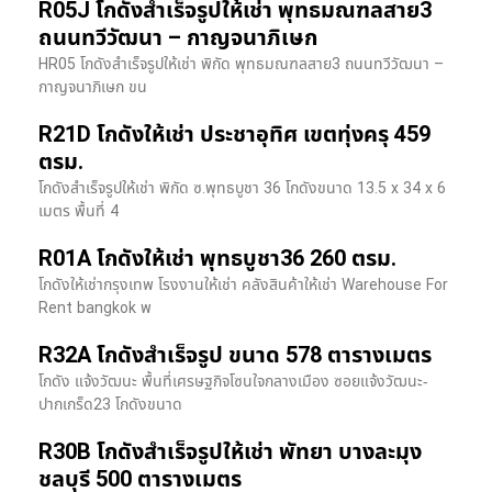
R05J โกดังสำเร็จรูปให้เช่า พุทธมณฑลสาย3
ถนนทวีวัฒนา – กาญจนาภิเษก
HR05 โกดังสำเร็จรูปให้เช่า พิกัด พุทธมณฑลสาย3 ถนนทวีวัฒนา –
กาญจนาภิเษก ขน
R21D โกดังให้เช่า ประชาอุทิศ เขตทุ่งครุ 459
ตรม.
โกดังสำเร็จรูปให้เช่า พิกัด ซ.พุทธบูชา 36 โกดังขนาด 13.5 x 34 x 6
เมตร พื้นที่ 4
R01A โกดังให้เช่า พุทธบูชา36 260 ตรม.
โกดังให้เช่ากรุงเทพ โรงงานให้เช่า คลังสินค้าให้เช่า Warehouse For
Rent bangkok พ
R32A โกดังสำเร็จรูป ขนาด 578 ตารางเมตร
โกดัง แจ้งวัฒนะ พื้นที่เศรษฐกิจโซนใจกลางเมือง ซอยแจ้งวัฒนะ-
ปากเกร็ด23 โกดังขนาด
R30B โกดังสำเร็จรูปให้เช่า พัทยา บางละมุง
ชลบุรี 500 ตารางเมตร