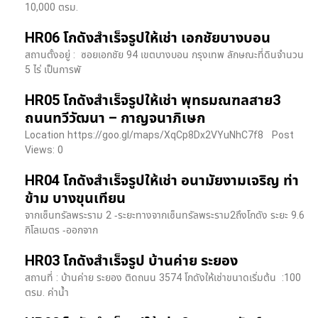
10,000 ตรม.
HR06 โกดังสำเร็จรูปให้เช่า เอกชัยบางบอน
สถานตั้งอยู่ : ซอยเอกชัย 94 เขตบางบอน กรุงเทพ ลักษณะที่ดินจำนวน
5 ไร่ เป็นการพั
HR05 โกดังสำเร็จรูปให้เช่า พุทธมณฑลสาย3
ถนนทวีวัฒนา – กาญจนาภิเษก
Location https://goo.gl/maps/XqCp8Dx2VYuNhC7f8 Post
Views: 0
HR04 โกดังสำเร็จรูปให้เช่า อนามัยงามเจริญ ท่า
ข้าม บางขุนเทียน
จากเซ็นทรัลพระราม 2 -ระยะทางจากเซ็นทรัลพระราม2ถึงโกดัง ระยะ 9.6
กิโลเมตร -ออกจาก
HR03 โกดังสำเร็จรูป บ้านค่าย ระยอง
สถานที่ : บ้านค่าย ระยอง ติดถนน 3574 โกดังให้เช่าขนาดเริ่มต้น :100
ตรม. ค่าน้ำ