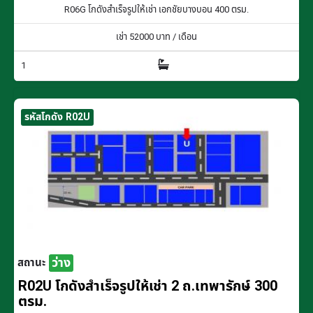
R06G โกดังสำเร็จรูปให้เช่า เอกชัยบางบอน 400 ตรม.
เช่า
52000
บาท / เดือน
1
รหัสโกดัง R02U
ว่าง
สถานะ
R02U โกดังสำเร็จรูปให้เช่า 2 ถ.เทพารักษ์ 300
ตรม.