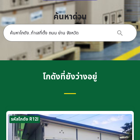
ค้นหาด่วน
โกดังที่ยังว่างอยู่
รหัสโกดัง R12I