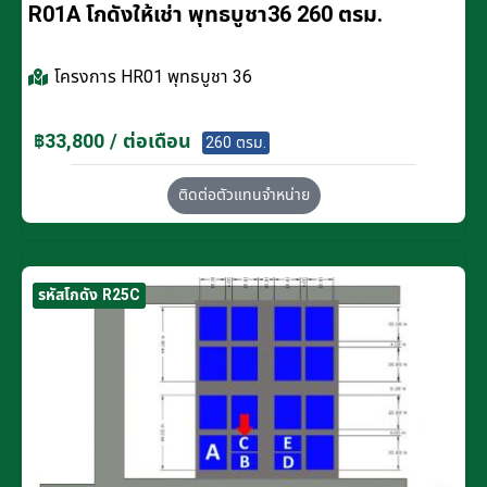
R01A โกดังให้เช่า พุทธบูชา36 260 ตรม.
โครงการ
HR01 พุทธบูชา 36
฿33,800 / ต่อเดือน
260 ตรม.
ติดต่อตัวแทนจำหน่าย
รหัสโกดัง R25C