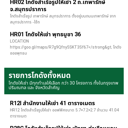
HR02 โกดังสำเร็จรูปให้เช่า 2 ถ.เทพารักษ์
จ.สมุทรปราการ
โกดังสำเร็จรูป เทพารักษ์ สมุทรปราการ ตั้งอยู่บนถนนเทพารักษ์ จาก
สมุทรปราการ -ใช้ถ
HR01 โกดังให้เช่า พุทธบูชา 36
LOCATION
https://goo.gl/maps/R7g9Qfny5SKT3Sf67</strong&gt; โกดัง
ซอยพุทธบ
รายการโกดังทั้งหมด
โกดังให้เช่า มีทุกทำเลให้เลือก กว่า 30 โครงการ ทั้งในกรุงเทพ
ปริมณฑล และ จังหวัดสำคัญ
R12I สำนักงานให้เช่า 41 ตารางเมตร
HR12 โกดังสำเร็จรูปให้เช่า ออฟฟิศขนาด 5.7×7.2×2.7 จำนวน 41.04
ตารางเมต