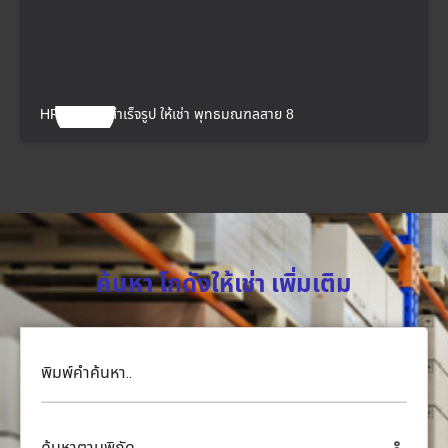
HR33 โกดังสำเร็จรูป ให้เช่า พุทธมณฑลสาย 8
ค้นหา โกดังให้เช่า เพิ่มเติม
พิมพ์คำค้นหา..
ค้นหาตามพิกัด..