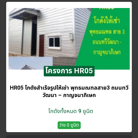
โครงการ HR05
HR05 โกดังสำเร็จรูปให้เช่า พุทธมณฑลสาย3 ถนนทวี
วัฒนา – กาญจนาภิเษก
โกดังทั้งหมด 9 ยูนิต
ว่าง 0 ยูนิต