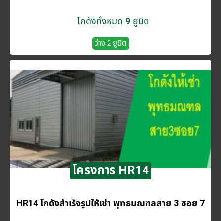
โกดังทั้งหมด 9 ยูนิต
ว่าง 2 ยูนิต
โครงการ HR14
HR14 โกดังสำเร็จรูปให้เช่า พุทธมณฑลสาย 3 ซอย 7