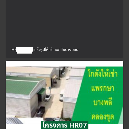
HR06 โกดังสำเร็จรูปให้เช่า เอกชัยบางบอน
โครงการ HR07