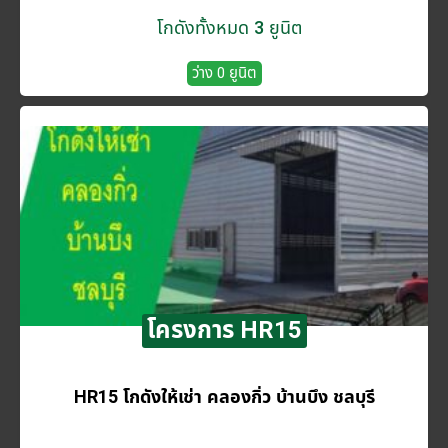
โกดังทั้งหมด 3 ยูนิต
ว่าง 0 ยูนิต
โครงการ HR15
HR15 โกดังให้เช่า คลองกิ่ว บ้านบึง ชลบุรี