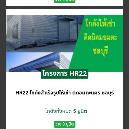
โครงการ HR22
HR22 โกดังสำเร็จรูปให้เช่า ติดอมตะนคร ชลบุรี
โกดังทั้งหมด 5 ยูนิต
ว่าง 0 ยูนิต