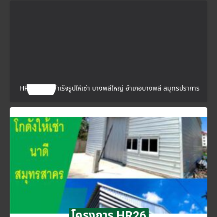
HR25 โกดังสำเร็จรูปให้เช่า บางพลีใหญ่ อำเภอบางพลี สมุทรปราการ
โครงการ HR26