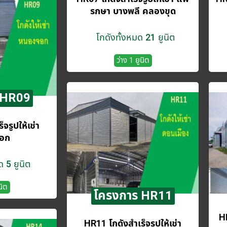
รกษา บางพลี​ คลองขุด
โกดังทั้งหมด 21 ยูนิต
ว่าง 1 ยูนิต
 HR09
จรูปให้เช่า
อก
ด 5 ยูนิต
นิต
โครงการ HR11
H
HR11 โกดังสำเร็จรูปให้เช่า