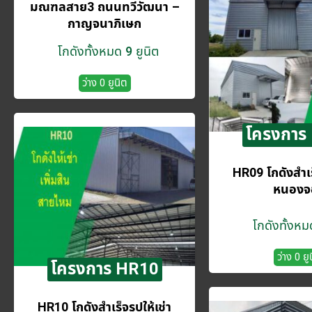
มณฑลสาย3 ถนนทวีวัฒนา –
กาญจนาภิเษก
โกดังทั้งหมด 9 ยูนิต
ว่าง 0 ยูนิต
โครงการ
HR09 โกดังสำเร็
หนองจ
โกดังทั้งหม
ว่าง 0 ยู
โครงการ HR10
HR10 โกดังสำเร็จรูปให้เช่า