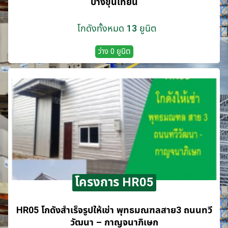
บางขุนเทียน
โกดังทั้งหมด 13 ยูนิต
ว่าง 0 ยูนิต
โครงการ HR05
HR05 โกดังสำเร็จรูปให้เช่า พุทธมณฑลสาย3 ถนนทวี
วัฒนา – กาญจนาภิเษก