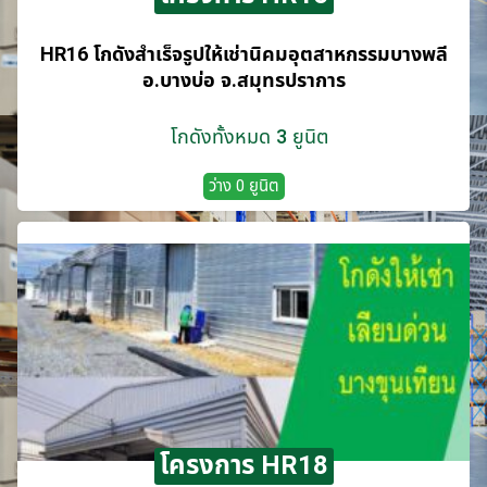
HR16 โกดังสำเร็จรูปให้เช่านิคมอุตสาหกรรมบางพลี
อ.บางบ่อ จ.สมุทรปราการ
โกดังทั้งหมด 3 ยูนิต
ว่าง 0 ยูนิต
โครงการ HR18