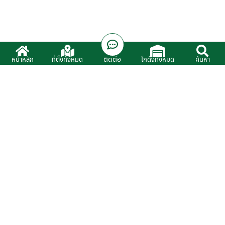
ติดต่อ
หน้าหลัก
ที่ตั้งทั้งหมด
โกดังทั้งหมด
ค้นหา
บริษัท มีสุข คอร์ปอเรชั่น (2006) จำกัด
MESUK CORPORATION (2006) Co.,Ltd
152/2 ซอยประชาอุทิศ 54 แยก 6
ถนนพุทธบูชา บางมด ทุ่งครุ กรุงเทพ
10140 ประเทศไทย
เว็บไซต์หลัก : www.Happyfranchise.co.th
โกดังให้เช่า.com