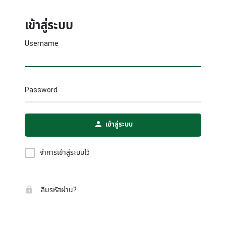
เข้าสู่ระบบ
Username
Password
A
เข้าสู่ระบบ
l
t
e
จำการเข้าสู่ระบบไว้
r
n
a
t
ลืมรหัสผ่าน?
i
v
e