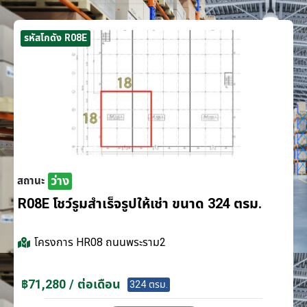
รหัสโกดัง R08E
ว่าง
สถานะ
R08E โชว์รูมสำเร็จรูปให้เช่า ขนาด 324 ตรม.
โครงการ
HR08 ถนนพระราม2
฿71,280 / ต่อเดือน
324 ตรม.