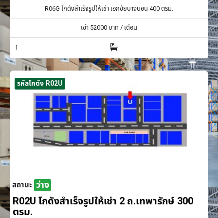
R06G โกดังสำเร็จรูปให้เช่า เอกชัยบางบอน 400 ตรม.
เช่า
52000
บาท / เดือน
1
รหัสโกดัง R02U
ว่าง
สถานะ
R02U โกดังสำเร็จรูปให้เช่า 2 ถ.เทพารักษ์ 300
ตรม.