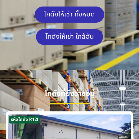
โกดังให้เช่า ทั้งหมด
โกดังให้เช่า ใกล้ฉัน
โกดังที่ยังว่างอยู่
รหัสโกดัง R12I