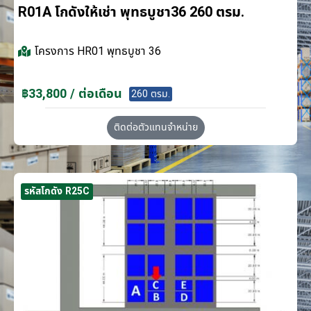
R01A โกดังให้เช่า พุทธบูชา36 260 ตรม.
โครงการ
HR01 พุทธบูชา 36
฿33,800 / ต่อเดือน
260 ตรม.
ติดต่อตัวแทนจำหน่าย
รหัสโกดัง R25C