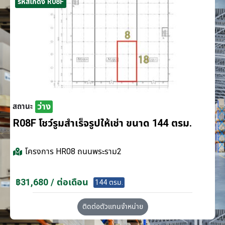
รหัสโกดัง R08F
ว่าง
สถานะ
R08F โชว์รูมสำเร็จรูปให้เช่า ขนาด 144 ตรม.
โครงการ
HR08 ถนนพระราม2
฿31,680 / ต่อเดือน
144 ตรม.
ติดต่อตัวแทนจำหน่าย