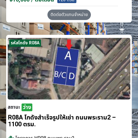
ติดต่อตัวแทนจำหน่าย
รหัสโกดัง R08A
ว่าง
สถานะ
R08A โกดังสำเร็จรูปให้เช่า ถนนพระราม2 –
1100 ตรม.