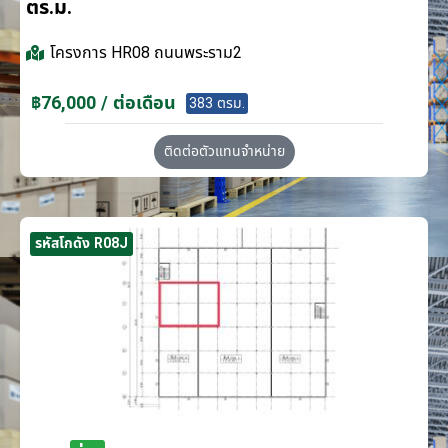
ตร.ม.
โครงการ
HR08 ถนนพระราม2
฿76,000 / ต่อเดือน
383 ตรม.
ติดต่อตัวแทนจำหน่าย
รหัสโกดัง R08J