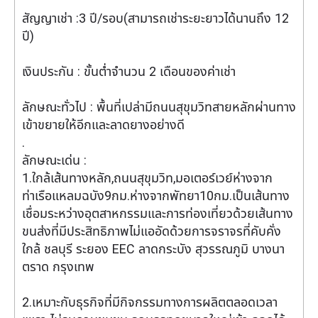
สัญญาเช่า :3 ปี/รอบ(สามารถเช่าระยะยาวได้นานถึง 12
ปี)
เงินประกัน : ขั้นต่ำจำนวน 2 เดือนของค่าเช่า
ลักษณะทั่วไป : พื้นที่เปล่ามีถนนสุขุมวิทสายหลักผ่านทาง
เข้าขยายให้อีกและลาดยางอย่างดี
.
ลักษณะเด่น :
1.ใกล้เส้นทางหลัก,ถนนสุขุมวิท,มอเตอร์เวย์ห่างจาก
ท่าเรือแหลมฉบัง9กม.ห่างจากพัทยา10กม.เป็นเส้นทาง
เชื่อมระหว่างอุตสาหกรรมและการท่องเที่ยวด้วยเส้นทาง
ขนส่งที่มีประสิทธิภาพไม่แออัดด้วยการจราจรที่คับคั่ง
ใกล้ ชลบุรี ระยอง EEC ลาดกระบัง สุวรรณภูมิ บางนา
ตราด กรุงเทพ
2.เหมาะกับธุรกิจที่มีกิจกรรมทางการผลิตตลอดเวลา