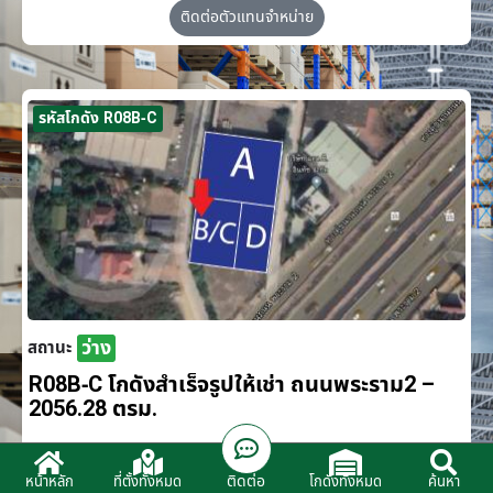
ติดต่อตัวแทนจำหน่าย
รหัสโกดัง R08B-C
ว่าง
สถานะ
R08B-C โกดังสำเร็จรูปให้เช่า ถนนพระราม2 –
2056.28 ตรม.
โครงการ
HR08 ถนนพระราม2
ติดต่อ
หน้าหลัก
ที่ตั้งทั้งหมด
โกดังทั้งหมด
ค้นหา