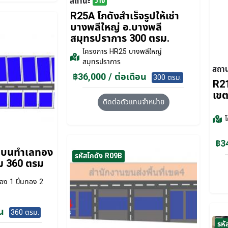
สถานะ
ว่าง
R25A โกดังสำเร็จรูปให้เช่า
บางพลีใหญ่ อ.บางพลี
สมุทรปราการ 300 ตรม.
โครงการ
HR25 บางพลีใหญ่
สมุทรปราการ
สถา
฿36,000 / ต่อเดือน
300 ตรม.
R21
เขต
ติดต่อตัวแทนจำหน่าย
฿34
่าบนทำเลทอง
รหัสโกดัง R09B
ม 360 ตรม
อง 1 ปิ่นทอง 2
น
360 ตรม.
รหั