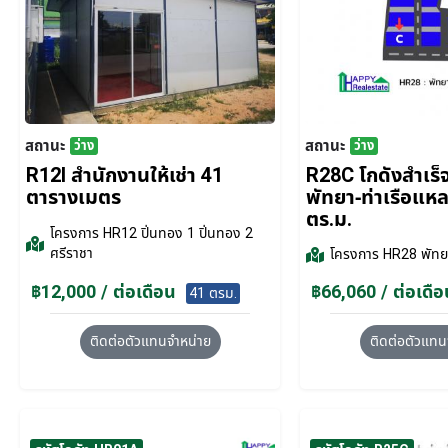
สถานะ
สถานะ
ว่าง
ว่าง
R12I สำนักงานให้เช่า 41
R28C โกดังสำเร็จร
ตารางเมตร
พัทยา-ท่าเรือแห
ตร.ม.
โครงการ
HR12 ปิ่นทอง 1 ปิ่นทอง 2
ศรีราชา
โครงการ
HR28 พัทยา
฿12,000 / ต่อเดือน
฿66,060 / ต่อเดือ
41 ตรม.
ติดต่อตัวแทนจำหน่าย
ติดต่อตัวแทน