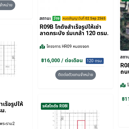
จำหน่าย
สถานะ
ว่าง
หมดสัญญาวันที่ 02 Sep 2565
R09B โกดังสำเร็จรูปให้เช่า
ลาดกระบัง​ ร่มเกล้า 120 ตรม.
โครงการ
HR09 หนองจอก
สถา
฿16,000 / ต่อเดือน
120 ตรม.
R08
ถน
ติดต่อตัวแทนจำหน่าย
฿11
เร็จรูปให้
รหัสโกดัง R08I
รม.
พระราม2