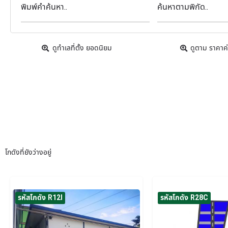
พิมพ์คำค้นหา..
ค้นหาตามพิกัด..
ดูทำเลที่ตั้ง ยอดนิยม
ดูตาม ราคาค่
โกดังที่ยังว่างอยู่
รหัสโกดัง R12I
รหัสโกดัง R28C