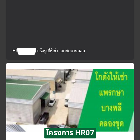
HR06 โกดังสำเร็จรูปให้เช่า เอกชัยบางบอน
โครงการ HR07