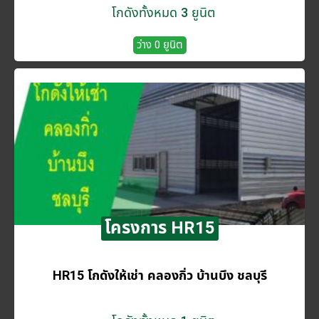
โกดังทั้งหมด 3 ยูนิต
ว่าง 0 ยูนิต
โครงการ HR15
HR15 โกดังให้เช่า คลองกิ่ว บ้านบึง ชลบุรี