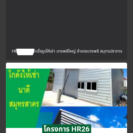
HR25 โกดังสำเร็จรูปให้เช่า บางพลีใหญ่ อำเภอบางพลี สมุทรปราการ
โครงการ HR26