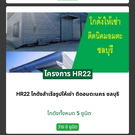
โครงการ HR22
HR22 โกดังสำเร็จรูปให้เช่า ติดอมตะนคร ชลบุรี
โกดังทั้งหมด 5 ยูนิต
ว่าง 0 ยูนิต