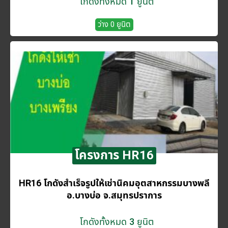
โกดังทั้งหมด 1 ยูนิต
ว่าง 0 ยูนิต
โครงการ HR16
HR16 โกดังสำเร็จรูปให้เช่านิคมอุตสาหกรรมบางพลี
อ.บางบ่อ จ.สมุทรปราการ
โกดังทั้งหมด 3 ยูนิต