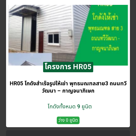
โครงการ HR05
HR05 โกดังสำเร็จรูปให้เช่า พุทธมณฑลสาย3 ถนนทวี
วัฒนา – กาญจนาภิเษก
โกดังทั้งหมด 9 ยูนิต
ว่าง 0 ยูนิต