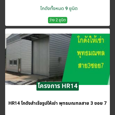
โกดังทั้งหมด 9 ยูนิต
ว่าง 2 ยูนิต
โครงการ HR14
HR14 โกดังสำเร็จรูปให้เช่า พุทธมณฑลสาย 3 ซอย 7