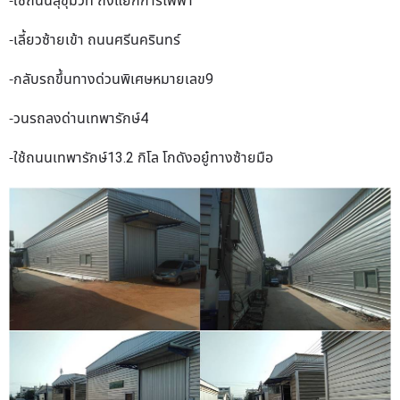
-ใช้ถนนสุขุมวิท ถึงแยกการไฟฟ้า
-เลี้ยวซ้ายเข้า ถนนศรีนครินทร์
-กลับรถขึ้นทางด่วนพิเศษหมายเลข9
-วนรถลงด่านเทพารักษ์4
-ใช้ถนนเทพารักษ์13.2 กิโล โกดังอยู๋ทางซ้ายมือ