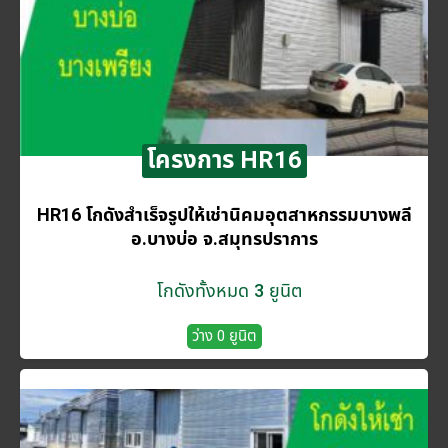
โครงการ HR16
HR16 โกดังสำเร็จรูปให้เช่านิคมอุตสาหกรรมบางพลี
อ.บางบ่อ จ.สมุทรปราการ
โกดังทั้งหมด 3 ยูนิต
ว่าง 0 ยูนิต