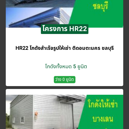
โครงการ HR22
HR22 โกดังสำเร็จรูปให้เช่า ติดอมตะนคร ชลบุรี
โกดังทั้งหมด 5 ยูนิต
ว่าง 0 ยูนิต