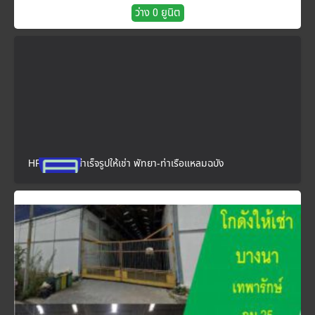
ว่าง 0 ยูนิต
HR28 โกดังสำเร็จรูปให้เช่า พัทยา-ท่าเรือแหลมฉบัง