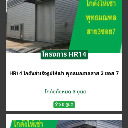
โครงการ HR14
HR14 โกดังสำเร็จรูปให้เช่า พุทธมณฑลสาย 3 ซอย 7
โกดังทั้งหมด 3 ยูนิต
ว่าง 0 ยูนิต