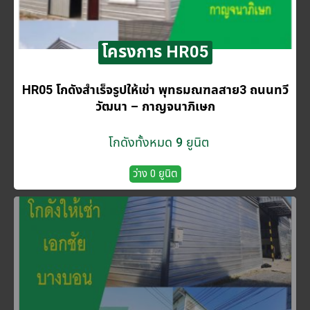
โครงการ HR05
HR05 โกดังสำเร็จรูปให้เช่า พุทธมณฑลสาย3 ถนนทวี
วัฒนา – กาญจนาภิเษก
โกดังทั้งหมด 9 ยูนิต
ว่าง 0 ยูนิต