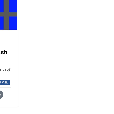
เช่า
 ชลบุรี
0 ตรม.
ย