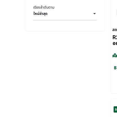
เรียงลำดับตาม
ใหม่ล่าสุด
สถ
R2
อ
฿
ร