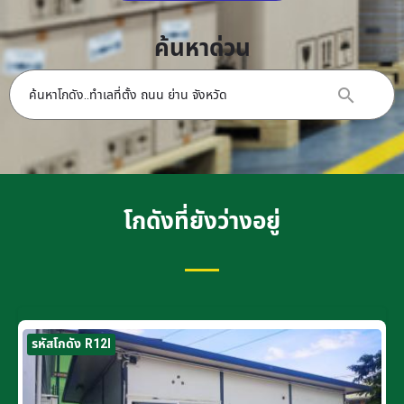
ค้นหาด่วน
โกดังที่ยังว่างอยู่
รหัสโกดัง R12I