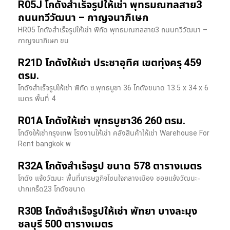
R05J โกดังสำเร็จรูปให้เช่า พุทธมณฑลสาย3
ถนนทวีวัฒนา – กาญจนาภิเษก
HR05 โกดังสำเร็จรูปให้เช่า พิกัด พุทธมณฑลสาย3 ถนนทวีวัฒนา –
กาญจนาภิเษก ขน
R21D โกดังให้เช่า ประชาอุทิศ เขตทุ่งครุ 459
ตรม.
โกดังสำเร็จรูปให้เช่า พิกัด ซ.พุทธบูชา 36 โกดังขนาด 13.5 x 34 x 6
เมตร พื้นที่ 4
R01A โกดังให้เช่า พุทธบูชา36 260 ตรม.
โกดังให้เช่ากรุงเทพ โรงงานให้เช่า คลังสินค้าให้เช่า Warehouse For
Rent bangkok พ
R32A โกดังสำเร็จรูป ขนาด 578 ตารางเมตร
โกดัง แจ้งวัฒนะ พื้นที่เศรษฐกิจโซนใจกลางเมือง ซอยแจ้งวัฒนะ-
ปากเกร็ด23 โกดังขนาด
R30B โกดังสำเร็จรูปให้เช่า พัทยา บางละมุง
ชลบุรี 500 ตารางเมตร