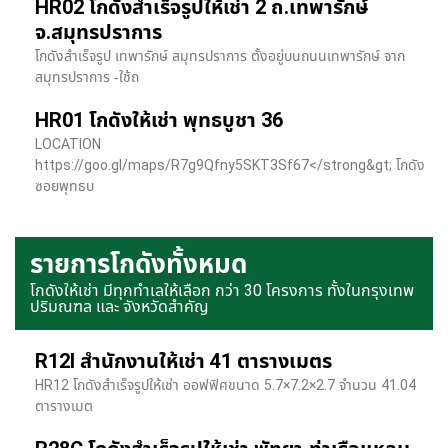
HR02 โกดังสำเร็จรูปให้เช่า 2 ถ.เทพารักษ์
จ.สมุทรปราการ
โกดังสำเร็จรูป เทพารักษ์ สมุทรปราการ ตั้งอยู่บนถนนเทพารักษ์ จาก
สมุทรปราการ -ใช้ถ
HR01 โกดังให้เช่า พุทธบูชา 36
LOCATION
https://goo.gl/maps/R7g9Qfny5SKT3Sf67</strong&gt; โกดัง
ซอยพุทธบ
รายการโกดังทั้งหมด
โกดังให้เช่า มีทุกทำเลให้เลือก กว่า 30 โครงการ ทั้งในกรุงเทพ
ปริมณฑล และ จังหวัดสำคัญ
R12I สำนักงานให้เช่า 41 ตารางเมตร
HR12 โกดังสำเร็จรูปให้เช่า ออฟฟิศขนาด 5.7×7.2×2.7 จำนวน 41.04
ตารางเมต