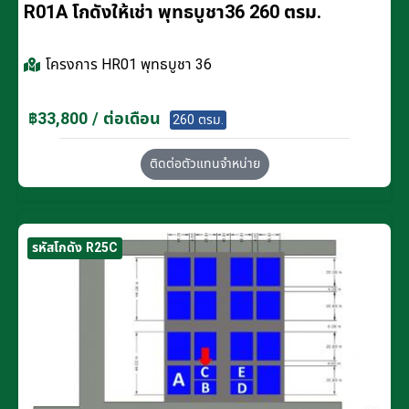
R01A โกดังให้เช่า พุทธบูชา36 260 ตรม.
โครงการ
HR01 พุทธบูชา 36
฿33,800 / ต่อเดือน
260 ตรม.
ติดต่อตัวแทนจำหน่าย
รหัสโกดัง R25C