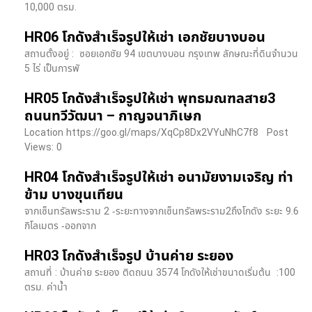
10,000 ตรม.
HR06 โกดังสำเร็จรูปให้เช่า เอกชัยบางบอน
สถานตั้งอยู่ : ซอยเอกชัย 94 เขตบางบอน กรุงเทพ ลักษณะที่ดินจำนวน
5 ไร่ เป็นการพั
HR05 โกดังสำเร็จรูปให้เช่า พุทธมณฑลสาย3
ถนนทวีวัฒนา – กาญจนาภิเษก
Location https://goo.gl/maps/XqCp8Dx2VYuNhC7f8 Post
Views: 0
HR04 โกดังสำเร็จรูปให้เช่า อนามัยงามเจริญ ท่า
ข้าม บางขุนเทียน
จากเซ็นทรัลพระราม 2 -ระยะทางจากเซ็นทรัลพระราม2ถึงโกดัง ระยะ 9.6
กิโลเมตร -ออกจาก
HR03 โกดังสำเร็จรูป บ้านค่าย ระยอง
สถานที่ : บ้านค่าย ระยอง ติดถนน 3574 โกดังให้เช่าขนาดเริ่มต้น :100
ตรม. ค่าน้ำ