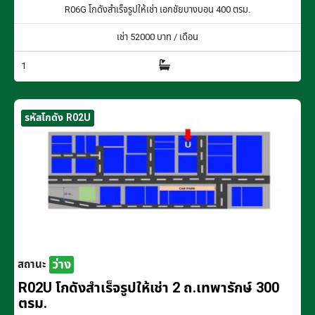
R06G โกดังสำเร็จรูปให้เช่า เอกชัยบางบอน 400 ตรม.
เช่า
52000
บาท / เดือน
1
รหัสโกดัง R02U
ว่าง
สถานะ
R02U โกดังสำเร็จรูปให้เช่า 2 ถ.เทพารักษ์ 300
ตรม.