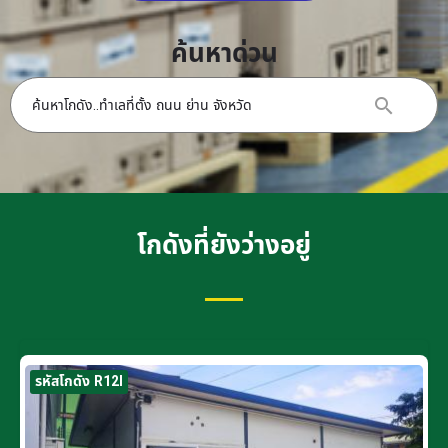
ค้นหาด่วน
โกดังที่ยังว่างอยู่
รหัสโกดัง R12I