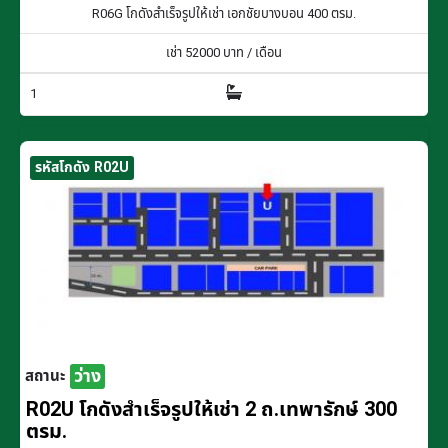
R06G โกดังสำเร็จรูปให้เช่า เอกชัยบางบอน 400 ตรม.
เช่า
52000
บาท / เดือน
1
รหัสโกดัง R02U
ว่าง
สถานะ
R02U โกดังสำเร็จรูปให้เช่า 2 ถ.เทพารักษ์ 300
ตรม.