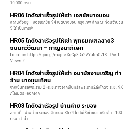
10,000 ตรม.
HR06 โกดังสำเร็จรูปให้เช่า เอกชัยบางบอน
สถานตั้งอยู่ : ซอยเอกชัย 94 เขตบางบอน กรุงเทพ ลักษณะที่ดินจำนวน
5 ไร่ เป็นการพั
HR05 โกดังสำเร็จรูปให้เช่า พุทธมณฑลสาย3
ถนนทวีวัฒนา – กาญจนาภิเษก
Location https://goo.gl/maps/XqCp8Dx2VYuNhC7f8 Post
Views: 0
HR04 โกดังสำเร็จรูปให้เช่า อนามัยงามเจริญ ท่า
ข้าม บางขุนเทียน
จากเซ็นทรัลพระราม 2 -ระยะทางจากเซ็นทรัลพระราม2ถึงโกดัง ระยะ 9.6
กิโลเมตร -ออกจาก
HR03 โกดังสำเร็จรูป บ้านค่าย ระยอง
สถานที่ : บ้านค่าย ระยอง ติดถนน 3574 โกดังให้เช่าขนาดเริ่มต้น :100
ตรม. ค่าน้ำ