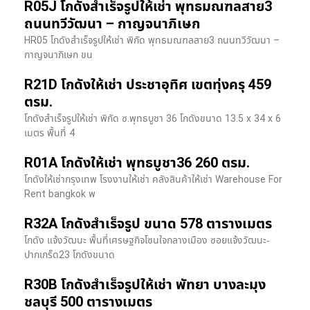
R05J โกดังสำเร็จรูปให้เช่า พุทธมณฑลสาย3
ถนนทวีวัฒนา – กาญจนาภิเษก
HR05 โกดังสำเร็จรูปให้เช่า พิกัด พุทธมณฑลสาย3 ถนนทวีวัฒนา –
กาญจนาภิเษก ขน
R21D โกดังให้เช่า ประชาอุทิศ เขตทุ่งครุ 459
ตรม.
โกดังสำเร็จรูปให้เช่า พิกัด ซ.พุทธบูชา 36 โกดังขนาด 13.5 x 34 x 6
เมตร พื้นที่ 4
R01A โกดังให้เช่า พุทธบูชา36 260 ตรม.
โกดังให้เช่ากรุงเทพ โรงงานให้เช่า คลังสินค้าให้เช่า Warehouse For
Rent bangkok พ
R32A โกดังสำเร็จรูป ขนาด 578 ตารางเมตร
โกดัง แจ้งวัฒนะ พื้นที่เศรษฐกิจโซนใจกลางเมือง ซอยแจ้งวัฒนะ-
ปากเกร็ด23 โกดังขนาด
R30B โกดังสำเร็จรูปให้เช่า พัทยา บางละมุง
ชลบุรี 500 ตารางเมตร