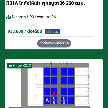
R01A โกดังให้เช่า พุทธบูชา36 260 ตรม.
โครงการ
HR01 พุทธบูชา 36
฿33,800 / ต่อเดือน
260 ตรม.
ติดต่อตัวแทนจำหน่าย
รหัสโกดัง R25C