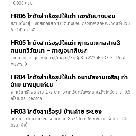
10,000 ตรม.
HR06 โกดังสำเร็จรูปให้เช่า เอกชัยบางบอน
สถานตั้งอยู่ : ซอยเอกชัย 94 เขตบางบอน กรุงเทพ ลักษณะที่ดินจำนวน
5 ไร่ เป็นการพั
HR05 โกดังสำเร็จรูปให้เช่า พุทธมณฑลสาย3
ถนนทวีวัฒนา – กาญจนาภิเษก
Location https://goo.gl/maps/XqCp8Dx2VYuNhC7f8 Post
Views: 0
HR04 โกดังสำเร็จรูปให้เช่า อนามัยงามเจริญ ท่า
ข้าม บางขุนเทียน
จากเซ็นทรัลพระราม 2 -ระยะทางจากเซ็นทรัลพระราม2ถึงโกดัง ระยะ 9.6
กิโลเมตร -ออกจาก
HR03 โกดังสำเร็จรูป บ้านค่าย ระยอง
สถานที่ : บ้านค่าย ระยอง ติดถนน 3574 โกดังให้เช่าขนาดเริ่มต้น :100
ตรม. ค่าน้ำ