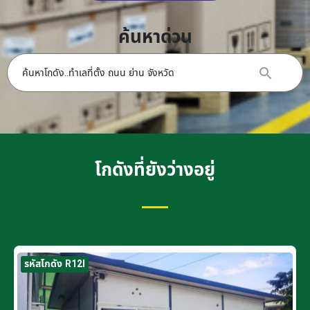
ค้นหาด่วน
โกดังที่ยังว่างอยู่
รหัสโกดัง R12I