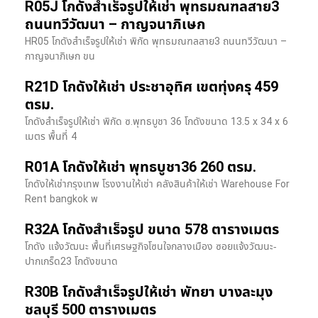
R05J โกดังสำเร็จรูปให้เช่า พุทธมณฑลสาย3
ถนนทวีวัฒนา – กาญจนาภิเษก
HR05 โกดังสำเร็จรูปให้เช่า พิกัด พุทธมณฑลสาย3 ถนนทวีวัฒนา –
กาญจนาภิเษก ขน
R21D โกดังให้เช่า ประชาอุทิศ เขตทุ่งครุ 459
ตรม.
โกดังสำเร็จรูปให้เช่า พิกัด ซ.พุทธบูชา 36 โกดังขนาด 13.5 x 34 x 6
เมตร พื้นที่ 4
R01A โกดังให้เช่า พุทธบูชา36 260 ตรม.
โกดังให้เช่ากรุงเทพ โรงงานให้เช่า คลังสินค้าให้เช่า Warehouse For
Rent bangkok พ
R32A โกดังสำเร็จรูป ขนาด 578 ตารางเมตร
โกดัง แจ้งวัฒนะ พื้นที่เศรษฐกิจโซนใจกลางเมือง ซอยแจ้งวัฒนะ-
ปากเกร็ด23 โกดังขนาด
R30B โกดังสำเร็จรูปให้เช่า พัทยา บางละมุง
ชลบุรี 500 ตารางเมตร