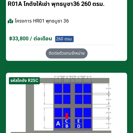
R01A โกดังให้เช่า พุทธบูชา36 260 ตรม.
โครงการ
HR01 พุทธบูชา 36
฿33,800 / ต่อเดือน
260 ตรม.
ติดต่อตัวแทนจำหน่าย
รหัสโกดัง R25C