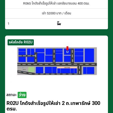
R06G โกดังสำเร็จรูปให้เช่า เอกชัยบางบอน 400 ตรม.
เช่า
52000
บาท / เดือน
1
รหัสโกดัง R02U
ว่าง
สถานะ
R02U โกดังสำเร็จรูปให้เช่า 2 ถ.เทพารักษ์ 300
ตรม.