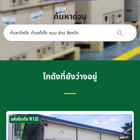
ค้นหาด่วน
โกดังที่ยังว่างอยู่
รหัสโกดัง R12I