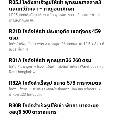
R05J โกดังสำเร็จรูปให้เช่า พุทธมณฑลสาย3
ถนนทวีวัฒนา – กาญจนาภิเษก
HR05 โกดังสำเร็จรูปให้เช่า พิกัด พุทธมณฑลสาย3 ถนนทวีวัฒนา –
กาญจนาภิเษก ขน
R21D โกดังให้เช่า ประชาอุทิศ เขตทุ่งครุ 459
ตรม.
โกดังสำเร็จรูปให้เช่า พิกัด ซ.พุทธบูชา 36 โกดังขนาด 13.5 x 34 x 6
เมตร พื้นที่ 4
R01A โกดังให้เช่า พุทธบูชา36 260 ตรม.
โกดังให้เช่ากรุงเทพ โรงงานให้เช่า คลังสินค้าให้เช่า Warehouse For
Rent bangkok พ
R32A โกดังสำเร็จรูป ขนาด 578 ตารางเมตร
โกดัง แจ้งวัฒนะ พื้นที่เศรษฐกิจโซนใจกลางเมือง ซอยแจ้งวัฒนะ-
ปากเกร็ด23 โกดังขนาด
R30B โกดังสำเร็จรูปให้เช่า พัทยา บางละมุง
ชลบุรี 500 ตารางเมตร