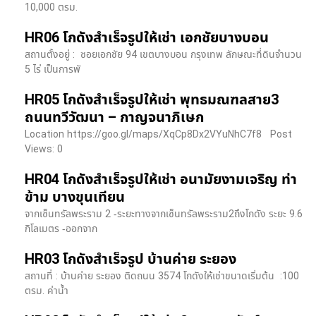
10,000 ตรม.
HR06 โกดังสำเร็จรูปให้เช่า เอกชัยบางบอน
สถานตั้งอยู่ : ซอยเอกชัย 94 เขตบางบอน กรุงเทพ ลักษณะที่ดินจำนวน
5 ไร่ เป็นการพั
HR05 โกดังสำเร็จรูปให้เช่า พุทธมณฑลสาย3
ถนนทวีวัฒนา – กาญจนาภิเษก
Location https://goo.gl/maps/XqCp8Dx2VYuNhC7f8 Post
Views: 0
HR04 โกดังสำเร็จรูปให้เช่า อนามัยงามเจริญ ท่า
ข้าม บางขุนเทียน
จากเซ็นทรัลพระราม 2 -ระยะทางจากเซ็นทรัลพระราม2ถึงโกดัง ระยะ 9.6
กิโลเมตร -ออกจาก
HR03 โกดังสำเร็จรูป บ้านค่าย ระยอง
สถานที่ : บ้านค่าย ระยอง ติดถนน 3574 โกดังให้เช่าขนาดเริ่มต้น :100
ตรม. ค่าน้ำ