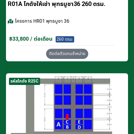
R01A โกดังให้เช่า พุทธบูชา36 260 ตรม.
โครงการ
HR01 พุทธบูชา 36
฿33,800 / ต่อเดือน
260 ตรม.
ติดต่อตัวแทนจำหน่าย
รหัสโกดัง R25C