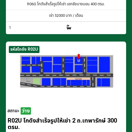
R06G โกดังสำเร็จรูปให้เช่า เอกชัยบางบอน 400 ตรม.
เช่า
52000
บาท / เดือน
1
รหัสโกดัง R02U
ว่าง
สถานะ
R02U โกดังสำเร็จรูปให้เช่า 2 ถ.เทพารักษ์ 300
ตรม.