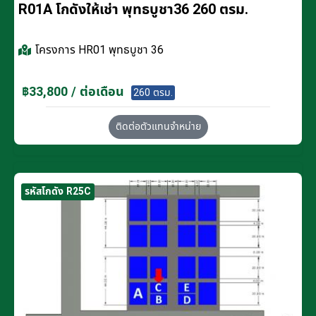
R01A โกดังให้เช่า พุทธบูชา36 260 ตรม.
โครงการ
HR01 พุทธบูชา 36
฿33,800 / ต่อเดือน
260 ตรม.
ติดต่อตัวแทนจำหน่าย
รหัสโกดัง R25C