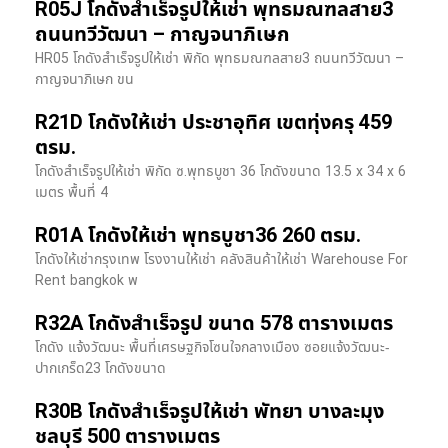
R05J โกดังสำเร็จรูปให้เช่า พุทธมณฑลสาย3
ถนนทวีวัฒนา – กาญจนาภิเษก
HR05 โกดังสำเร็จรูปให้เช่า พิกัด พุทธมณฑลสาย3 ถนนทวีวัฒนา –
กาญจนาภิเษก ขน
R21D โกดังให้เช่า ประชาอุทิศ เขตทุ่งครุ 459
ตรม.
โกดังสำเร็จรูปให้เช่า พิกัด ซ.พุทธบูชา 36 โกดังขนาด 13.5 x 34 x 6
เมตร พื้นที่ 4
R01A โกดังให้เช่า พุทธบูชา36 260 ตรม.
โกดังให้เช่ากรุงเทพ โรงงานให้เช่า คลังสินค้าให้เช่า Warehouse For
Rent bangkok พ
R32A โกดังสำเร็จรูป ขนาด 578 ตารางเมตร
โกดัง แจ้งวัฒนะ พื้นที่เศรษฐกิจโซนใจกลางเมือง ซอยแจ้งวัฒนะ-
ปากเกร็ด23 โกดังขนาด
R30B โกดังสำเร็จรูปให้เช่า พัทยา บางละมุง
ชลบุรี 500 ตารางเมตร