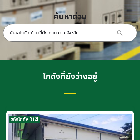
ค้นหาด่วน
โกดังที่ยังว่างอยู่
รหัสโกดัง R12I