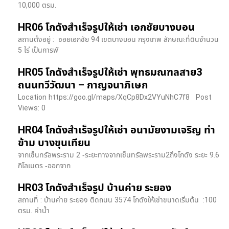
10,000 ตรม.
HR06 โกดังสำเร็จรูปให้เช่า เอกชัยบางบอน
สถานตั้งอยู่ : ซอยเอกชัย 94 เขตบางบอน กรุงเทพ ลักษณะที่ดินจำนวน
5 ไร่ เป็นการพั
HR05 โกดังสำเร็จรูปให้เช่า พุทธมณฑลสาย3
ถนนทวีวัฒนา – กาญจนาภิเษก
Location https://goo.gl/maps/XqCp8Dx2VYuNhC7f8 Post
Views: 0
HR04 โกดังสำเร็จรูปให้เช่า อนามัยงามเจริญ ท่า
ข้าม บางขุนเทียน
จากเซ็นทรัลพระราม 2 -ระยะทางจากเซ็นทรัลพระราม2ถึงโกดัง ระยะ 9.6
กิโลเมตร -ออกจาก
HR03 โกดังสำเร็จรูป บ้านค่าย ระยอง
สถานที่ : บ้านค่าย ระยอง ติดถนน 3574 โกดังให้เช่าขนาดเริ่มต้น :100
ตรม. ค่าน้ำ