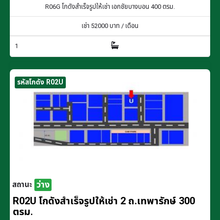
R06G โกดังสำเร็จรูปให้เช่า เอกชัยบางบอน 400 ตรม.
เช่า
52000
บาท / เดือน
1
รหัสโกดัง R02U
ว่าง
สถานะ
R02U โกดังสำเร็จรูปให้เช่า 2 ถ.เทพารักษ์ 300
ตรม.