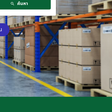
ค้นหา
ัน