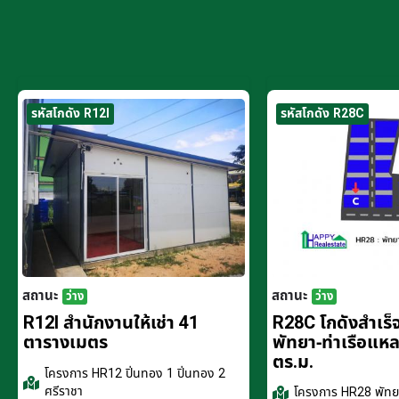
รหัสโกดัง R12I
รหัสโกดัง R28C
สถานะ
สถานะ
ว่าง
ว่าง
R12I สำนักงานให้เช่า 41
R28C โกดังสำเร็จร
ตารางเมตร
พัทยา-ท่าเรือแห
ตร.ม.
โครงการ
HR12 ปิ่นทอง 1 ปิ่นทอง 2
ศรีราชา
โครงการ
HR28 พัทยา