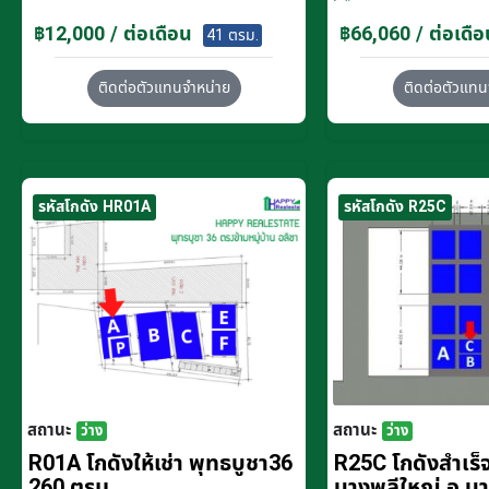
฿12,000 / ต่อเดือน
฿66,060 / ต่อเดือ
41 ตรม.
ติดต่อตัวแทนจำหน่าย
ติดต่อตัวแทน
รหัสโกดัง HR01A
รหัสโกดัง R25C
สถานะ
สถานะ
ว่าง
ว่าง
R01A โกดังให้เช่า พุทธบูชา36
R25C โกดังสำเร็จร
260 ตรม.
บางพลีใหญ่ อ.บ