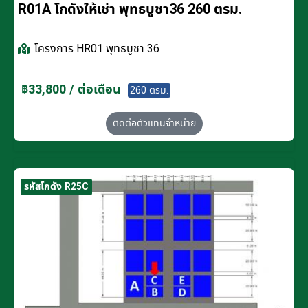
R01A โกดังให้เช่า พุทธบูชา36 260 ตรม.
โครงการ
HR01 พุทธบูชา 36
฿33,800 / ต่อเดือน
260 ตรม.
ติดต่อตัวแทนจำหน่าย
รหัสโกดัง R25C