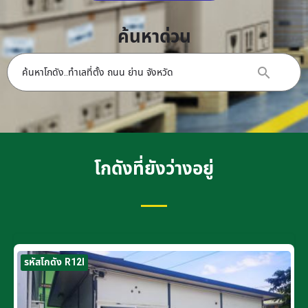
ค้นหาด่วน
โกดังที่ยังว่างอยู่
รหัสโกดัง R12I