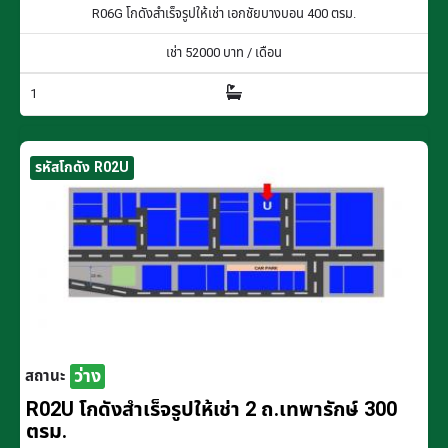
R06G โกดังสำเร็จรูปให้เช่า เอกชัยบางบอน 400 ตรม.
เช่า
52000
บาท / เดือน
1
รหัสโกดัง R02U
ว่าง
สถานะ
R02U โกดังสำเร็จรูปให้เช่า 2 ถ.เทพารักษ์ 300
ตรม.