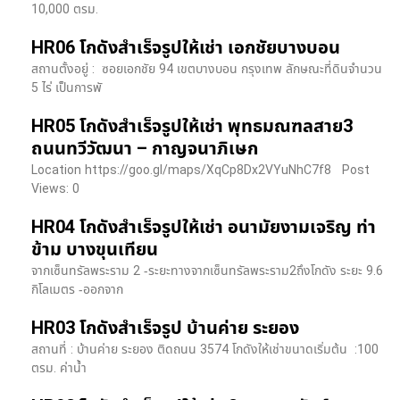
10,000 ตรม.
HR06 โกดังสำเร็จรูปให้เช่า เอกชัยบางบอน
สถานตั้งอยู่ : ซอยเอกชัย 94 เขตบางบอน กรุงเทพ ลักษณะที่ดินจำนวน
5 ไร่ เป็นการพั
HR05 โกดังสำเร็จรูปให้เช่า พุทธมณฑลสาย3
ถนนทวีวัฒนา – กาญจนาภิเษก
Location https://goo.gl/maps/XqCp8Dx2VYuNhC7f8 Post
Views: 0
HR04 โกดังสำเร็จรูปให้เช่า อนามัยงามเจริญ ท่า
ข้าม บางขุนเทียน
จากเซ็นทรัลพระราม 2 -ระยะทางจากเซ็นทรัลพระราม2ถึงโกดัง ระยะ 9.6
กิโลเมตร -ออกจาก
HR03 โกดังสำเร็จรูป บ้านค่าย ระยอง
สถานที่ : บ้านค่าย ระยอง ติดถนน 3574 โกดังให้เช่าขนาดเริ่มต้น :100
ตรม. ค่าน้ำ