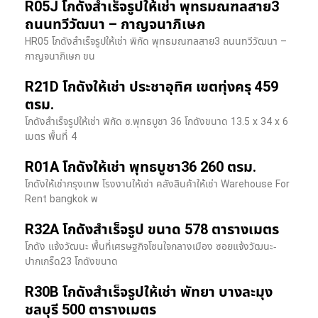
R05J โกดังสำเร็จรูปให้เช่า พุทธมณฑลสาย3
ถนนทวีวัฒนา – กาญจนาภิเษก
HR05 โกดังสำเร็จรูปให้เช่า พิกัด พุทธมณฑลสาย3 ถนนทวีวัฒนา –
กาญจนาภิเษก ขน
R21D โกดังให้เช่า ประชาอุทิศ เขตทุ่งครุ 459
ตรม.
โกดังสำเร็จรูปให้เช่า พิกัด ซ.พุทธบูชา 36 โกดังขนาด 13.5 x 34 x 6
เมตร พื้นที่ 4
R01A โกดังให้เช่า พุทธบูชา36 260 ตรม.
โกดังให้เช่ากรุงเทพ โรงงานให้เช่า คลังสินค้าให้เช่า Warehouse For
Rent bangkok พ
R32A โกดังสำเร็จรูป ขนาด 578 ตารางเมตร
โกดัง แจ้งวัฒนะ พื้นที่เศรษฐกิจโซนใจกลางเมือง ซอยแจ้งวัฒนะ-
ปากเกร็ด23 โกดังขนาด
R30B โกดังสำเร็จรูปให้เช่า พัทยา บางละมุง
ชลบุรี 500 ตารางเมตร