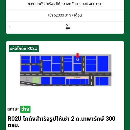
R06G โกดังสำเร็จรูปให้เช่า เอกชัยบางบอน 400 ตรม.
เช่า
52000
บาท / เดือน
1
รหัสโกดัง R02U
ว่าง
สถานะ
R02U โกดังสำเร็จรูปให้เช่า 2 ถ.เทพารักษ์ 300
ตรม.