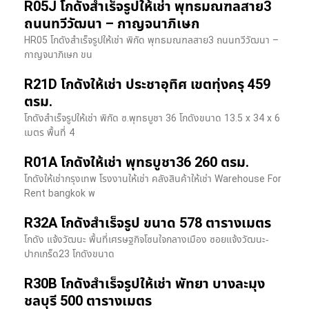
R05J โกดังสำเร็จรูปให้เช่า พุทธมณฑลสาย3
ถนนทวีวัฒนา – กาญจนาภิเษก
HR05 โกดังสำเร็จรูปให้เช่า พิกัด พุทธมณฑลสาย3 ถนนทวีวัฒนา –
กาญจนาภิเษก ขน
R21D โกดังให้เช่า ประชาอุทิศ เขตทุ่งครุ 459
ตรม.
โกดังสำเร็จรูปให้เช่า พิกัด ซ.พุทธบูชา 36 โกดังขนาด 13.5 x 34 x 6
เมตร พื้นที่ 4
R01A โกดังให้เช่า พุทธบูชา36 260 ตรม.
โกดังให้เช่ากรุงเทพ โรงงานให้เช่า คลังสินค้าให้เช่า Warehouse For
Rent bangkok พ
R32A โกดังสำเร็จรูป ขนาด 578 ตารางเมตร
โกดัง แจ้งวัฒนะ พื้นที่เศรษฐกิจโซนใจกลางเมือง ซอยแจ้งวัฒนะ-
ปากเกร็ด23 โกดังขนาด
R30B โกดังสำเร็จรูปให้เช่า พัทยา บางละมุง
ชลบุรี 500 ตารางเมตร