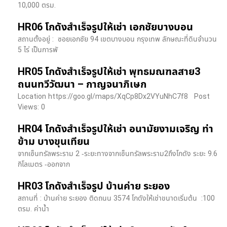
10,000 ตรม.
HR06 โกดังสำเร็จรูปให้เช่า เอกชัยบางบอน
สถานตั้งอยู่ : ซอยเอกชัย 94 เขตบางบอน กรุงเทพ ลักษณะที่ดินจำนวน
5 ไร่ เป็นการพั
HR05 โกดังสำเร็จรูปให้เช่า พุทธมณฑลสาย3
ถนนทวีวัฒนา – กาญจนาภิเษก
Location https://goo.gl/maps/XqCp8Dx2VYuNhC7f8 Post
Views: 0
HR04 โกดังสำเร็จรูปให้เช่า อนามัยงามเจริญ ท่า
ข้าม บางขุนเทียน
จากเซ็นทรัลพระราม 2 -ระยะทางจากเซ็นทรัลพระราม2ถึงโกดัง ระยะ 9.6
กิโลเมตร -ออกจาก
HR03 โกดังสำเร็จรูป บ้านค่าย ระยอง
สถานที่ : บ้านค่าย ระยอง ติดถนน 3574 โกดังให้เช่าขนาดเริ่มต้น :100
ตรม. ค่าน้ำ