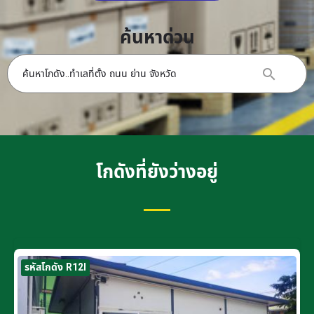
ค้นหาด่วน
โกดังที่ยังว่างอยู่
รหัสโกดัง R12I