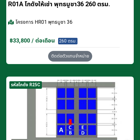
R01A โกดังให้เช่า พุทธบูชา36 260 ตรม.
โครงการ
HR01 พุทธบูชา 36
฿33,800 / ต่อเดือน
260 ตรม.
ติดต่อตัวแทนจำหน่าย
รหัสโกดัง R25C