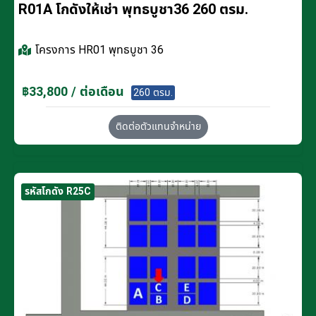
R01A โกดังให้เช่า พุทธบูชา36 260 ตรม.
โครงการ
HR01 พุทธบูชา 36
฿33,800 / ต่อเดือน
260 ตรม.
ติดต่อตัวแทนจำหน่าย
รหัสโกดัง R25C