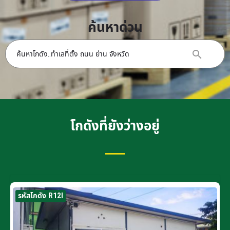
ค้นหาด่วน
โกดังที่ยังว่างอยู่
รหัสโกดัง R12I