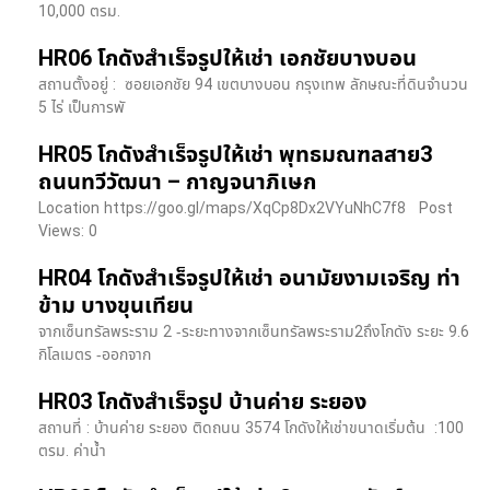
10,000 ตรม.
HR06 โกดังสำเร็จรูปให้เช่า เอกชัยบางบอน
สถานตั้งอยู่ : ซอยเอกชัย 94 เขตบางบอน กรุงเทพ ลักษณะที่ดินจำนวน
5 ไร่ เป็นการพั
HR05 โกดังสำเร็จรูปให้เช่า พุทธมณฑลสาย3
ถนนทวีวัฒนา – กาญจนาภิเษก
Location https://goo.gl/maps/XqCp8Dx2VYuNhC7f8 Post
Views: 0
HR04 โกดังสำเร็จรูปให้เช่า อนามัยงามเจริญ ท่า
ข้าม บางขุนเทียน
จากเซ็นทรัลพระราม 2 -ระยะทางจากเซ็นทรัลพระราม2ถึงโกดัง ระยะ 9.6
กิโลเมตร -ออกจาก
HR03 โกดังสำเร็จรูป บ้านค่าย ระยอง
สถานที่ : บ้านค่าย ระยอง ติดถนน 3574 โกดังให้เช่าขนาดเริ่มต้น :100
ตรม. ค่าน้ำ