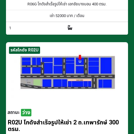
R06G โกดังสำเร็จรูปให้เช่า เอกชัยบางบอน 400 ตรม.
เช่า
52000
บาท / เดือน
1
รหัสโกดัง R02U
ว่าง
สถานะ
R02U โกดังสำเร็จรูปให้เช่า 2 ถ.เทพารักษ์ 300
ตรม.