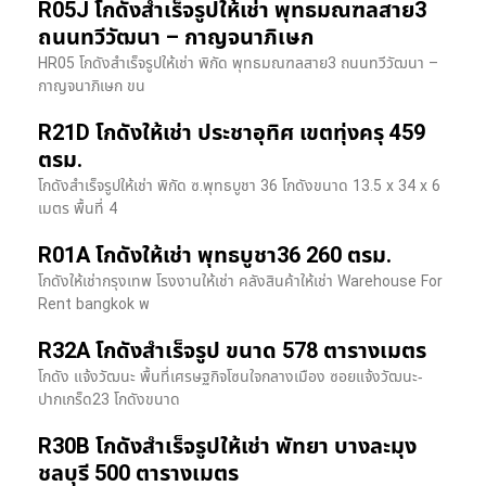
R05J โกดังสำเร็จรูปให้เช่า พุทธมณฑลสาย3
ถนนทวีวัฒนา – กาญจนาภิเษก
HR05 โกดังสำเร็จรูปให้เช่า พิกัด พุทธมณฑลสาย3 ถนนทวีวัฒนา –
กาญจนาภิเษก ขน
R21D โกดังให้เช่า ประชาอุทิศ เขตทุ่งครุ 459
ตรม.
โกดังสำเร็จรูปให้เช่า พิกัด ซ.พุทธบูชา 36 โกดังขนาด 13.5 x 34 x 6
เมตร พื้นที่ 4
R01A โกดังให้เช่า พุทธบูชา36 260 ตรม.
โกดังให้เช่ากรุงเทพ โรงงานให้เช่า คลังสินค้าให้เช่า Warehouse For
Rent bangkok พ
R32A โกดังสำเร็จรูป ขนาด 578 ตารางเมตร
โกดัง แจ้งวัฒนะ พื้นที่เศรษฐกิจโซนใจกลางเมือง ซอยแจ้งวัฒนะ-
ปากเกร็ด23 โกดังขนาด
R30B โกดังสำเร็จรูปให้เช่า พัทยา บางละมุง
ชลบุรี 500 ตารางเมตร