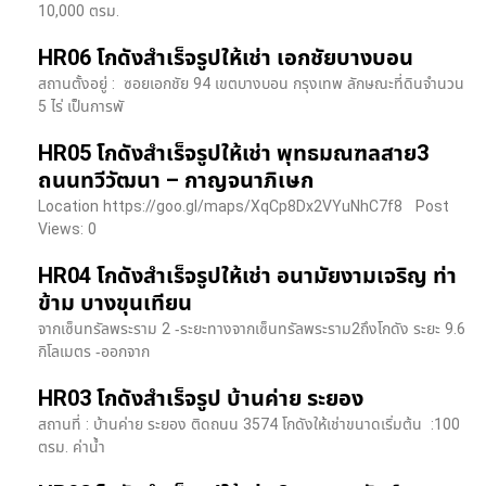
10,000 ตรม.
HR06 โกดังสำเร็จรูปให้เช่า เอกชัยบางบอน
สถานตั้งอยู่ : ซอยเอกชัย 94 เขตบางบอน กรุงเทพ ลักษณะที่ดินจำนวน
5 ไร่ เป็นการพั
HR05 โกดังสำเร็จรูปให้เช่า พุทธมณฑลสาย3
ถนนทวีวัฒนา – กาญจนาภิเษก
Location https://goo.gl/maps/XqCp8Dx2VYuNhC7f8 Post
Views: 0
HR04 โกดังสำเร็จรูปให้เช่า อนามัยงามเจริญ ท่า
ข้าม บางขุนเทียน
จากเซ็นทรัลพระราม 2 -ระยะทางจากเซ็นทรัลพระราม2ถึงโกดัง ระยะ 9.6
กิโลเมตร -ออกจาก
HR03 โกดังสำเร็จรูป บ้านค่าย ระยอง
สถานที่ : บ้านค่าย ระยอง ติดถนน 3574 โกดังให้เช่าขนาดเริ่มต้น :100
ตรม. ค่าน้ำ