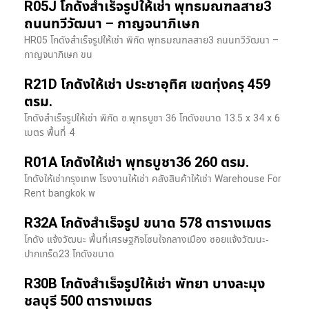
R05J โกดังสำเร็จรูปให้เช่า พุทธมณฑลสาย3
ถนนทวีวัฒนา – กาญจนาภิเษก
HR05 โกดังสำเร็จรูปให้เช่า พิกัด พุทธมณฑลสาย3 ถนนทวีวัฒนา –
กาญจนาภิเษก ขน
R21D โกดังให้เช่า ประชาอุทิศ เขตทุ่งครุ 459
ตรม.
โกดังสำเร็จรูปให้เช่า พิกัด ซ.พุทธบูชา 36 โกดังขนาด 13.5 x 34 x 6
เมตร พื้นที่ 4
R01A โกดังให้เช่า พุทธบูชา36 260 ตรม.
โกดังให้เช่ากรุงเทพ โรงงานให้เช่า คลังสินค้าให้เช่า Warehouse For
Rent bangkok พ
R32A โกดังสำเร็จรูป ขนาด 578 ตารางเมตร
โกดัง แจ้งวัฒนะ พื้นที่เศรษฐกิจโซนใจกลางเมือง ซอยแจ้งวัฒนะ-
ปากเกร็ด23 โกดังขนาด
R30B โกดังสำเร็จรูปให้เช่า พัทยา บางละมุง
ชลบุรี 500 ตารางเมตร