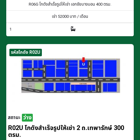
R06G โกดังสำเร็จรูปให้เช่า เอกชัยบางบอน 400 ตรม.
เช่า
52000
บาท / เดือน
1
รหัสโกดัง R02U
ว่าง
สถานะ
R02U โกดังสำเร็จรูปให้เช่า 2 ถ.เทพารักษ์ 300
ตรม.