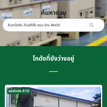
ค้นหาด่วน
โกดังที่ยังว่างอยู่
รหัสโกดัง R12I