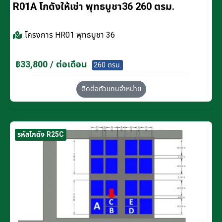
R01A โกดังให้เช่า พุทธบูชา36 260 ตรม.
โครงการ
HR01 พุทธบูชา 36
฿33,800 / ต่อเดือน
260 ตรม.
ติดต่อตัวแทนจำหน่าย
รหัสโกดัง R25C