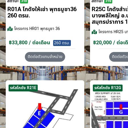
สถานะ
สถานะ
ว่าง
ว่าง
R01A โกดังให้เช่า พุทธบูชา36
R25C โกดังสำเร็
260 ตรม.
บางพลีใหญ่ อ.
สมุทรปราการ 1
โครงการ
HR01 พุทธบูชา 36
โครงการ
HR25 บา
฿33,800 / ต่อเดือน
฿20,000 / ต่อเด
260 ตรม.
ติดต่อตัวแทนจำหน่าย
ติดต่อตั
รหัสโกดัง R21E
รหัสโกดัง R12G