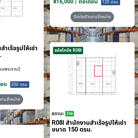
฿16,000 / ต่อเดือน
120 ตรม.
ติดต่อตัวแทนจำหน่าย
ำเร็จรูปให้เช่า
รหัสโกดัง R08I
.
นนพระราม2
ือน
200 ตรม.
วแทนจำหน่าย
สถานะ
ว่าง
R08I สำนักงานสำเร็จรูปให้เช่า
ขนาด 150 ตรม.