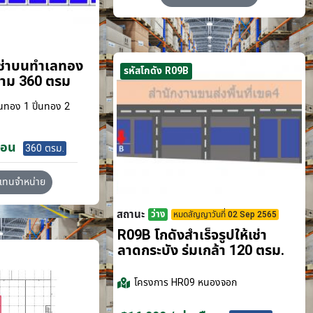
เช่าบนทำเลทอง
รหัสโกดัง R09B
ขาม 360 ตรม
นทอง 1 ปิ่นทอง 2
ือน
360 ตรม.
วแทนจำหน่าย
สถานะ
ว่าง
หมดสัญญาวันที่ 02 Sep 2565
R09B โกดังสำเร็จรูปให้เช่า
ลาดกระบัง​ ร่มเกล้า 120 ตรม.
โครงการ
HR09 หนองจอก