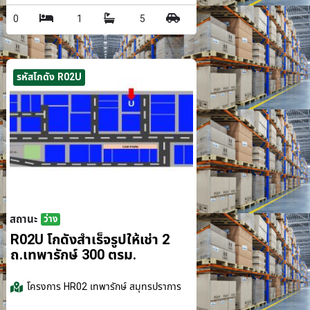
0
1
5
รหัสโกดัง R02U
สถานะ
ว่าง
รม.
R02U โกดังสำเร็จรูปให้เช่า 2
ถ.เทพารักษ์ 300 ตรม.
โครงการ
HR02 เทพารักษ์ สมุทรปราการ