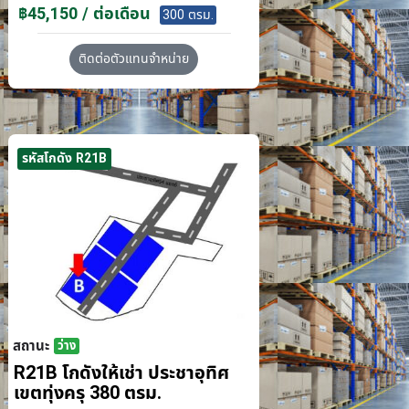
฿45,150 / ต่อเดือน
300 ตรม.
ติดต่อตัวแทนจำหน่าย
รหัสโกดัง R21B
สถานะ
ว่าง
R21B โกดังให้เช่า ประชาอุทิศ
เขตทุ่งครุ 380 ตรม.