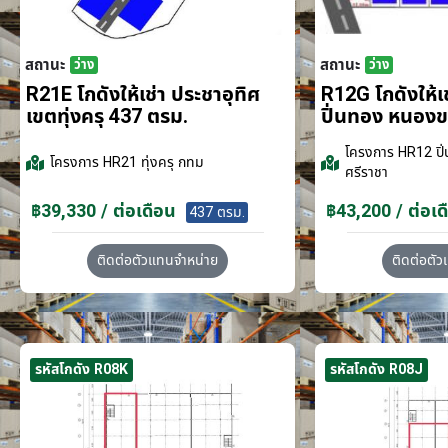
สถานะ
สถานะ
ว่าง
ว่าง
R21E โกดังให้เช่า ประชาอุทิศ
R12G โกดังให้
เขตทุ่งครุ 437 ตรม.
ปิ่นทอง หนอง
โครงการ
HR12 ปิ่
โครงการ
HR21 ทุ่งครุ กทม
ศรีราชา
฿39,330 / ต่อเดือน
฿43,200 / ต่อเด
437 ตรม.
ติดต่อตัวแทนจำหน่าย
ติดต่อตั
รหัสโกดัง R08K
รหัสโกดัง R08J