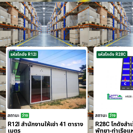
รหัสโกดัง R12I
รหัสโกดัง R28C
สถานะ
สถานะ
ว่าง
ว่าง
R12I สำนักงานให้เช่า 41 ตาราง
R28C โกดังสำเร็
เมตร
พัทยา-ท่าเรือ