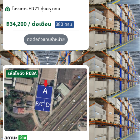
โครงการ
HR21 ทุ่งครุ กทม
฿34,200 / ต่อเดือน
380 ตรม.
ติดต่อตัวแทนจำหน่าย
รหัสโกดัง R08A
สถานะ
ว่าง