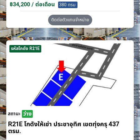
฿34,200 / ต่อเดือน
380 ตรม.
ติดต่อตัวแทนจำหน่าย
รหัสโกดัง R21E
ว่าง
สถานะ
R21E โกดังให้เช่า ประชาอุทิศ เขตทุ่งครุ 437
ตรม.