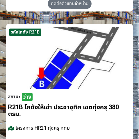
ติดต่อตัวแทนจำหน่าย
รหัสโกดัง R21B
ว่าง
สถานะ
R21B โกดังให้เช่า ประชาอุทิศ เขตทุ่งครุ 380
ตรม.
โครงการ
HR21 ทุ่งครุ กทม