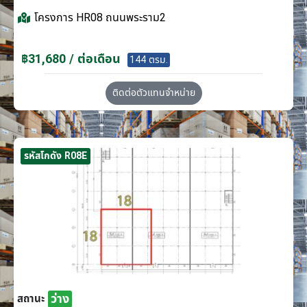
โครงการ
HR08 ถนนพระราม2
฿31,680 / ต่อเดือน
144 ตรม.
ติดต่อตัวแทนจำหน่าย
รหัสโกดัง R08E
ว่าง
สถานะ