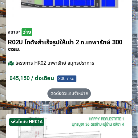
ว่าง
สถานะ
R02U โกดังสำเร็จรูปให้เช่า 2 ถ.เทพารักษ์ 300
ตรม.
โครงการ
HR02 เทพารักษ์ สมุทรปราการ
฿45,150 / ต่อเดือน
300 ตรม.
ติดต่อตัวแทนจำหน่าย
รหัสโกดัง HR01A