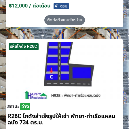
฿12,000 / ต่อเดือน
41 ตรม.
ติดต่อตัวแทนจำหน่าย
รหัสโกดัง R28C
ว่าง
สถานะ
R28C โกดังสำเร็จรูปให้เช่า พัทยา-ท่าเรือแหลม
ฉบัง 734 ตร.ม.