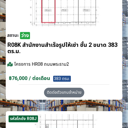
ว่าง
สถานะ
R08K สำนักงานสำเร็จรูปให้เช่า ชั้น 2 ขนาด 383
ตร.ม.
โครงการ
HR08 ถนนพระราม2
฿76,000 / ต่อเดือน
383 ตรม.
ติดต่อตัวแทนจำหน่าย
รหัสโกดัง R08J