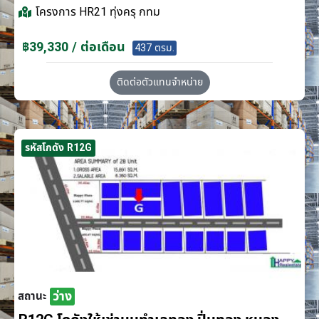
โครงการ
HR21 ทุ่งครุ กทม
฿39,330 / ต่อเดือน
437 ตรม.
ติดต่อตัวแทนจำหน่าย
รหัสโกดัง R12G
ว่าง
สถานะ