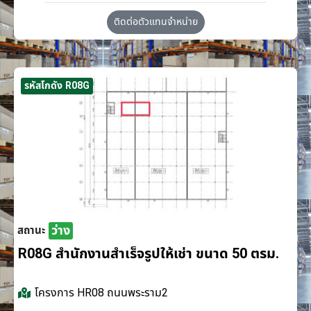
ติดต่อตัวแทนจำหน่าย
รหัสโกดัง R08G
ว่าง
สถานะ
R08G สำนักงานสำเร็จรูปให้เช่า ขนาด 50 ตรม.
โครงการ
HR08 ถนนพระราม2