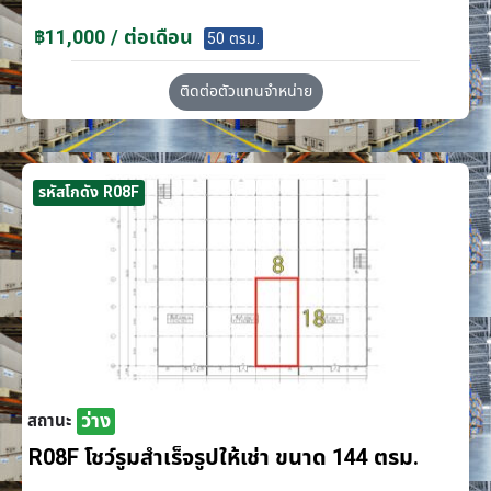
฿11,000 / ต่อเดือน
50 ตรม.
ติดต่อตัวแทนจำหน่าย
รหัสโกดัง R08F
ว่าง
สถานะ
R08F โชว์รูมสำเร็จรูปให้เช่า ขนาด 144 ตรม.