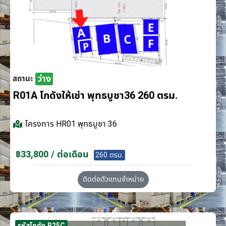
ว่าง
สถานะ
R01A โกดังให้เช่า พุทธบูชา36 260 ตรม.
โครงการ
HR01 พุทธบูชา 36
฿33,800 / ต่อเดือน
260 ตรม.
ติดต่อตัวแทนจำหน่าย
รหัสโกดัง R25C