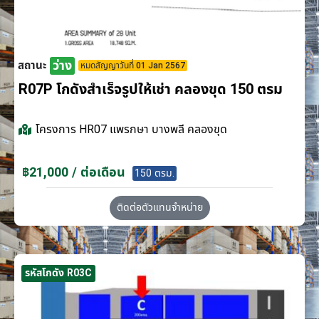
ว่าง
สถานะ
หมดสัญญาวันที่ 01 Jan 2567
R07P โกดังสำเร็จรูปให้เช่า คลองขุด 150 ตรม
โครงการ
HR07 แพรกษา บางพลี คลองขุด
฿21,000 / ต่อเดือน
150 ตรม.
ติดต่อตัวแทนจำหน่าย
รหัสโกดัง R03C