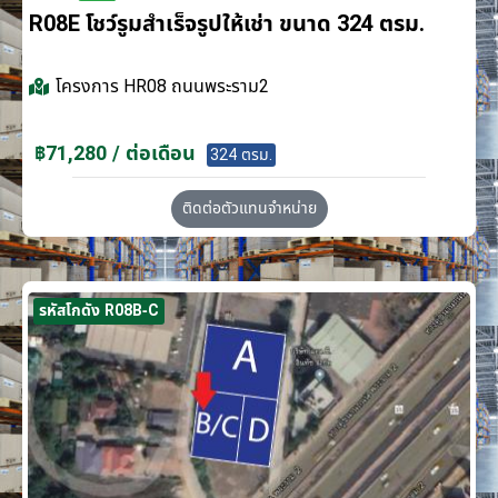
R08E โชว์รูมสำเร็จรูปให้เช่า ขนาด 324 ตรม.
โครงการ
HR08 ถนนพระราม2
฿71,280 / ต่อเดือน
324 ตรม.
ติดต่อตัวแทนจำหน่าย
รหัสโกดัง R08B-C