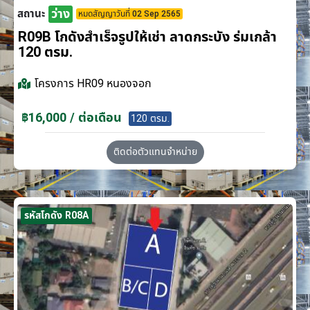
ว่าง
สถานะ
หมดสัญญาวันที่ 02 Sep 2565
R09B โกดังสำเร็จรูปให้เช่า ลาดกระบัง​ ร่มเกล้า
120 ตรม.
โครงการ
HR09 หนองจอก
฿16,000 / ต่อเดือน
120 ตรม.
ติดต่อตัวแทนจำหน่าย
รหัสโกดัง R08A