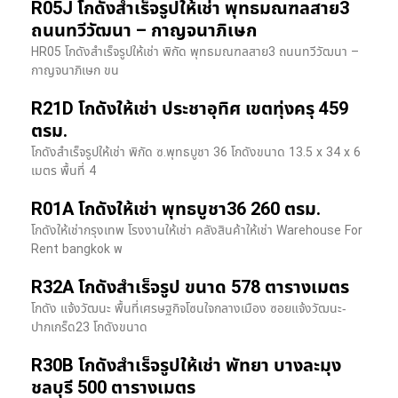
R05J โกดังสำเร็จรูปให้เช่า พุทธมณฑลสาย3
ถนนทวีวัฒนา – กาญจนาภิเษก
HR05 โกดังสำเร็จรูปให้เช่า พิกัด พุทธมณฑลสาย3 ถนนทวีวัฒนา –
กาญจนาภิเษก ขน
R21D โกดังให้เช่า ประชาอุทิศ เขตทุ่งครุ 459
ตรม.
โกดังสำเร็จรูปให้เช่า พิกัด ซ.พุทธบูชา 36 โกดังขนาด 13.5 x 34 x 6
เมตร พื้นที่ 4
R01A โกดังให้เช่า พุทธบูชา36 260 ตรม.
โกดังให้เช่ากรุงเทพ โรงงานให้เช่า คลังสินค้าให้เช่า Warehouse For
Rent bangkok พ
R32A โกดังสำเร็จรูป ขนาด 578 ตารางเมตร
โกดัง แจ้งวัฒนะ พื้นที่เศรษฐกิจโซนใจกลางเมือง ซอยแจ้งวัฒนะ-
ปากเกร็ด23 โกดังขนาด
R30B โกดังสำเร็จรูปให้เช่า พัทยา บางละมุง
ชลบุรี 500 ตารางเมตร