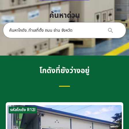
ค้นหาด่วน
โกดังที่ยังว่างอยู่
รหัสโกดัง R12I