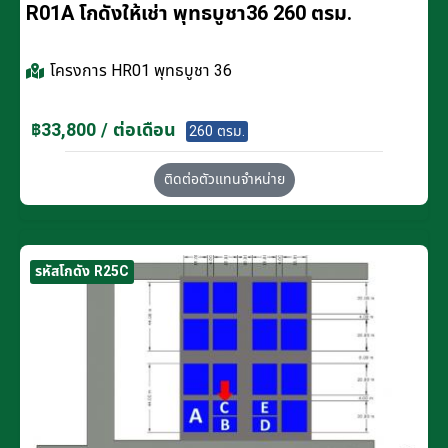
R01A โกดังให้เช่า พุทธบูชา36 260 ตรม.
โครงการ
HR01 พุทธบูชา 36
฿33,800 / ต่อเดือน
260 ตรม.
ติดต่อตัวแทนจำหน่าย
รหัสโกดัง R25C