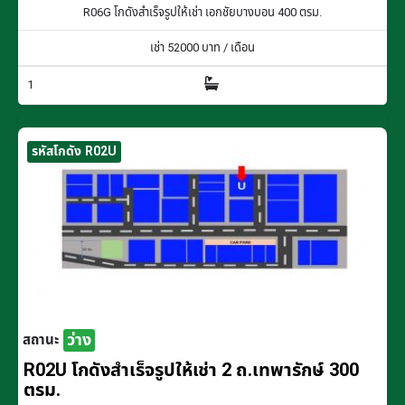
R06G โกดังสำเร็จรูปให้เช่า เอกชัยบางบอน 400 ตรม.
เช่า
52000
บาท / เดือน
1
รหัสโกดัง R02U
ว่าง
สถานะ
R02U โกดังสำเร็จรูปให้เช่า 2 ถ.เทพารักษ์ 300
ตรม.