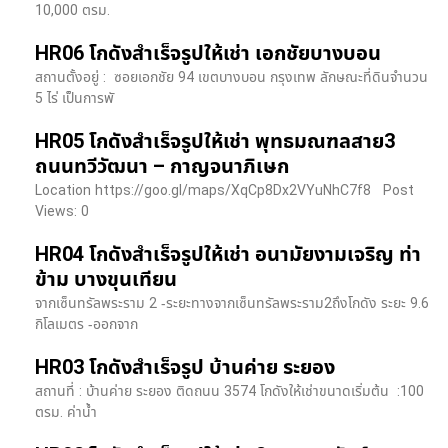
10,000 ตรม.
HR06 โกดังสำเร็จรูปให้เช่า เอกชัยบางบอน
สถานตั้งอยู่ : ซอยเอกชัย 94 เขตบางบอน กรุงเทพ ลักษณะที่ดินจำนวน
5 ไร่ เป็นการพั
HR05 โกดังสำเร็จรูปให้เช่า พุทธมณฑลสาย3
ถนนทวีวัฒนา – กาญจนาภิเษก
Location https://goo.gl/maps/XqCp8Dx2VYuNhC7f8 Post
Views: 0
HR04 โกดังสำเร็จรูปให้เช่า อนามัยงามเจริญ ท่า
ข้าม บางขุนเทียน
จากเซ็นทรัลพระราม 2 -ระยะทางจากเซ็นทรัลพระราม2ถึงโกดัง ระยะ 9.6
กิโลเมตร -ออกจาก
HR03 โกดังสำเร็จรูป บ้านค่าย ระยอง
สถานที่ : บ้านค่าย ระยอง ติดถนน 3574 โกดังให้เช่าขนาดเริ่มต้น :100
ตรม. ค่าน้ำ