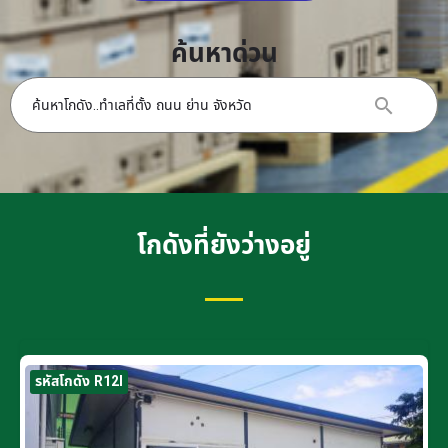
ค้นหาด่วน
โกดังที่ยังว่างอยู่
รหัสโกดัง R12I