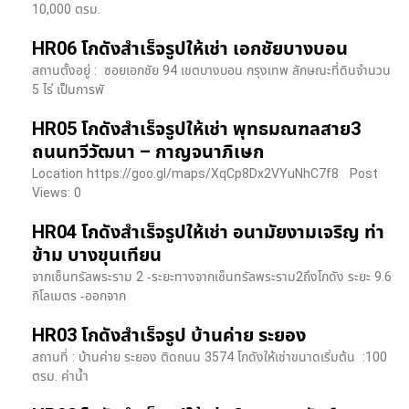
10,000 ตรม.
HR06 โกดังสำเร็จรูปให้เช่า เอกชัยบางบอน
สถานตั้งอยู่ : ซอยเอกชัย 94 เขตบางบอน กรุงเทพ ลักษณะที่ดินจำนวน
5 ไร่ เป็นการพั
HR05 โกดังสำเร็จรูปให้เช่า พุทธมณฑลสาย3
ถนนทวีวัฒนา – กาญจนาภิเษก
Location https://goo.gl/maps/XqCp8Dx2VYuNhC7f8 Post
Views: 0
HR04 โกดังสำเร็จรูปให้เช่า อนามัยงามเจริญ ท่า
ข้าม บางขุนเทียน
จากเซ็นทรัลพระราม 2 -ระยะทางจากเซ็นทรัลพระราม2ถึงโกดัง ระยะ 9.6
กิโลเมตร -ออกจาก
HR03 โกดังสำเร็จรูป บ้านค่าย ระยอง
สถานที่ : บ้านค่าย ระยอง ติดถนน 3574 โกดังให้เช่าขนาดเริ่มต้น :100
ตรม. ค่าน้ำ