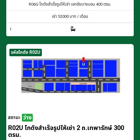
R06G โกดังสำเร็จรูปให้เช่า เอกชัยบางบอน 400 ตรม.
เช่า
52000
บาท / เดือน
1
รหัสโกดัง R02U
ว่าง
สถานะ
R02U โกดังสำเร็จรูปให้เช่า 2 ถ.เทพารักษ์ 300
ตรม.