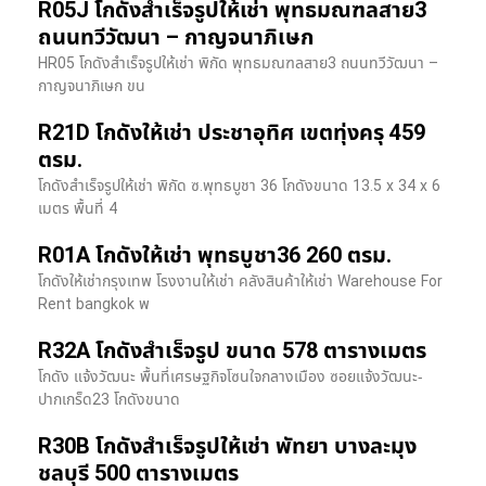
R05J โกดังสำเร็จรูปให้เช่า พุทธมณฑลสาย3
ถนนทวีวัฒนา – กาญจนาภิเษก
HR05 โกดังสำเร็จรูปให้เช่า พิกัด พุทธมณฑลสาย3 ถนนทวีวัฒนา –
กาญจนาภิเษก ขน
R21D โกดังให้เช่า ประชาอุทิศ เขตทุ่งครุ 459
ตรม.
โกดังสำเร็จรูปให้เช่า พิกัด ซ.พุทธบูชา 36 โกดังขนาด 13.5 x 34 x 6
เมตร พื้นที่ 4
R01A โกดังให้เช่า พุทธบูชา36 260 ตรม.
โกดังให้เช่ากรุงเทพ โรงงานให้เช่า คลังสินค้าให้เช่า Warehouse For
Rent bangkok พ
R32A โกดังสำเร็จรูป ขนาด 578 ตารางเมตร
โกดัง แจ้งวัฒนะ พื้นที่เศรษฐกิจโซนใจกลางเมือง ซอยแจ้งวัฒนะ-
ปากเกร็ด23 โกดังขนาด
R30B โกดังสำเร็จรูปให้เช่า พัทยา บางละมุง
ชลบุรี 500 ตารางเมตร