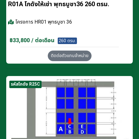
R01A โกดังให้เช่า พุทธบูชา36 260 ตรม.
โครงการ
HR01 พุทธบูชา 36
฿33,800 / ต่อเดือน
260 ตรม.
ติดต่อตัวแทนจำหน่าย
รหัสโกดัง R25C