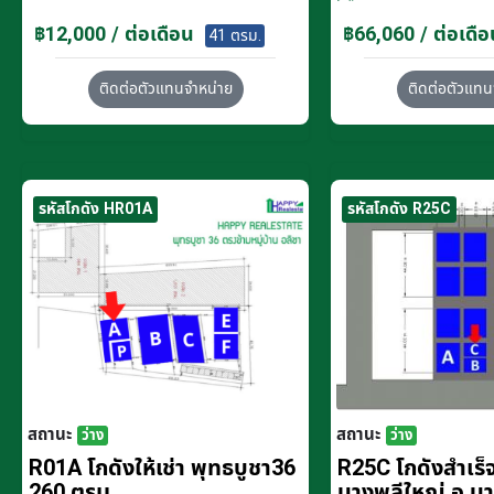
฿12,000 / ต่อเดือน
฿66,060 / ต่อเดือ
41 ตรม.
ติดต่อตัวแทนจำหน่าย
ติดต่อตัวแทน
รหัสโกดัง HR01A
รหัสโกดัง R25C
สถานะ
สถานะ
ว่าง
ว่าง
R01A โกดังให้เช่า พุทธบูชา36
R25C โกดังสำเร็จร
260 ตรม.
บางพลีใหญ่ อ.บ