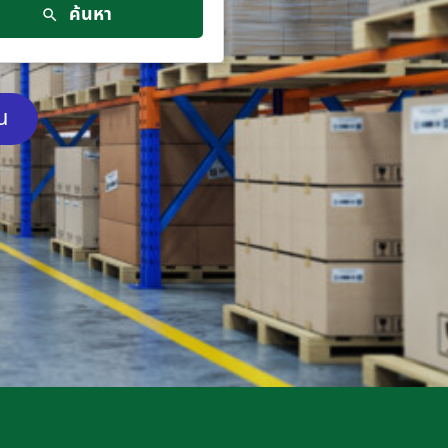
ค้นหา
ัน