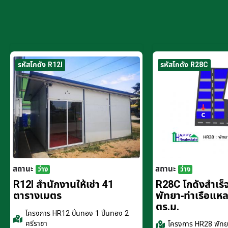
รหัสโกดัง R12I
รหัสโกดัง R28C
สถานะ
สถานะ
ว่าง
ว่าง
R12I สำนักงานให้เช่า 41
R28C โกดังสำเร็จร
ตารางเมตร
พัทยา-ท่าเรือแห
ตร.ม.
โครงการ
HR12 ปิ่นทอง 1 ปิ่นทอง 2
ศรีราชา
โครงการ
HR28 พัทยา