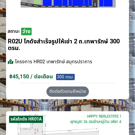
ว่าง
สถานะ
R02U โกดังสำเร็จรูปให้เช่า 2 ถ.เทพารักษ์ 300
ตรม.
โครงการ
HR02 เทพารักษ์ สมุทรปราการ
฿45,150 / ต่อเดือน
300 ตรม.
ติดต่อตัวแทนจำหน่าย
รหัสโกดัง HR01A