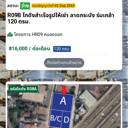
ว่าง
สถานะ
หมดสัญญาวันที่ 02 Sep 2565
R09B โกดังสำเร็จรูปให้เช่า ลาดกระบัง​ ร่มเกล้า
120 ตรม.
โครงการ
HR09 หนองจอก
฿16,000 / ต่อเดือน
120 ตรม.
ติดต่อตัวแทนจำหน่าย
รหัสโกดัง R08A