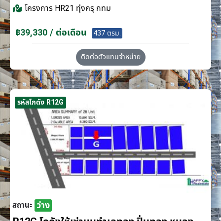
โครงการ
HR21 ทุ่งครุ กทม
฿39,330 / ต่อเดือน
437 ตรม.
ติดต่อตัวแทนจำหน่าย
รหัสโกดัง R12G
ว่าง
สถานะ