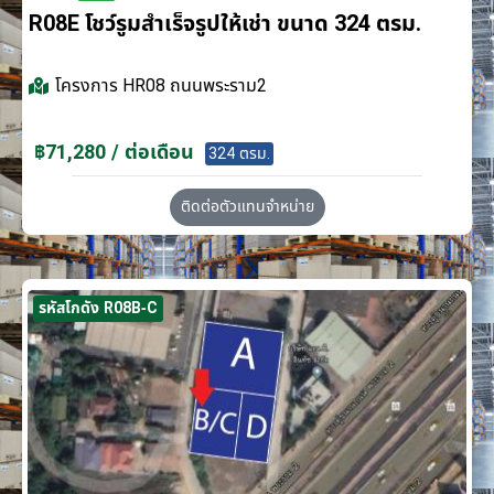
R08E โชว์รูมสำเร็จรูปให้เช่า ขนาด 324 ตรม.
โครงการ
HR08 ถนนพระราม2
฿71,280 / ต่อเดือน
324 ตรม.
ติดต่อตัวแทนจำหน่าย
รหัสโกดัง R08B-C