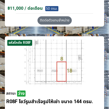
฿11,000 / ต่อเดือน
50 ตรม.
ติดต่อตัวแทนจำหน่าย
รหัสโกดัง R08F
ว่าง
สถานะ
R08F โชว์รูมสำเร็จรูปให้เช่า ขนาด 144 ตรม.