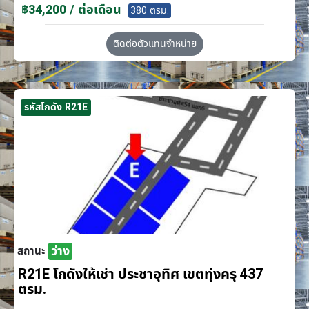
฿34,200 / ต่อเดือน
380 ตรม.
ติดต่อตัวแทนจำหน่าย
รหัสโกดัง R21E
ว่าง
สถานะ
R21E โกดังให้เช่า ประชาอุทิศ เขตทุ่งครุ 437
ตรม.