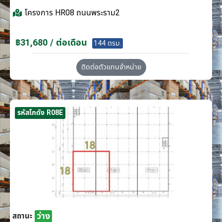
โครงการ
HR08 ถนนพระราม2
฿31,680 / ต่อเดือน
144 ตรม.
ติดต่อตัวแทนจำหน่าย
รหัสโกดัง R08E
ว่าง
สถานะ