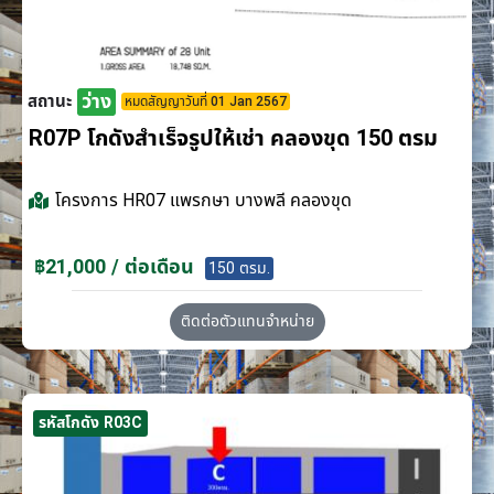
ว่าง
สถานะ
หมดสัญญาวันที่ 01 Jan 2567
R07P โกดังสำเร็จรูปให้เช่า คลองขุด 150 ตรม
โครงการ
HR07 แพรกษา บางพลี คลองขุด
฿21,000 / ต่อเดือน
150 ตรม.
ติดต่อตัวแทนจำหน่าย
รหัสโกดัง R03C