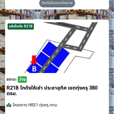
ติดต่อตัวแทนจำหน่าย
รหัสโกดัง R21B
ว่าง
สถานะ
R21B โกดังให้เช่า ประชาอุทิศ เขตทุ่งครุ 380
ตรม.
โครงการ
HR21 ทุ่งครุ กทม