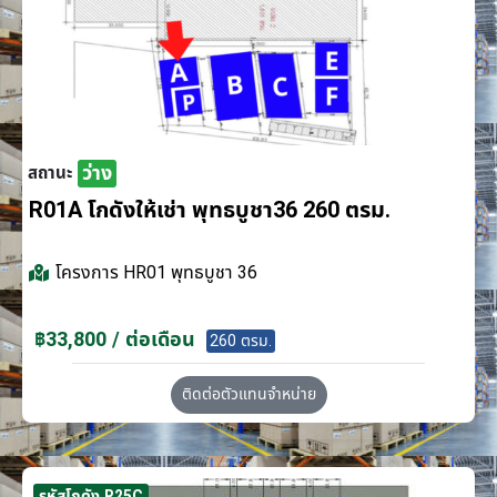
ว่าง
สถานะ
R01A โกดังให้เช่า พุทธบูชา36 260 ตรม.
โครงการ
HR01 พุทธบูชา 36
฿33,800 / ต่อเดือน
260 ตรม.
ติดต่อตัวแทนจำหน่าย
รหัสโกดัง R25C