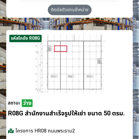
ติดต่อตัวแทนจำหน่าย
รหัสโกดัง R08G
ว่าง
สถานะ
R08G สำนักงานสำเร็จรูปให้เช่า ขนาด 50 ตรม.
โครงการ
HR08 ถนนพระราม2