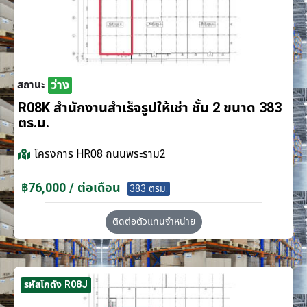
ว่าง
สถานะ
R08K สำนักงานสำเร็จรูปให้เช่า ชั้น 2 ขนาด 383
ตร.ม.
โครงการ
HR08 ถนนพระราม2
฿76,000 / ต่อเดือน
383 ตรม.
ติดต่อตัวแทนจำหน่าย
รหัสโกดัง R08J