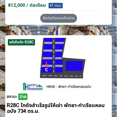
฿12,000 / ต่อเดือน
41 ตรม.
ติดต่อตัวแทนจำหน่าย
รหัสโกดัง R28C
ว่าง
สถานะ
R28C โกดังสำเร็จรูปให้เช่า พัทยา-ท่าเรือแหลม
ฉบัง 734 ตร.ม.