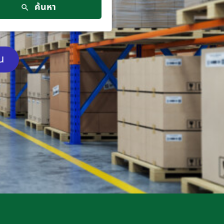
ค้นหา
ัน