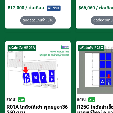
฿12,000 / ต่อเดือน
฿66,060 / ต่อเดือ
41 ตรม.
ติดต่อตัวแทนจำหน่าย
ติดต่อตัวแทน
รหัสโกดัง HR01A
รหัสโกดัง R25C
สถานะ
สถานะ
ว่าง
ว่าง
R01A โกดังให้เช่า พุทธบูชา36
R25C โกดังสำเร็จร
260 ตรม.
บางพลีใหญ่ อ.บ