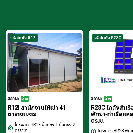
รหัสโกดัง R12I
รหัสโกดัง R28C
สถานะ
สถานะ
ว่าง
ว่าง
R12I สำนักงานให้เช่า 41
R28C โกดังสำเร็จร
ตารางเมตร
พัทยา-ท่าเรือแห
ตร.ม.
โครงการ
HR12 ปิ่นทอง 1 ปิ่นทอง 2
ศรีราชา
โครงการ
HR28 พัทยา