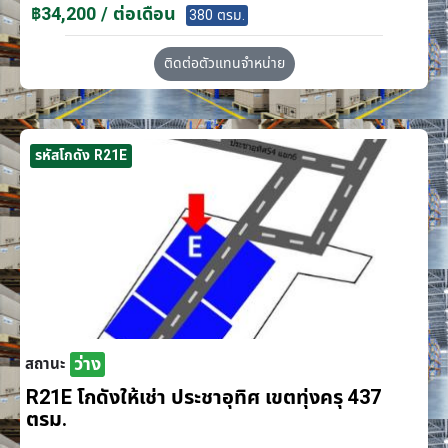
฿34,200 / ต่อเดือน
380 ตรม.
ติดต่อตัวแทนจำหน่าย
รหัสโกดัง R21E
ว่าง
สถานะ
R21E โกดังให้เช่า ประชาอุทิศ เขตทุ่งครุ 437
ตรม.