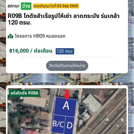
ว่าง
สถานะ
หมดสัญญาวันที่ 02 Sep 2565
R09B โกดังสำเร็จรูปให้เช่า ลาดกระบัง​ ร่มเกล้า
120 ตรม.
โครงการ
HR09 หนองจอก
฿16,000 / ต่อเดือน
120 ตรม.
ติดต่อตัวแทนจำหน่าย
รหัสโกดัง R08A