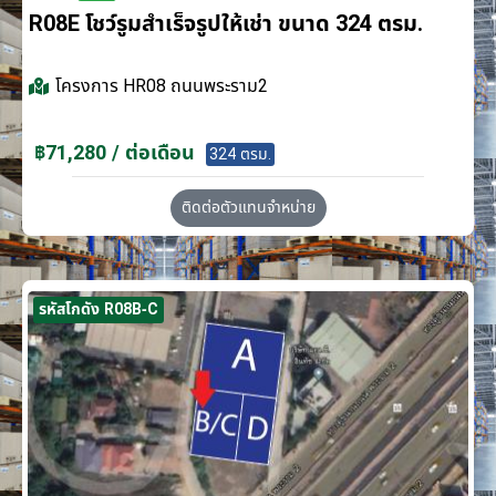
R08E โชว์รูมสำเร็จรูปให้เช่า ขนาด 324 ตรม.
โครงการ
HR08 ถนนพระราม2
฿71,280 / ต่อเดือน
324 ตรม.
ติดต่อตัวแทนจำหน่าย
รหัสโกดัง R08B-C