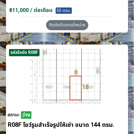
฿11,000 / ต่อเดือน
50 ตรม.
ติดต่อตัวแทนจำหน่าย
รหัสโกดัง R08F
ว่าง
สถานะ
R08F โชว์รูมสำเร็จรูปให้เช่า ขนาด 144 ตรม.