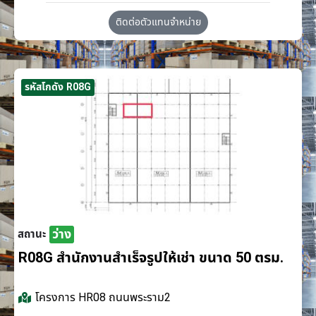
ติดต่อตัวแทนจำหน่าย
รหัสโกดัง R08G
ว่าง
สถานะ
R08G สำนักงานสำเร็จรูปให้เช่า ขนาด 50 ตรม.
โครงการ
HR08 ถนนพระราม2