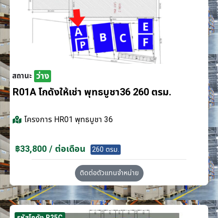
ว่าง
สถานะ
R01A โกดังให้เช่า พุทธบูชา36 260 ตรม.
โครงการ
HR01 พุทธบูชา 36
฿33,800 / ต่อเดือน
260 ตรม.
ติดต่อตัวแทนจำหน่าย
รหัสโกดัง R25C