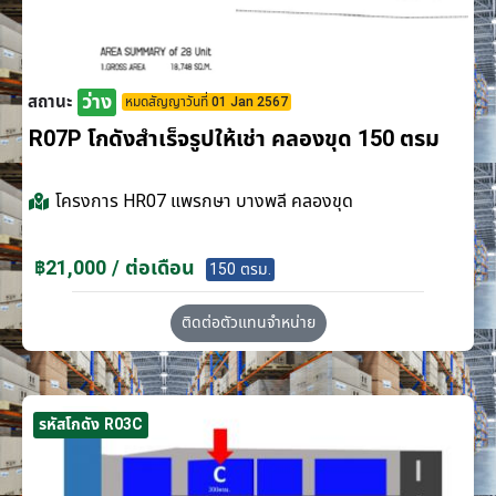
ว่าง
สถานะ
หมดสัญญาวันที่ 01 Jan 2567
R07P โกดังสำเร็จรูปให้เช่า คลองขุด 150 ตรม
โครงการ
HR07 แพรกษา บางพลี คลองขุด
฿21,000 / ต่อเดือน
150 ตรม.
ติดต่อตัวแทนจำหน่าย
รหัสโกดัง R03C