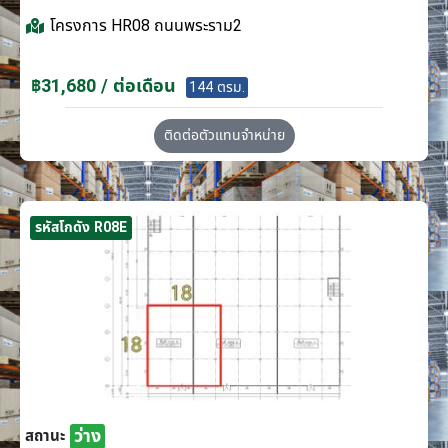
โครงการ
HR08 ถนนพระราม2
฿31,680 / ต่อเดือน
144 ตรม.
ติดต่อตัวแทนจำหน่าย
รหัสโกดัง R08E
ว่าง
สถานะ