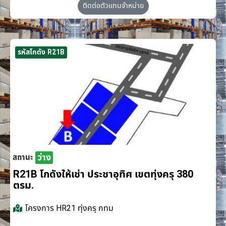
ติดต่อตัวแทนจำหน่าย
รหัสโกดัง R21B
ว่าง
สถานะ
R21B โกดังให้เช่า ประชาอุทิศ เขตทุ่งครุ 380
ตรม.
โครงการ
HR21 ทุ่งครุ กทม