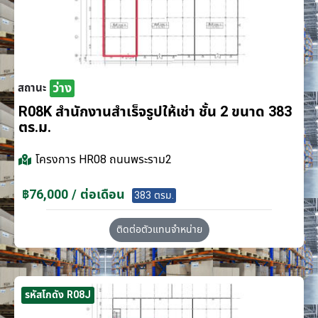
ว่าง
สถานะ
R08K สำนักงานสำเร็จรูปให้เช่า ชั้น 2 ขนาด 383
ตร.ม.
โครงการ
HR08 ถนนพระราม2
฿76,000 / ต่อเดือน
383 ตรม.
ติดต่อตัวแทนจำหน่าย
รหัสโกดัง R08J