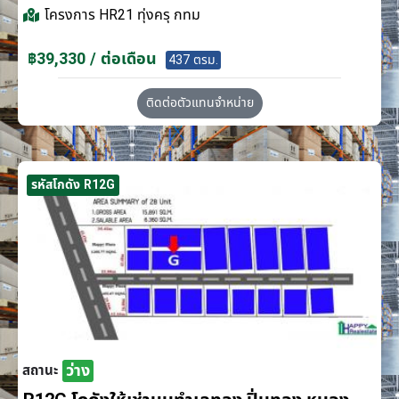
โครงการ
HR21 ทุ่งครุ กทม
฿39,330 / ต่อเดือน
437 ตรม.
ติดต่อตัวแทนจำหน่าย
รหัสโกดัง R12G
ว่าง
สถานะ