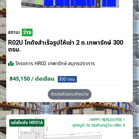
ว่าง
สถานะ
R02U โกดังสำเร็จรูปให้เช่า 2 ถ.เทพารักษ์ 300
ตรม.
โครงการ
HR02 เทพารักษ์ สมุทรปราการ
฿45,150 / ต่อเดือน
300 ตรม.
ติดต่อตัวแทนจำหน่าย
รหัสโกดัง HR01A