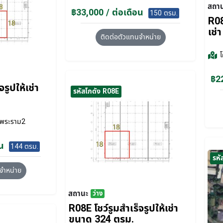
สถา
฿33,000 / ต่อเดือน
150 ตรม.
R08
เช่
ติดต่อตัวแทนจำหน่าย
฿22
รูปให้เช่า
รหัสโกดัง R08E
พระราม2
น
144 ตรม.
รหั
จำหน่าย
สถานะ
ว่าง
R08E โชว์รูมสำเร็จรูปให้เช่า
ขนาด 324 ตรม.