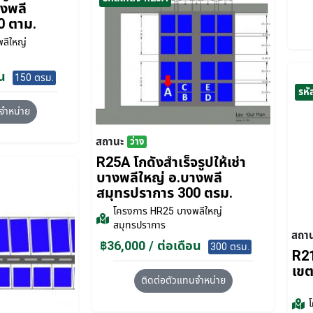
างพลี
0 ตาม.
ลีใหญ่
น
150 ตรม.
รหั
จำหน่าย
สถานะ
ว่าง
R25A โกดังสำเร็จรูปให้เช่า
บางพลีใหญ่ อ.บางพลี
สมุทรปราการ 300 ตรม.
โครงการ
HR25 บางพลีใหญ่
สมุทรปราการ
สถา
฿36,000 / ต่อเดือน
300 ตรม.
R21
เขต
ติดต่อตัวแทนจำหน่าย