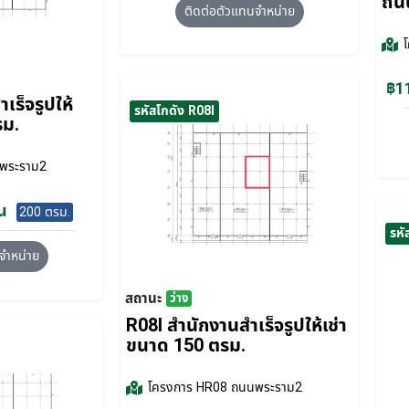
ถน
ติดต่อตัวแทนจำหน่าย
฿11
เร็จรูปให้
รหัสโกดัง R08I
รม.
พระราม2
น
200 ตรม.
รหั
จำหน่าย
สถานะ
ว่าง
R08I สำนักงานสำเร็จรูปให้เช่า
ขนาด 150 ตรม.
โครงการ
HR08 ถนนพระราม2