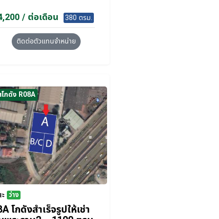
,200 / ต่อเดือน
380 ตรม.
ติดต่อตัวแทนจำหน่าย
สโกดัง R08A
นะ
ว่าง
A โกดังสำเร็จรูปให้เช่า