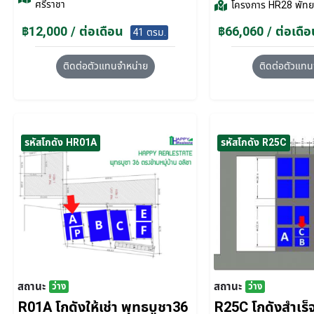
ศรีราชา
โครงการ
HR28 พัทยา
฿12,000 / ต่อเดือน
฿66,060 / ต่อเดือ
41 ตรม.
ติดต่อตัวแทนจำหน่าย
ติดต่อตัวแทน
รหัสโกดัง HR01A
รหัสโกดัง R25C
สถานะ
สถานะ
ว่าง
ว่าง
R01A โกดังให้เช่า พุทธบูชา36
R25C โกดังสำเร็จร