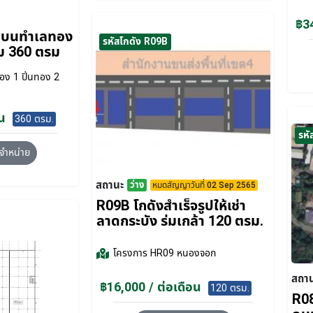
฿34
่าบนทำเลทอง
รหัสโกดัง R09B
ม 360 ตรม
อง 1 ปิ่นทอง 2
น
360 ตรม.
รหั
จำหน่าย
สถานะ
ว่าง
หมดสัญญาวันที่ 02 Sep 2565
R09B โกดังสำเร็จรูปให้เช่า
ลาดกระบัง​ ร่มเกล้า 120 ตรม.
โครงการ
HR09 หนองจอก
สถา
฿16,000 / ต่อเดือน
120 ตรม.
R08