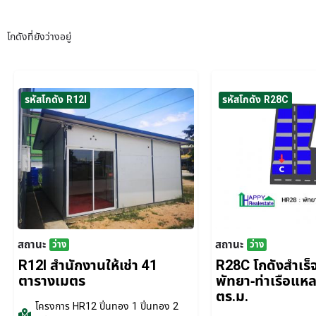
โกดังที่ยังว่างอยู่
รหัสโกดัง R12I
รหัสโกดัง R28C
สถานะ
สถานะ
ว่าง
ว่าง
R12I สำนักงานให้เช่า 41
R28C โกดังสำเร็จร
ตารางเมตร
พัทยา-ท่าเรือแห
ตร.ม.
โครงการ
HR12 ปิ่นทอง 1 ปิ่นทอง 2