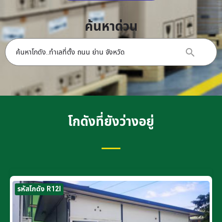
ค้นหาด่วน
โกดังที่ยังว่างอยู่
รหัสโกดัง R12I