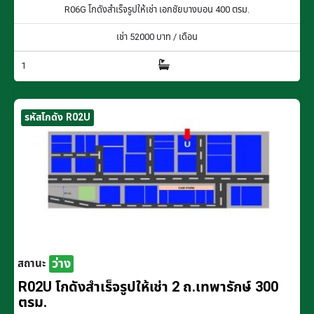
R06G โกดังสำเร็จรูปให้เช่า เอกชัยบางบอน 400 ตรม.
เช่า
52000
บาท / เดือน
1
รหัสโกดัง R02U
ว่าง
สถานะ
R02U โกดังสำเร็จรูปให้เช่า 2 ถ.เทพารักษ์ 300
ตรม.