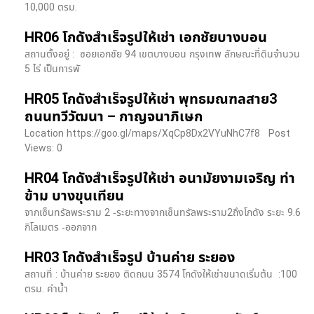
10,000 ตรม.
HR06 โกดังสำเร็จรูปให้เช่า เอกชัยบางบอน
สถานตั้งอยู่ : ซอยเอกชัย 94 เขตบางบอน กรุงเทพ ลักษณะที่ดินจำนวน
5 ไร่ เป็นการพั
HR05 โกดังสำเร็จรูปให้เช่า พุทธมณฑลสาย3
ถนนทวีวัฒนา – กาญจนาภิเษก
Location https://goo.gl/maps/XqCp8Dx2VYuNhC7f8 Post
Views: 0
HR04 โกดังสำเร็จรูปให้เช่า อนามัยงามเจริญ ท่า
ข้าม บางขุนเทียน
จากเซ็นทรัลพระราม 2 -ระยะทางจากเซ็นทรัลพระราม2ถึงโกดัง ระยะ 9.6
กิโลเมตร -ออกจาก
HR03 โกดังสำเร็จรูป บ้านค่าย ระยอง
สถานที่ : บ้านค่าย ระยอง ติดถนน 3574 โกดังให้เช่าขนาดเริ่มต้น :100
ตรม. ค่าน้ำ