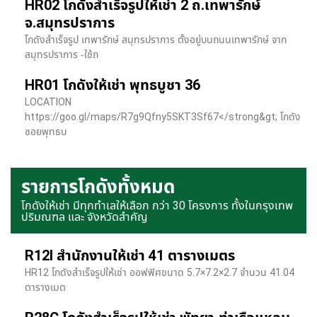
HR02 โกดังสำเร็จรูปให้เช่า 2 ถ.เทพารักษ์
จ.สมุทรปราการ
โกดังสำเร็จรูป เทพารักษ์ สมุทรปราการ ตั้งอยู่บนถนนเทพารักษ์ จาก
สมุทรปราการ -ใช้ถ
HR01 โกดังให้เช่า พุทธบูชา 36
LOCATION
https://goo.gl/maps/R7g9Qfny5SKT3Sf67</strong&gt; โกดัง
ซอยพุทธบ
รายการโกดังทั้งหมด
โกดังให้เช่า มีทุกทำเลให้เลือก กว่า 30 โครงการ ทั้งในกรุงเทพ
ปริมณฑล และ จังหวัดสำคัญ
R12I สำนักงานให้เช่า 41 ตารางเมตร
HR12 โกดังสำเร็จรูปให้เช่า ออฟฟิศขนาด 5.7×7.2×2.7 จำนวน 41.04
ตารางเมต