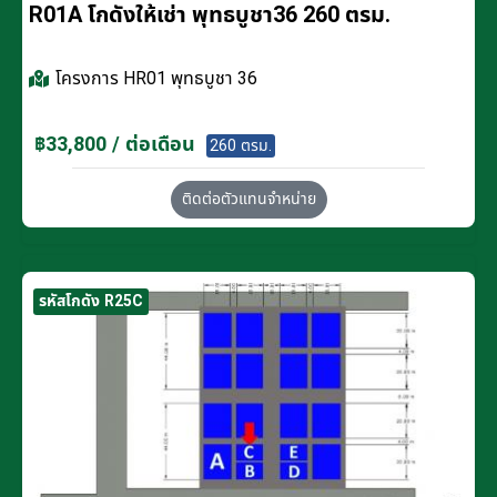
R01A โกดังให้เช่า พุทธบูชา36 260 ตรม.
โครงการ
HR01 พุทธบูชา 36
฿33,800 / ต่อเดือน
260 ตรม.
ติดต่อตัวแทนจำหน่าย
รหัสโกดัง R25C