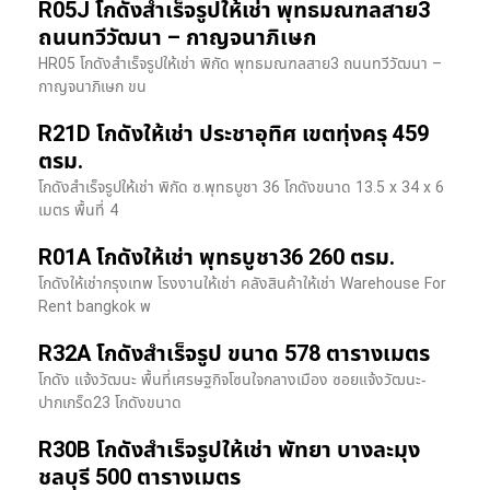
R05J โกดังสำเร็จรูปให้เช่า พุทธมณฑลสาย3
ถนนทวีวัฒนา – กาญจนาภิเษก
HR05 โกดังสำเร็จรูปให้เช่า พิกัด พุทธมณฑลสาย3 ถนนทวีวัฒนา –
กาญจนาภิเษก ขน
R21D โกดังให้เช่า ประชาอุทิศ เขตทุ่งครุ 459
ตรม.
โกดังสำเร็จรูปให้เช่า พิกัด ซ.พุทธบูชา 36 โกดังขนาด 13.5 x 34 x 6
เมตร พื้นที่ 4
R01A โกดังให้เช่า พุทธบูชา36 260 ตรม.
โกดังให้เช่ากรุงเทพ โรงงานให้เช่า คลังสินค้าให้เช่า Warehouse For
Rent bangkok พ
R32A โกดังสำเร็จรูป ขนาด 578 ตารางเมตร
โกดัง แจ้งวัฒนะ พื้นที่เศรษฐกิจโซนใจกลางเมือง ซอยแจ้งวัฒนะ-
ปากเกร็ด23 โกดังขนาด
R30B โกดังสำเร็จรูปให้เช่า พัทยา บางละมุง
ชลบุรี 500 ตารางเมตร