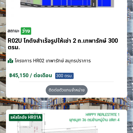
ว่าง
สถานะ
R02U โกดังสำเร็จรูปให้เช่า 2 ถ.เทพารักษ์ 300
ตรม.
โครงการ
HR02 เทพารักษ์ สมุทรปราการ
฿45,150 / ต่อเดือน
300 ตรม.
ติดต่อตัวแทนจำหน่าย
รหัสโกดัง HR01A