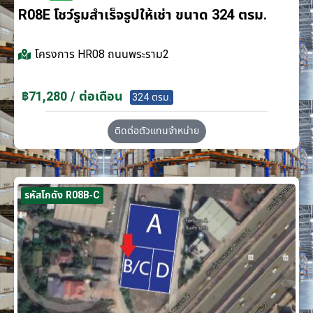
R08E โชว์รูมสำเร็จรูปให้เช่า ขนาด 324 ตรม.
โครงการ
HR08 ถนนพระราม2
฿71,280 / ต่อเดือน
324 ตรม.
ติดต่อตัวแทนจำหน่าย
รหัสโกดัง R08B-C