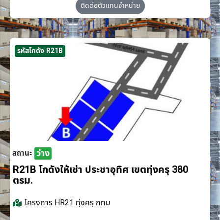
ติดต่อตัวแทนจำหน่าย
รหัสโกดัง R21B
ว่าง
สถานะ
R21B โกดังให้เช่า ประชาอุทิศ เขตทุ่งครุ 380
ตรม.
โครงการ
HR21 ทุ่งครุ กทม