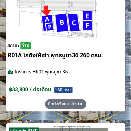
ว่าง
สถานะ
R01A โกดังให้เช่า พุทธบูชา36 260 ตรม.
โครงการ
HR01 พุทธบูชา 36
฿33,800 / ต่อเดือน
260 ตรม.
ติดต่อตัวแทนจำหน่าย
รหัสโกดัง R25C