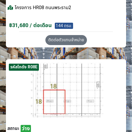
โครงการ
HR08 ถนนพระราม2
฿31,680 / ต่อเดือน
144 ตรม.
ติดต่อตัวแทนจำหน่าย
รหัสโกดัง R08E
ว่าง
สถานะ