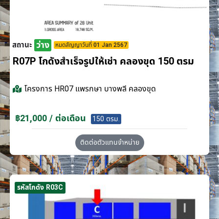
ว่าง
สถานะ
หมดสัญญาวันที่ 01 Jan 2567
R07P โกดังสำเร็จรูปให้เช่า คลองขุด 150 ตรม
โครงการ
HR07 แพรกษา บางพลี คลองขุด
฿21,000 / ต่อเดือน
150 ตรม.
ติดต่อตัวแทนจำหน่าย
รหัสโกดัง R03C