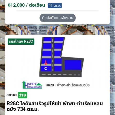
฿12,000 / ต่อเดือน
41 ตรม.
ติดต่อตัวแทนจำหน่าย
รหัสโกดัง R28C
ว่าง
สถานะ
R28C โกดังสำเร็จรูปให้เช่า พัทยา-ท่าเรือแหลม
ฉบัง 734 ตร.ม.