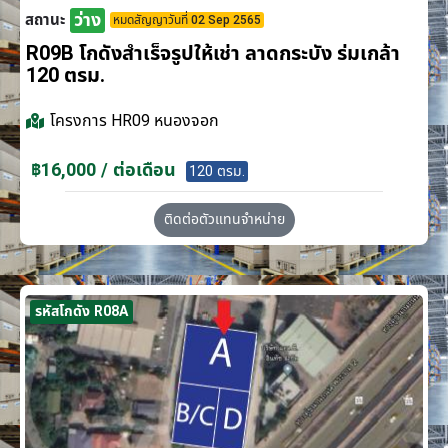
ว่าง
สถานะ
หมดสัญญาวันที่ 02 Sep 2565
R09B โกดังสำเร็จรูปให้เช่า ลาดกระบัง​ ร่มเกล้า
120 ตรม.
โครงการ
HR09 หนองจอก
฿16,000 / ต่อเดือน
120 ตรม.
ติดต่อตัวแทนจำหน่าย
รหัสโกดัง R08A