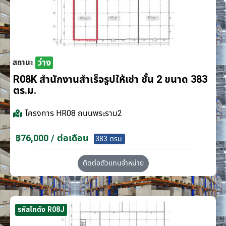
ว่าง
สถานะ
R08K สำนักงานสำเร็จรูปให้เช่า ชั้น 2 ขนาด 383
ตร.ม.
โครงการ
HR08 ถนนพระราม2
฿76,000 / ต่อเดือน
383 ตรม.
ติดต่อตัวแทนจำหน่าย
รหัสโกดัง R08J