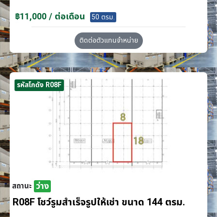
฿11,000 / ต่อเดือน
50 ตรม.
ติดต่อตัวแทนจำหน่าย
รหัสโกดัง R08F
ว่าง
สถานะ
R08F โชว์รูมสำเร็จรูปให้เช่า ขนาด 144 ตรม.