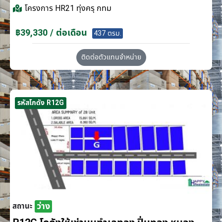
โครงการ
HR21 ทุ่งครุ กทม
฿39,330 / ต่อเดือน
437 ตรม.
ติดต่อตัวแทนจำหน่าย
รหัสโกดัง R12G
ว่าง
สถานะ