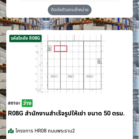
ติดต่อตัวแทนจำหน่าย
รหัสโกดัง R08G
ว่าง
สถานะ
R08G สำนักงานสำเร็จรูปให้เช่า ขนาด 50 ตรม.
โครงการ
HR08 ถนนพระราม2