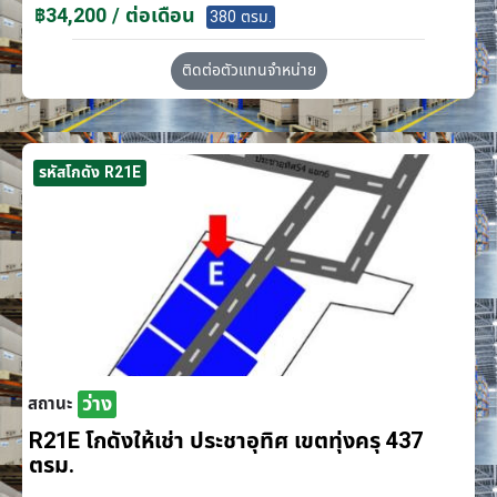
฿34,200 / ต่อเดือน
380 ตรม.
ติดต่อตัวแทนจำหน่าย
รหัสโกดัง R21E
ว่าง
สถานะ
R21E โกดังให้เช่า ประชาอุทิศ เขตทุ่งครุ 437
ตรม.