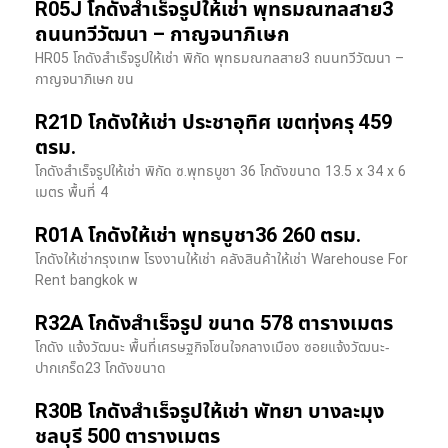
R05J โกดังสำเร็จรูปให้เช่า พุทธมณฑลสาย3
ถนนทวีวัฒนา – กาญจนาภิเษก
HR05 โกดังสำเร็จรูปให้เช่า พิกัด พุทธมณฑลสาย3 ถนนทวีวัฒนา –
กาญจนาภิเษก ขน
R21D โกดังให้เช่า ประชาอุทิศ เขตทุ่งครุ 459
ตรม.
โกดังสำเร็จรูปให้เช่า พิกัด ซ.พุทธบูชา 36 โกดังขนาด 13.5 x 34 x 6
เมตร พื้นที่ 4
R01A โกดังให้เช่า พุทธบูชา36 260 ตรม.
โกดังให้เช่ากรุงเทพ โรงงานให้เช่า คลังสินค้าให้เช่า Warehouse For
Rent bangkok พ
R32A โกดังสำเร็จรูป ขนาด 578 ตารางเมตร
โกดัง แจ้งวัฒนะ พื้นที่เศรษฐกิจโซนใจกลางเมือง ซอยแจ้งวัฒนะ-
ปากเกร็ด23 โกดังขนาด
R30B โกดังสำเร็จรูปให้เช่า พัทยา บางละมุง
ชลบุรี 500 ตารางเมตร