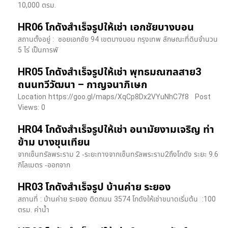
10,000 ตรม.
HR06 โกดังสำเร็จรูปให้เช่า เอกชัยบางบอน
สถานตั้งอยู่ : ซอยเอกชัย 94 เขตบางบอน กรุงเทพ ลักษณะที่ดินจำนวน
5 ไร่ เป็นการพั
HR05 โกดังสำเร็จรูปให้เช่า พุทธมณฑลสาย3
ถนนทวีวัฒนา – กาญจนาภิเษก
Location https://goo.gl/maps/XqCp8Dx2VYuNhC7f8 Post
Views: 0
HR04 โกดังสำเร็จรูปให้เช่า อนามัยงามเจริญ ท่า
ข้าม บางขุนเทียน
จากเซ็นทรัลพระราม 2 -ระยะทางจากเซ็นทรัลพระราม2ถึงโกดัง ระยะ 9.6
กิโลเมตร -ออกจาก
HR03 โกดังสำเร็จรูป บ้านค่าย ระยอง
สถานที่ : บ้านค่าย ระยอง ติดถนน 3574 โกดังให้เช่าขนาดเริ่มต้น :100
ตรม. ค่าน้ำ