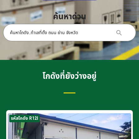
ค้นหาด่วน
โกดังที่ยังว่างอยู่
รหัสโกดัง R12I