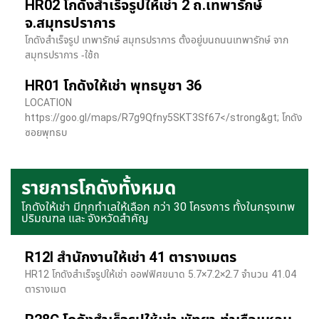
HR02 โกดังสำเร็จรูปให้เช่า 2 ถ.เทพารักษ์
จ.สมุทรปราการ
โกดังสำเร็จรูป เทพารักษ์ สมุทรปราการ ตั้งอยู่บนถนนเทพารักษ์ จาก
สมุทรปราการ -ใช้ถ
HR01 โกดังให้เช่า พุทธบูชา 36
LOCATION
https://goo.gl/maps/R7g9Qfny5SKT3Sf67</strong&gt; โกดัง
ซอยพุทธบ
รายการโกดังทั้งหมด
โกดังให้เช่า มีทุกทำเลให้เลือก กว่า 30 โครงการ ทั้งในกรุงเทพ
ปริมณฑล และ จังหวัดสำคัญ
R12I สำนักงานให้เช่า 41 ตารางเมตร
HR12 โกดังสำเร็จรูปให้เช่า ออฟฟิศขนาด 5.7×7.2×2.7 จำนวน 41.04
ตารางเมต