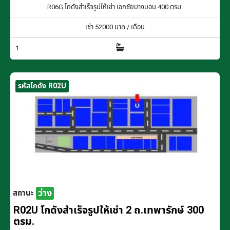
R06G โกดังสำเร็จรูปให้เช่า เอกชัยบางบอน 400 ตรม.
เช่า
52000
บาท / เดือน
1
รหัสโกดัง R02U
ว่าง
สถานะ
R02U โกดังสำเร็จรูปให้เช่า 2 ถ.เทพารักษ์ 300
ตรม.