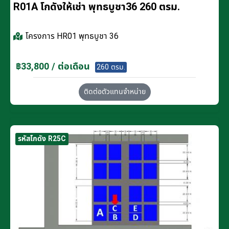
R01A โกดังให้เช่า พุทธบูชา36 260 ตรม.
โครงการ
HR01 พุทธบูชา 36
฿33,800 / ต่อเดือน
260 ตรม.
ติดต่อตัวแทนจำหน่าย
รหัสโกดัง R25C