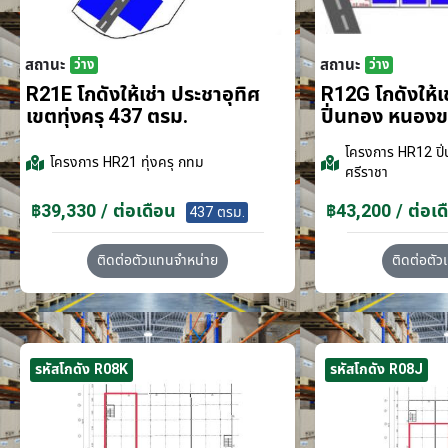
สถานะ
สถานะ
ว่าง
ว่าง
R21E โกดังให้เช่า ประชาอุทิศ
R12G โกดังให้
เขตทุ่งครุ 437 ตรม.
ปิ่นทอง หนอง
โครงการ
HR12 ปิ่
โครงการ
HR21 ทุ่งครุ กทม
ศรีราชา
฿39,330 / ต่อเดือน
฿43,200 / ต่อเด
437 ตรม.
ติดต่อตัวแทนจำหน่าย
ติดต่อตั
รหัสโกดัง R08K
รหัสโกดัง R08J