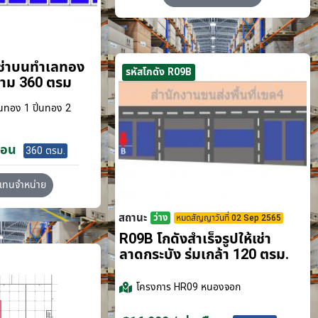
เช่าบนทำเลทอง
รหัสโกดัง R09B
ขาม 360 ตรม
นทอง 1 ปิ่นทอง 2
ือน
360 ตรม.
วแทนจำหน่าย
สถานะ
ว่าง
หมดสัญญาวันที่ 02 Sep 2565
R09B โกดังสำเร็จรูปให้เช่า
ลาดกระบัง​ ร่มเกล้า 120 ตรม.
โครงการ
HR09 หนองจอก