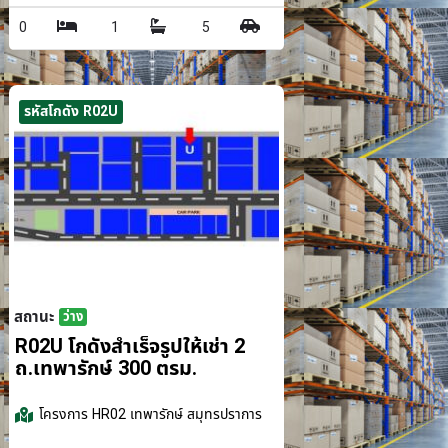
0
1
5
รหัสโกดัง R02U
สถานะ
ว่าง
รม.
R02U โกดังสำเร็จรูปให้เช่า 2
ถ.เทพารักษ์ 300 ตรม.
โครงการ
HR02 เทพารักษ์ สมุทรปราการ