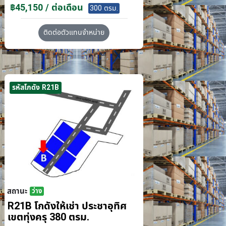
฿45,150 / ต่อเดือน
300 ตรม.
ติดต่อตัวแทนจำหน่าย
รหัสโกดัง R21B
สถานะ
ว่าง
R21B โกดังให้เช่า ประชาอุทิศ
เขตทุ่งครุ 380 ตรม.