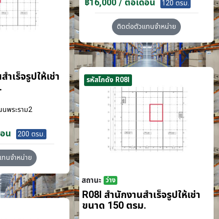
฿16,000 / ต่อเดือน
120 ตรม.
ติดต่อตัวแทนจำหน่าย
ำเร็จรูปให้เช่า
รหัสโกดัง R08I
.
นนพระราม2
ือน
200 ตรม.
วแทนจำหน่าย
สถานะ
ว่าง
R08I สำนักงานสำเร็จรูปให้เช่า
ขนาด 150 ตรม.