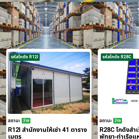
รหัสโกดัง R12I
รหัสโกดัง R28C
สถานะ
สถานะ
ว่าง
ว่าง
R12I สำนักงานให้เช่า 41 ตาราง
R28C โกดังสำเร็
เมตร
พัทยา-ท่าเรือ