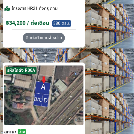
โครงการ
HR21 ทุ่งครุ กทม
฿34,200 / ต่อเดือน
380 ตรม.
ติดต่อตัวแทนจำหน่าย
รหัสโกดัง R08A
สถานะ
ว่าง