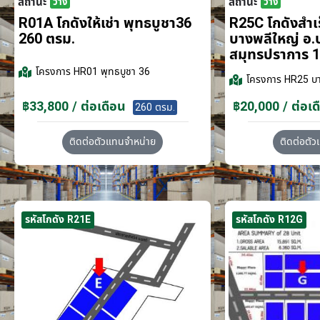
สถานะ
สถานะ
ว่าง
ว่าง
R01A โกดังให้เช่า พุทธบูชา36
R25C โกดังสำเร็
260 ตรม.
บางพลีใหญ่ อ.
สมุทรปราการ 1
โครงการ
HR01 พุทธบูชา 36
โครงการ
HR25 บา
฿33,800 / ต่อเดือน
฿20,000 / ต่อเด
260 ตรม.
ติดต่อตัวแทนจำหน่าย
ติดต่อตั
รหัสโกดัง R21E
รหัสโกดัง R12G