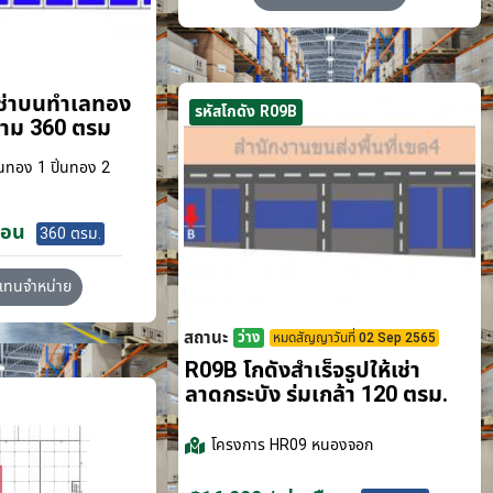
เช่าบนทำเลทอง
รหัสโกดัง R09B
ขาม 360 ตรม
นทอง 1 ปิ่นทอง 2
ือน
360 ตรม.
วแทนจำหน่าย
สถานะ
ว่าง
หมดสัญญาวันที่ 02 Sep 2565
R09B โกดังสำเร็จรูปให้เช่า
ลาดกระบัง​ ร่มเกล้า 120 ตรม.
โครงการ
HR09 หนองจอก