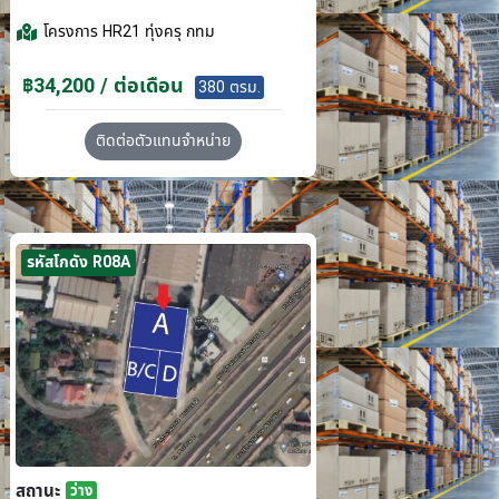
โครงการ
HR21 ทุ่งครุ กทม
฿34,200 / ต่อเดือน
380 ตรม.
ติดต่อตัวแทนจำหน่าย
รหัสโกดัง R08A
สถานะ
ว่าง