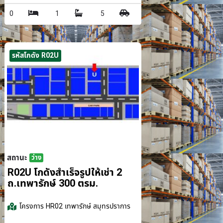
0
1
5
รหัสโกดัง R02U
สถานะ
ว่าง
รม.
R02U โกดังสำเร็จรูปให้เช่า 2
ถ.เทพารักษ์ 300 ตรม.
โครงการ
HR02 เทพารักษ์ สมุทรปราการ