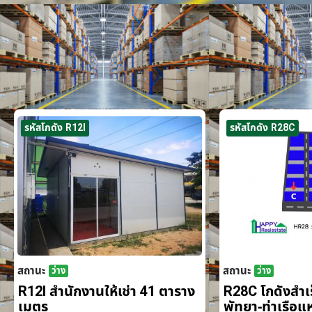
รหัสโกดัง R12I
รหัสโกดัง R28C
สถานะ
สถานะ
ว่าง
ว่าง
R12I สำนักงานให้เช่า 41 ตาราง
R28C โกดังสำเร็
เมตร
พัทยา-ท่าเรือ