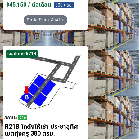
฿45,150 / ต่อเดือน
300 ตรม.
ติดต่อตัวแทนจำหน่าย
รหัสโกดัง R21B
สถานะ
ว่าง
R21B โกดังให้เช่า ประชาอุทิศ
เขตทุ่งครุ 380 ตรม.