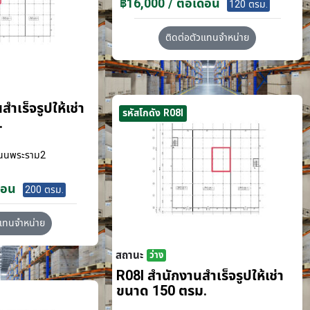
฿16,000 / ต่อเดือน
120 ตรม.
ติดต่อตัวแทนจำหน่าย
ำเร็จรูปให้เช่า
รหัสโกดัง R08I
.
นนพระราม2
ือน
200 ตรม.
วแทนจำหน่าย
สถานะ
ว่าง
R08I สำนักงานสำเร็จรูปให้เช่า
ขนาด 150 ตรม.