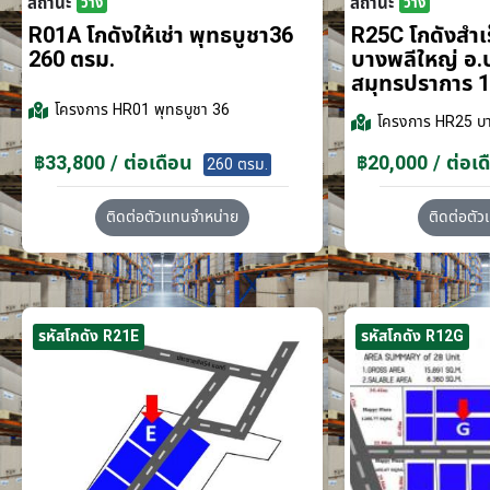
สถานะ
สถานะ
ว่าง
ว่าง
R01A โกดังให้เช่า พุทธบูชา36
R25C โกดังสำเร็
260 ตรม.
บางพลีใหญ่ อ.
สมุทรปราการ 1
โครงการ
HR01 พุทธบูชา 36
โครงการ
HR25 บา
฿33,800 / ต่อเดือน
฿20,000 / ต่อเด
260 ตรม.
ติดต่อตัวแทนจำหน่าย
ติดต่อตั
รหัสโกดัง R21E
รหัสโกดัง R12G