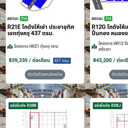
สถานะ
สถานะ
ว่าง
ว่าง
R21E โกดังให้เช่า ประชาอุทิศ
R12G โกดังให้
เขตทุ่งครุ 437 ตรม.
ปิ่นทอง หนอง
โครงการ
HR12 ปิ่
โครงการ
HR21 ทุ่งครุ กทม
ศรีราชา
฿39,330 / ต่อเดือน
฿43,200 / ต่อเด
437 ตรม.
ติดต่อตัวแทนจำหน่าย
ติดต่อตั
รหัสโกดัง R08K
รหัสโกดัง R08J