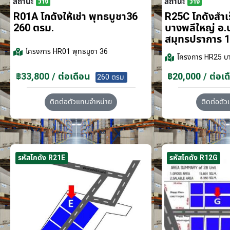
สถานะ
สถานะ
ว่าง
ว่าง
R01A โกดังให้เช่า พุทธบูชา36
R25C โกดังสำเร็
260 ตรม.
บางพลีใหญ่ อ.
สมุทรปราการ 1
โครงการ
HR01 พุทธบูชา 36
โครงการ
HR25 บา
฿33,800 / ต่อเดือน
฿20,000 / ต่อเด
260 ตรม.
ติดต่อตัวแทนจำหน่าย
ติดต่อตั
รหัสโกดัง R21E
รหัสโกดัง R12G