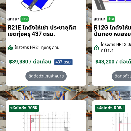
สถานะ
สถานะ
ว่าง
ว่าง
R21E โกดังให้เช่า ประชาอุทิศ
R12G โกดังให้
เขตทุ่งครุ 437 ตรม.
ปิ่นทอง หนอง
โครงการ
HR12 ปิ่
โครงการ
HR21 ทุ่งครุ กทม
ศรีราชา
฿39,330 / ต่อเดือน
฿43,200 / ต่อเด
437 ตรม.
ติดต่อตัวแทนจำหน่าย
ติดต่อตั
รหัสโกดัง R08K
รหัสโกดัง R08J