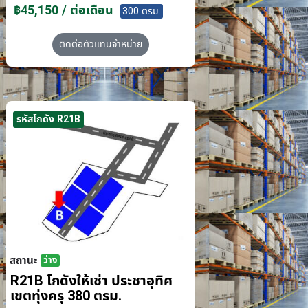
฿45,150 / ต่อเดือน
300 ตรม.
ติดต่อตัวแทนจำหน่าย
รหัสโกดัง R21B
สถานะ
ว่าง
R21B โกดังให้เช่า ประชาอุทิศ
เขตทุ่งครุ 380 ตรม.