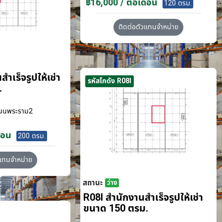
฿16,000 / ต่อเดือน
120 ตรม.
ติดต่อตัวแทนจำหน่าย
ำเร็จรูปให้เช่า
รหัสโกดัง R08I
.
นนพระราม2
ือน
200 ตรม.
วแทนจำหน่าย
สถานะ
ว่าง
R08I สำนักงานสำเร็จรูปให้เช่า
ขนาด 150 ตรม.