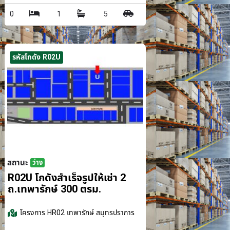
0
1
5
รหัสโกดัง R02U
สถานะ
ว่าง
รม.
R02U โกดังสำเร็จรูปให้เช่า 2
ถ.เทพารักษ์ 300 ตรม.
โครงการ
HR02 เทพารักษ์ สมุทรปราการ