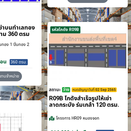
เช่าบนทำเลทอง
รหัสโกดัง R09B
ขาม 360 ตรม
นทอง 1 ปิ่นทอง 2
ือน
360 ตรม.
วแทนจำหน่าย
สถานะ
ว่าง
หมดสัญญาวันที่ 02 Sep 2565
R09B โกดังสำเร็จรูปให้เช่า
ลาดกระบัง​ ร่มเกล้า 120 ตรม.
โครงการ
HR09 หนองจอก