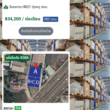
โครงการ
HR21 ทุ่งครุ กทม
฿34,200 / ต่อเดือน
380 ตรม.
ติดต่อตัวแทนจำหน่าย
รหัสโกดัง R08A
สถานะ
ว่าง