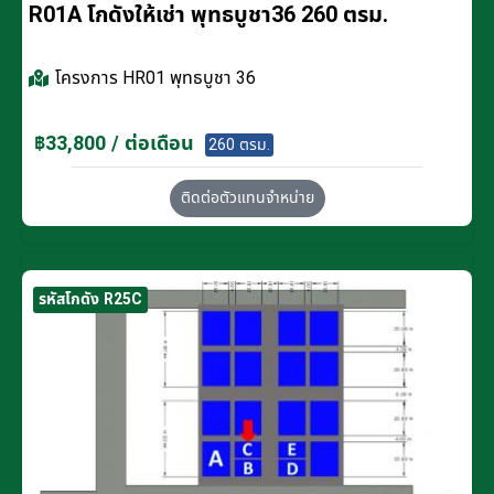
R01A โกดังให้เช่า พุทธบูชา36 260 ตรม.
โครงการ
HR01 พุทธบูชา 36
฿33,800 / ต่อเดือน
260 ตรม.
ติดต่อตัวแทนจำหน่าย
รหัสโกดัง R25C