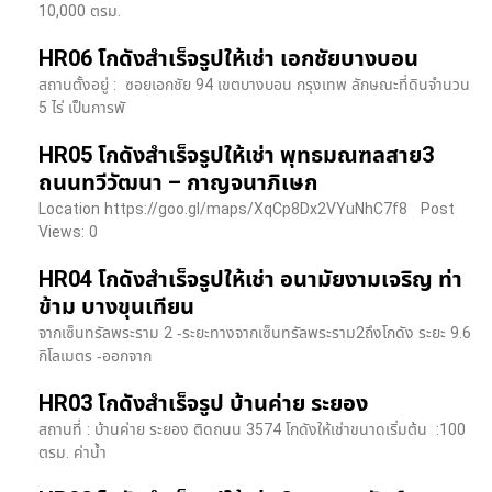
10,000 ตรม.
HR06 โกดังสำเร็จรูปให้เช่า เอกชัยบางบอน
สถานตั้งอยู่ : ซอยเอกชัย 94 เขตบางบอน กรุงเทพ ลักษณะที่ดินจำนวน
5 ไร่ เป็นการพั
HR05 โกดังสำเร็จรูปให้เช่า พุทธมณฑลสาย3
ถนนทวีวัฒนา – กาญจนาภิเษก
Location https://goo.gl/maps/XqCp8Dx2VYuNhC7f8 Post
Views: 0
HR04 โกดังสำเร็จรูปให้เช่า อนามัยงามเจริญ ท่า
ข้าม บางขุนเทียน
จากเซ็นทรัลพระราม 2 -ระยะทางจากเซ็นทรัลพระราม2ถึงโกดัง ระยะ 9.6
กิโลเมตร -ออกจาก
HR03 โกดังสำเร็จรูป บ้านค่าย ระยอง
สถานที่ : บ้านค่าย ระยอง ติดถนน 3574 โกดังให้เช่าขนาดเริ่มต้น :100
ตรม. ค่าน้ำ