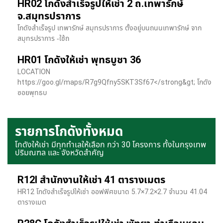
HR02 โกดังสำเร็จรูปให้เช่า 2 ถ.เทพารักษ์
จ.สมุทรปราการ
โกดังสำเร็จรูป เทพารักษ์ สมุทรปราการ ตั้งอยู่บนถนนเทพารักษ์ จาก
สมุทรปราการ -ใช้ถ
HR01 โกดังให้เช่า พุทธบูชา 36
LOCATION
https://goo.gl/maps/R7g9Qfny5SKT3Sf67</strong&gt; โกดัง
ซอยพุทธบ
รายการโกดังทั้งหมด
โกดังให้เช่า มีทุกทำเลให้เลือก กว่า 30 โครงการ ทั้งในกรุงเทพ
ปริมณฑล และ จังหวัดสำคัญ
R12I สำนักงานให้เช่า 41 ตารางเมตร
HR12 โกดังสำเร็จรูปให้เช่า ออฟฟิศขนาด 5.7×7.2×2.7 จำนวน 41.04
ตารางเมต