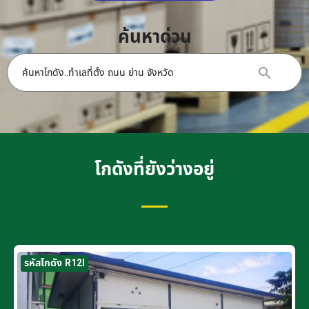
ค้นหาด่วน
โกดังที่ยังว่างอยู่
รหัสโกดัง R12I