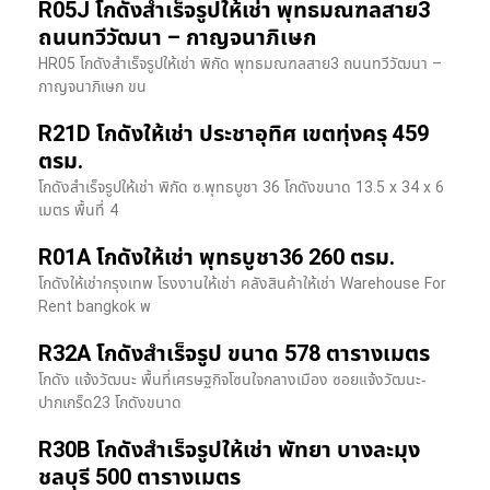
R05J โกดังสำเร็จรูปให้เช่า พุทธมณฑลสาย3
ถนนทวีวัฒนา – กาญจนาภิเษก
HR05 โกดังสำเร็จรูปให้เช่า พิกัด พุทธมณฑลสาย3 ถนนทวีวัฒนา –
กาญจนาภิเษก ขน
R21D โกดังให้เช่า ประชาอุทิศ เขตทุ่งครุ 459
ตรม.
โกดังสำเร็จรูปให้เช่า พิกัด ซ.พุทธบูชา 36 โกดังขนาด 13.5 x 34 x 6
เมตร พื้นที่ 4
R01A โกดังให้เช่า พุทธบูชา36 260 ตรม.
โกดังให้เช่ากรุงเทพ โรงงานให้เช่า คลังสินค้าให้เช่า Warehouse For
Rent bangkok พ
R32A โกดังสำเร็จรูป ขนาด 578 ตารางเมตร
โกดัง แจ้งวัฒนะ พื้นที่เศรษฐกิจโซนใจกลางเมือง ซอยแจ้งวัฒนะ-
ปากเกร็ด23 โกดังขนาด
R30B โกดังสำเร็จรูปให้เช่า พัทยา บางละมุง
ชลบุรี 500 ตารางเมตร