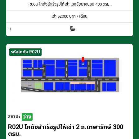
R06G โกดังสำเร็จรูปให้เช่า เอกชัยบางบอน 400 ตรม.
เช่า
52000
บาท / เดือน
1
รหัสโกดัง R02U
ว่าง
สถานะ
R02U โกดังสำเร็จรูปให้เช่า 2 ถ.เทพารักษ์ 300
ตรม.