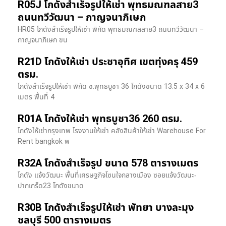
R05J โกดังสำเร็จรูปให้เช่า พุทธมณฑลสาย3
ถนนทวีวัฒนา – กาญจนาภิเษก
HR05 โกดังสำเร็จรูปให้เช่า พิกัด พุทธมณฑลสาย3 ถนนทวีวัฒนา –
กาญจนาภิเษก ขน
R21D โกดังให้เช่า ประชาอุทิศ เขตทุ่งครุ 459
ตรม.
โกดังสำเร็จรูปให้เช่า พิกัด ซ.พุทธบูชา 36 โกดังขนาด 13.5 x 34 x 6
เมตร พื้นที่ 4
R01A โกดังให้เช่า พุทธบูชา36 260 ตรม.
โกดังให้เช่ากรุงเทพ โรงงานให้เช่า คลังสินค้าให้เช่า Warehouse For
Rent bangkok พ
R32A โกดังสำเร็จรูป ขนาด 578 ตารางเมตร
โกดัง แจ้งวัฒนะ พื้นที่เศรษฐกิจโซนใจกลางเมือง ซอยแจ้งวัฒนะ-
ปากเกร็ด23 โกดังขนาด
R30B โกดังสำเร็จรูปให้เช่า พัทยา บางละมุง
ชลบุรี 500 ตารางเมตร