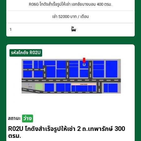
R06G โกดังสำเร็จรูปให้เช่า เอกชัยบางบอน 400 ตรม.
เช่า
52000
บาท / เดือน
1
รหัสโกดัง R02U
ว่าง
สถานะ
R02U โกดังสำเร็จรูปให้เช่า 2 ถ.เทพารักษ์ 300
ตรม.