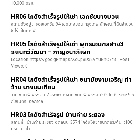
10,000 ตรม.
HR06 โกดังสำเร็จรูปให้เช่า เอกชัยบางบอน
สถานตั้งอยู่ : ซอยเอกชัย 94 เขตบางบอน กรุงเทพ ลักษณะที่ดินจำนวน
5 ไร่ เป็นการพั
HR05 โกดังสำเร็จรูปให้เช่า พุทธมณฑลสาย3
ถนนทวีวัฒนา – กาญจนาภิเษก
Location https://goo.gl/maps/XqCp8Dx2VYuNhC7f8 Post
Views: 0
HR04 โกดังสำเร็จรูปให้เช่า อนามัยงามเจริญ ท่า
ข้าม บางขุนเทียน
จากเซ็นทรัลพระราม 2 -ระยะทางจากเซ็นทรัลพระราม2ถึงโกดัง ระยะ 9.6
กิโลเมตร -ออกจาก
HR03 โกดังสำเร็จรูป บ้านค่าย ระยอง
สถานที่ : บ้านค่าย ระยอง ติดถนน 3574 โกดังให้เช่าขนาดเริ่มต้น :100
ตรม. ค่าน้ำ