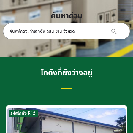
ค้นหาด่วน
โกดังที่ยังว่างอยู่
รหัสโกดัง R12I