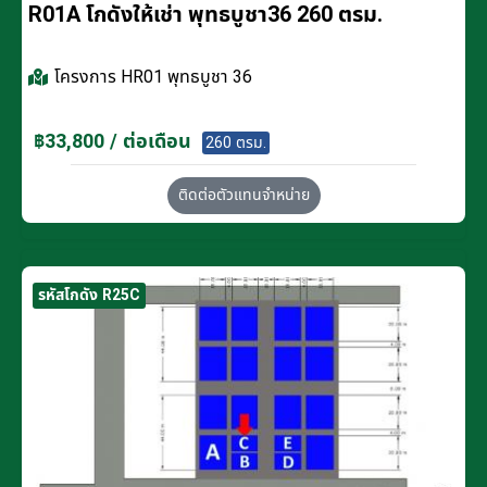
R01A โกดังให้เช่า พุทธบูชา36 260 ตรม.
โครงการ
HR01 พุทธบูชา 36
฿33,800 / ต่อเดือน
260 ตรม.
ติดต่อตัวแทนจำหน่าย
รหัสโกดัง R25C