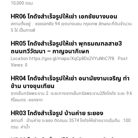
10,000 ตรม.
HR06 โกดังสำเร็จรูปให้เช่า เอกชัยบางบอน
สถานตั้งอยู่ : ซอยเอกชัย 94 เขตบางบอน กรุงเทพ ลักษณะที่ดินจำนวน
5 ไร่ เป็นการพั
HR05 โกดังสำเร็จรูปให้เช่า พุทธมณฑลสาย3
ถนนทวีวัฒนา – กาญจนาภิเษก
Location https://goo.gl/maps/XqCp8Dx2VYuNhC7f8 Post
Views: 0
HR04 โกดังสำเร็จรูปให้เช่า อนามัยงามเจริญ ท่า
ข้าม บางขุนเทียน
จากเซ็นทรัลพระราม 2 -ระยะทางจากเซ็นทรัลพระราม2ถึงโกดัง ระยะ 9.6
กิโลเมตร -ออกจาก
HR03 โกดังสำเร็จรูป บ้านค่าย ระยอง
สถานที่ : บ้านค่าย ระยอง ติดถนน 3574 โกดังให้เช่าขนาดเริ่มต้น :100
ตรม. ค่าน้ำ