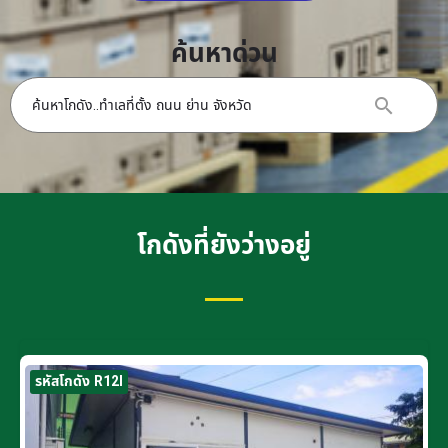
ค้นหาด่วน
โกดังที่ยังว่างอยู่
รหัสโกดัง R12I