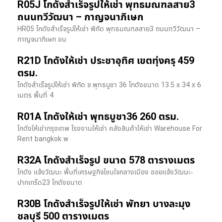
R05J โกดังสำเร็จรูปให้เช่า พุทธมณฑลสาย3
ถนนทวีวัฒนา – กาญจนาภิเษก
HR05 โกดังสำเร็จรูปให้เช่า พิกัด พุทธมณฑลสาย3 ถนนทวีวัฒนา –
กาญจนาภิเษก ขน
R21D โกดังให้เช่า ประชาอุทิศ เขตทุ่งครุ 459
ตรม.
โกดังสำเร็จรูปให้เช่า พิกัด ซ.พุทธบูชา 36 โกดังขนาด 13.5 x 34 x 6
เมตร พื้นที่ 4
R01A โกดังให้เช่า พุทธบูชา36 260 ตรม.
โกดังให้เช่ากรุงเทพ โรงงานให้เช่า คลังสินค้าให้เช่า Warehouse For
Rent bangkok พ
R32A โกดังสำเร็จรูป ขนาด 578 ตารางเมตร
โกดัง แจ้งวัฒนะ พื้นที่เศรษฐกิจโซนใจกลางเมือง ซอยแจ้งวัฒนะ-
ปากเกร็ด23 โกดังขนาด
R30B โกดังสำเร็จรูปให้เช่า พัทยา บางละมุง
ชลบุรี 500 ตารางเมตร