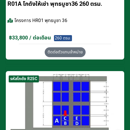
R01A โกดังให้เช่า พุทธบูชา36 260 ตรม.
โครงการ
HR01 พุทธบูชา 36
฿33,800 / ต่อเดือน
260 ตรม.
ติดต่อตัวแทนจำหน่าย
รหัสโกดัง R25C