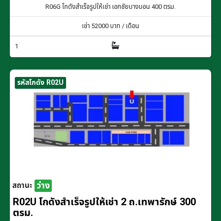
R06G โกดังสำเร็จรูปให้เช่า เอกชัยบางบอน 400 ตรม.
เช่า
52000
บาท / เดือน
1
รหัสโกดัง R02U
ว่าง
สถานะ
R02U โกดังสำเร็จรูปให้เช่า 2 ถ.เทพารักษ์ 300
ตรม.