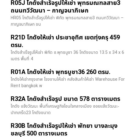
R05J โกดังสำเร็จรูปให้เช่า พุทธมณฑลสาย3
ถนนทวีวัฒนา – กาญจนาภิเษก
HR05 โกดังสำเร็จรูปให้เช่า พิกัด พุทธมณฑลสาย3 ถนนทวีวัฒนา –
กาญจนาภิเษก ขน
R21D โกดังให้เช่า ประชาอุทิศ เขตทุ่งครุ 459
ตรม.
โกดังสำเร็จรูปให้เช่า พิกัด ซ.พุทธบูชา 36 โกดังขนาด 13.5 x 34 x 6
เมตร พื้นที่ 4
R01A โกดังให้เช่า พุทธบูชา36 260 ตรม.
โกดังให้เช่ากรุงเทพ โรงงานให้เช่า คลังสินค้าให้เช่า Warehouse For
Rent bangkok พ
R32A โกดังสำเร็จรูป ขนาด 578 ตารางเมตร
โกดัง แจ้งวัฒนะ พื้นที่เศรษฐกิจโซนใจกลางเมือง ซอยแจ้งวัฒนะ-
ปากเกร็ด23 โกดังขนาด
R30B โกดังสำเร็จรูปให้เช่า พัทยา บางละมุง
ชลบุรี 500 ตารางเมตร