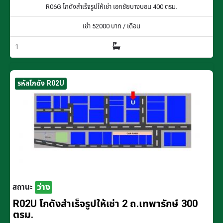
R06G โกดังสำเร็จรูปให้เช่า เอกชัยบางบอน 400 ตรม.
เช่า
52000
บาท / เดือน
1
รหัสโกดัง R02U
ว่าง
สถานะ
R02U โกดังสำเร็จรูปให้เช่า 2 ถ.เทพารักษ์ 300
ตรม.