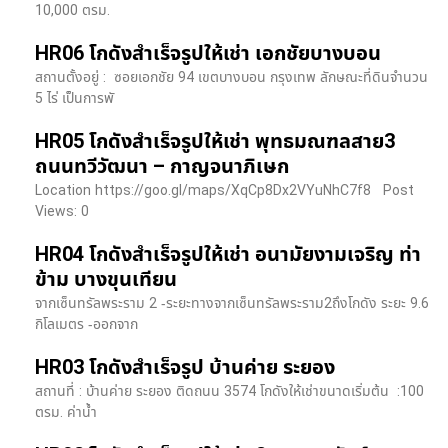
10,000 ตรม.
HR06 โกดังสำเร็จรูปให้เช่า เอกชัยบางบอน
สถานตั้งอยู่ : ซอยเอกชัย 94 เขตบางบอน กรุงเทพ ลักษณะที่ดินจำนวน
5 ไร่ เป็นการพั
HR05 โกดังสำเร็จรูปให้เช่า พุทธมณฑลสาย3
ถนนทวีวัฒนา – กาญจนาภิเษก
Location https://goo.gl/maps/XqCp8Dx2VYuNhC7f8 Post
Views: 0
HR04 โกดังสำเร็จรูปให้เช่า อนามัยงามเจริญ ท่า
ข้าม บางขุนเทียน
จากเซ็นทรัลพระราม 2 -ระยะทางจากเซ็นทรัลพระราม2ถึงโกดัง ระยะ 9.6
กิโลเมตร -ออกจาก
HR03 โกดังสำเร็จรูป บ้านค่าย ระยอง
สถานที่ : บ้านค่าย ระยอง ติดถนน 3574 โกดังให้เช่าขนาดเริ่มต้น :100
ตรม. ค่าน้ำ