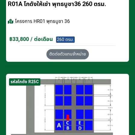
R01A โกดังให้เช่า พุทธบูชา36 260 ตรม.
โครงการ
HR01 พุทธบูชา 36
฿33,800 / ต่อเดือน
260 ตรม.
ติดต่อตัวแทนจำหน่าย
รหัสโกดัง R25C