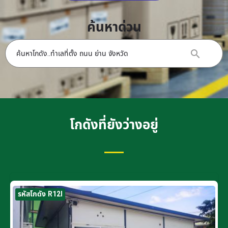
ค้นหาด่วน
โกดังที่ยังว่างอยู่
รหัสโกดัง R12I