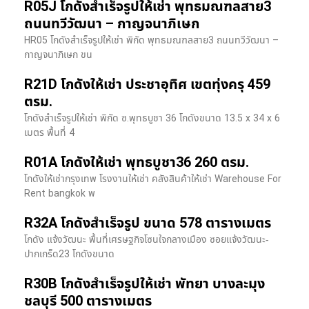
R05J โกดังสำเร็จรูปให้เช่า พุทธมณฑลสาย3
ถนนทวีวัฒนา – กาญจนาภิเษก
HR05 โกดังสำเร็จรูปให้เช่า พิกัด พุทธมณฑลสาย3 ถนนทวีวัฒนา –
กาญจนาภิเษก ขน
R21D โกดังให้เช่า ประชาอุทิศ เขตทุ่งครุ 459
ตรม.
โกดังสำเร็จรูปให้เช่า พิกัด ซ.พุทธบูชา 36 โกดังขนาด 13.5 x 34 x 6
เมตร พื้นที่ 4
R01A โกดังให้เช่า พุทธบูชา36 260 ตรม.
โกดังให้เช่ากรุงเทพ โรงงานให้เช่า คลังสินค้าให้เช่า Warehouse For
Rent bangkok พ
R32A โกดังสำเร็จรูป ขนาด 578 ตารางเมตร
โกดัง แจ้งวัฒนะ พื้นที่เศรษฐกิจโซนใจกลางเมือง ซอยแจ้งวัฒนะ-
ปากเกร็ด23 โกดังขนาด
R30B โกดังสำเร็จรูปให้เช่า พัทยา บางละมุง
ชลบุรี 500 ตารางเมตร