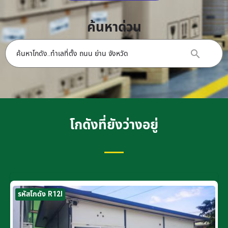
ค้นหาด่วน
โกดังที่ยังว่างอยู่
รหัสโกดัง R12I