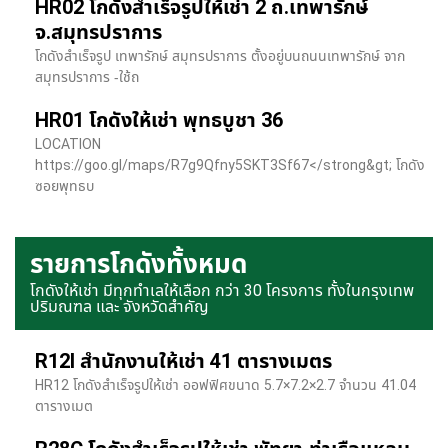
HR02 โกดังสำเร็จรูปให้เช่า 2 ถ.เทพารักษ์
จ.สมุทรปราการ
โกดังสำเร็จรูป เทพารักษ์ สมุทรปราการ ตั้งอยู่บนถนนเทพารักษ์ จาก
สมุทรปราการ -ใช้ถ
HR01 โกดังให้เช่า พุทธบูชา 36
LOCATION
https://goo.gl/maps/R7g9Qfny5SKT3Sf67</strong&gt; โกดัง
ซอยพุทธบ
รายการโกดังทั้งหมด
โกดังให้เช่า มีทุกทำเลให้เลือก กว่า 30 โครงการ ทั้งในกรุงเทพ
ปริมณฑล และ จังหวัดสำคัญ
R12I สำนักงานให้เช่า 41 ตารางเมตร
HR12 โกดังสำเร็จรูปให้เช่า ออฟฟิศขนาด 5.7×7.2×2.7 จำนวน 41.04
ตารางเมต