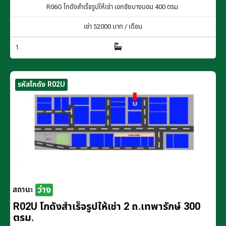
R06G โกดังสำเร็จรูปให้เช่า เอกชัยบางบอน 400 ตรม.
เช่า
52000
บาท / เดือน
1
รหัสโกดัง R02U
ว่าง
สถานะ
R02U โกดังสำเร็จรูปให้เช่า 2 ถ.เทพารักษ์ 300
ตรม.