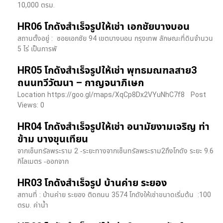
10,000 ตรม.
HR06 โกดังสำเร็จรูปให้เช่า เอกชัยบางบอน
สถานตั้งอยู่ : ซอยเอกชัย 94 เขตบางบอน กรุงเทพ ลักษณะที่ดินจำนวน
5 ไร่ เป็นการพั
HR05 โกดังสำเร็จรูปให้เช่า พุทธมณฑลสาย3
ถนนทวีวัฒนา – กาญจนาภิเษก
Location https://goo.gl/maps/XqCp8Dx2VYuNhC7f8 Post
Views: 0
HR04 โกดังสำเร็จรูปให้เช่า อนามัยงามเจริญ ท่า
ข้าม บางขุนเทียน
จากเซ็นทรัลพระราม 2 -ระยะทางจากเซ็นทรัลพระราม2ถึงโกดัง ระยะ 9.6
กิโลเมตร -ออกจาก
HR03 โกดังสำเร็จรูป บ้านค่าย ระยอง
สถานที่ : บ้านค่าย ระยอง ติดถนน 3574 โกดังให้เช่าขนาดเริ่มต้น :100
ตรม. ค่าน้ำ