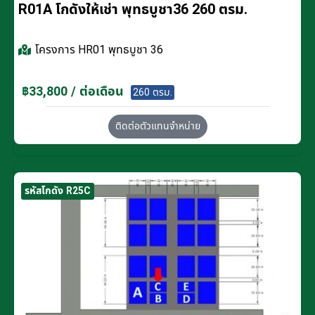
R01A โกดังให้เช่า พุทธบูชา36 260 ตรม.
โครงการ
HR01 พุทธบูชา 36
฿33,800 / ต่อเดือน
260 ตรม.
ติดต่อตัวแทนจำหน่าย
รหัสโกดัง R25C