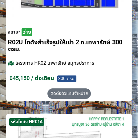
ว่าง
สถานะ
R02U โกดังสำเร็จรูปให้เช่า 2 ถ.เทพารักษ์ 300
ตรม.
โครงการ
HR02 เทพารักษ์ สมุทรปราการ
฿45,150 / ต่อเดือน
300 ตรม.
ติดต่อตัวแทนจำหน่าย
รหัสโกดัง HR01A