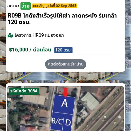
ว่าง
สถานะ
หมดสัญญาวันที่ 02 Sep 2565
R09B โกดังสำเร็จรูปให้เช่า ลาดกระบัง​ ร่มเกล้า
120 ตรม.
โครงการ
HR09 หนองจอก
฿16,000 / ต่อเดือน
120 ตรม.
ติดต่อตัวแทนจำหน่าย
รหัสโกดัง R08A