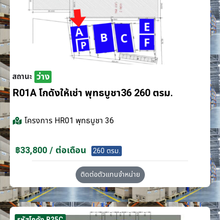
ว่าง
สถานะ
R01A โกดังให้เช่า พุทธบูชา36 260 ตรม.
โครงการ
HR01 พุทธบูชา 36
฿33,800 / ต่อเดือน
260 ตรม.
ติดต่อตัวแทนจำหน่าย
รหัสโกดัง R25C