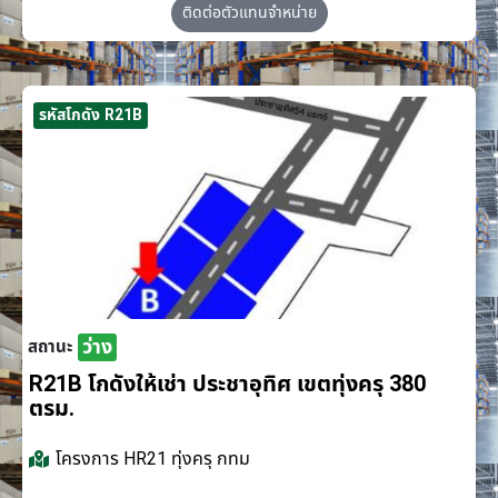
ติดต่อตัวแทนจำหน่าย
รหัสโกดัง R21B
ว่าง
สถานะ
R21B โกดังให้เช่า ประชาอุทิศ เขตทุ่งครุ 380
ตรม.
โครงการ
HR21 ทุ่งครุ กทม