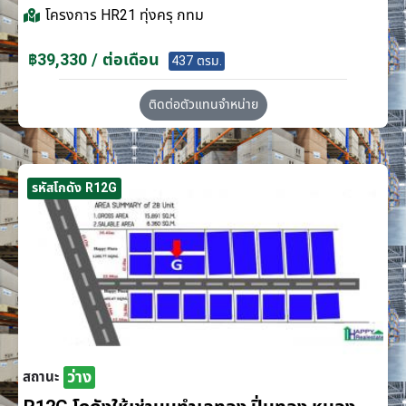
โครงการ
HR21 ทุ่งครุ กทม
฿39,330 / ต่อเดือน
437 ตรม.
ติดต่อตัวแทนจำหน่าย
รหัสโกดัง R12G
ว่าง
สถานะ