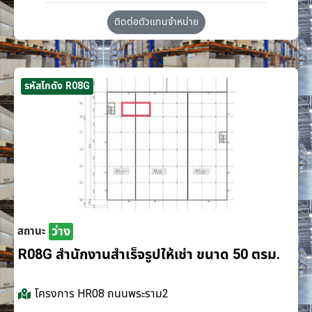
ติดต่อตัวแทนจำหน่าย
รหัสโกดัง R08G
ว่าง
สถานะ
R08G สำนักงานสำเร็จรูปให้เช่า ขนาด 50 ตรม.
โครงการ
HR08 ถนนพระราม2