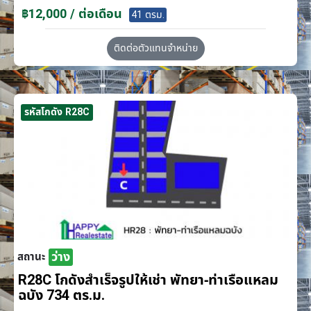
฿12,000 / ต่อเดือน
41 ตรม.
ติดต่อตัวแทนจำหน่าย
รหัสโกดัง R28C
ว่าง
สถานะ
R28C โกดังสำเร็จรูปให้เช่า พัทยา-ท่าเรือแหลม
ฉบัง 734 ตร.ม.