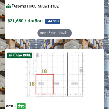
โครงการ
HR08 ถนนพระราม2
฿31,680 / ต่อเดือน
144 ตรม.
ติดต่อตัวแทนจำหน่าย
รหัสโกดัง R08E
ว่าง
สถานะ