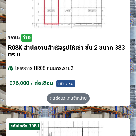
ว่าง
สถานะ
R08K สำนักงานสำเร็จรูปให้เช่า ชั้น 2 ขนาด 383
ตร.ม.
โครงการ
HR08 ถนนพระราม2
฿76,000 / ต่อเดือน
383 ตรม.
ติดต่อตัวแทนจำหน่าย
รหัสโกดัง R08J