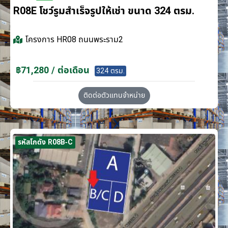
R08E โชว์รูมสำเร็จรูปให้เช่า ขนาด 324 ตรม.
โครงการ
HR08 ถนนพระราม2
฿71,280 / ต่อเดือน
324 ตรม.
ติดต่อตัวแทนจำหน่าย
รหัสโกดัง R08B-C