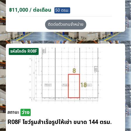
฿11,000 / ต่อเดือน
50 ตรม.
ติดต่อตัวแทนจำหน่าย
รหัสโกดัง R08F
ว่าง
สถานะ
R08F โชว์รูมสำเร็จรูปให้เช่า ขนาด 144 ตรม.