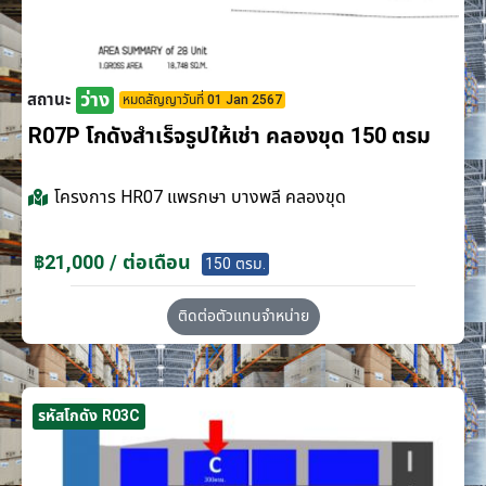
ว่าง
สถานะ
หมดสัญญาวันที่ 01 Jan 2567
R07P โกดังสำเร็จรูปให้เช่า คลองขุด 150 ตรม
โครงการ
HR07 แพรกษา บางพลี คลองขุด
฿21,000 / ต่อเดือน
150 ตรม.
ติดต่อตัวแทนจำหน่าย
รหัสโกดัง R03C