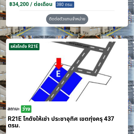
฿34,200 / ต่อเดือน
380 ตรม.
ติดต่อตัวแทนจำหน่าย
รหัสโกดัง R21E
ว่าง
สถานะ
R21E โกดังให้เช่า ประชาอุทิศ เขตทุ่งครุ 437
ตรม.