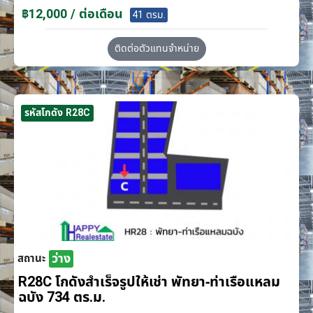
฿12,000 / ต่อเดือน
41 ตรม.
ติดต่อตัวแทนจำหน่าย
รหัสโกดัง R28C
ว่าง
สถานะ
R28C โกดังสำเร็จรูปให้เช่า พัทยา-ท่าเรือแหลม
ฉบัง 734 ตร.ม.