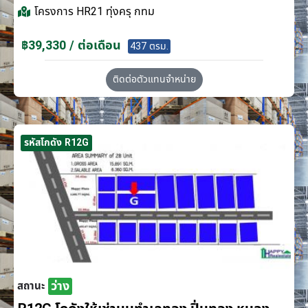
โครงการ
HR21 ทุ่งครุ กทม
฿39,330 / ต่อเดือน
437 ตรม.
ติดต่อตัวแทนจำหน่าย
รหัสโกดัง R12G
ว่าง
สถานะ