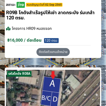
ว่าง
สถานะ
หมดสัญญาวันที่ 02 Sep 2565
R09B โกดังสำเร็จรูปให้เช่า ลาดกระบัง​ ร่มเกล้า
120 ตรม.
โครงการ
HR09 หนองจอก
฿16,000 / ต่อเดือน
120 ตรม.
ติดต่อตัวแทนจำหน่าย
รหัสโกดัง R08A