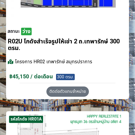
ว่าง
สถานะ
R02U โกดังสำเร็จรูปให้เช่า 2 ถ.เทพารักษ์ 300
ตรม.
โครงการ
HR02 เทพารักษ์ สมุทรปราการ
฿45,150 / ต่อเดือน
300 ตรม.
ติดต่อตัวแทนจำหน่าย
รหัสโกดัง HR01A