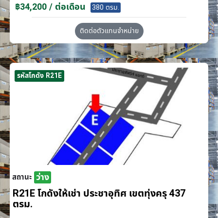
฿34,200 / ต่อเดือน
380 ตรม.
ติดต่อตัวแทนจำหน่าย
รหัสโกดัง R21E
ว่าง
สถานะ
R21E โกดังให้เช่า ประชาอุทิศ เขตทุ่งครุ 437
ตรม.