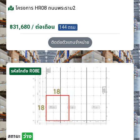
โครงการ
HR08 ถนนพระราม2
฿31,680 / ต่อเดือน
144 ตรม.
ติดต่อตัวแทนจำหน่าย
รหัสโกดัง R08E
ว่าง
สถานะ