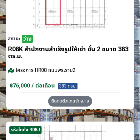
ว่าง
สถานะ
R08K สำนักงานสำเร็จรูปให้เช่า ชั้น 2 ขนาด 383
ตร.ม.
โครงการ
HR08 ถนนพระราม2
฿76,000 / ต่อเดือน
383 ตรม.
ติดต่อตัวแทนจำหน่าย
รหัสโกดัง R08J