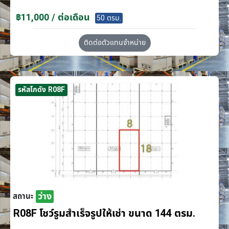
฿11,000 / ต่อเดือน
50 ตรม.
ติดต่อตัวแทนจำหน่าย
รหัสโกดัง R08F
ว่าง
สถานะ
R08F โชว์รูมสำเร็จรูปให้เช่า ขนาด 144 ตรม.