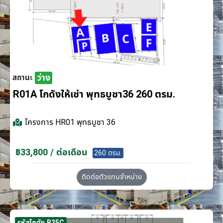
ว่าง
สถานะ
R01A โกดังให้เช่า พุทธบูชา36 260 ตรม.
โครงการ
HR01 พุทธบูชา 36
฿33,800 / ต่อเดือน
260 ตรม.
ติดต่อตัวแทนจำหน่าย
รหัสโกดัง R25C