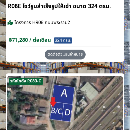
R08E โชว์รูมสำเร็จรูปให้เช่า ขนาด 324 ตรม.
โครงการ
HR08 ถนนพระราม2
฿71,280 / ต่อเดือน
324 ตรม.
ติดต่อตัวแทนจำหน่าย
รหัสโกดัง R08B-C