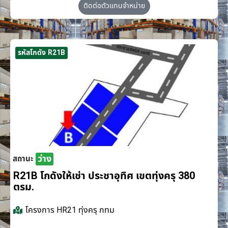
ติดต่อตัวแทนจำหน่าย
รหัสโกดัง R21B
ว่าง
สถานะ
R21B โกดังให้เช่า ประชาอุทิศ เขตทุ่งครุ 380
ตรม.
โครงการ
HR21 ทุ่งครุ กทม