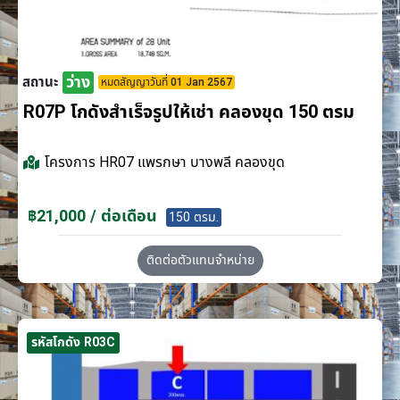
ว่าง
สถานะ
หมดสัญญาวันที่ 01 Jan 2567
R07P โกดังสำเร็จรูปให้เช่า คลองขุด 150 ตรม
โครงการ
HR07 แพรกษา บางพลี คลองขุด
฿21,000 / ต่อเดือน
150 ตรม.
ติดต่อตัวแทนจำหน่าย
รหัสโกดัง R03C