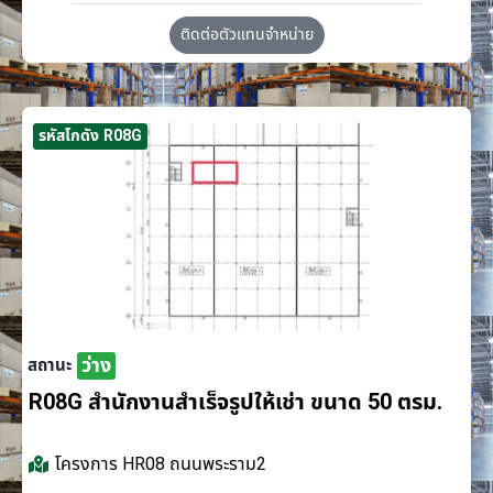
ติดต่อตัวแทนจำหน่าย
รหัสโกดัง R08G
ว่าง
สถานะ
R08G สำนักงานสำเร็จรูปให้เช่า ขนาด 50 ตรม.
โครงการ
HR08 ถนนพระราม2