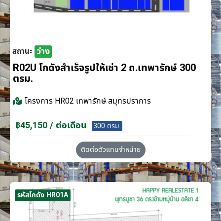
ว่าง
สถานะ
R02U โกดังสำเร็จรูปให้เช่า 2 ถ.เทพารักษ์ 300
ตรม.
โครงการ
HR02 เทพารักษ์ สมุทรปราการ
฿45,150 / ต่อเดือน
300 ตรม.
ติดต่อตัวแทนจำหน่าย
รหัสโกดัง HR01A