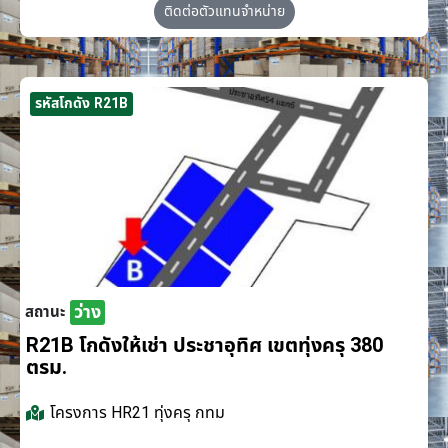
ติดต่อตัวแทนจำหน่าย
รหัสโกดัง R21B
ว่าง
สถานะ
R21B โกดังให้เช่า ประชาอุทิศ เขตทุ่งครุ 380
ตรม.
โครงการ
HR21 ทุ่งครุ กทม