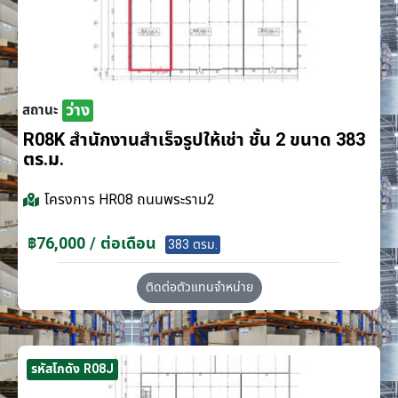
ว่าง
สถานะ
R08K สำนักงานสำเร็จรูปให้เช่า ชั้น 2 ขนาด 383
ตร.ม.
โครงการ
HR08 ถนนพระราม2
฿76,000 / ต่อเดือน
383 ตรม.
ติดต่อตัวแทนจำหน่าย
รหัสโกดัง R08J