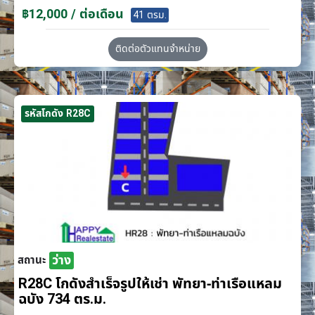
฿12,000 / ต่อเดือน
41 ตรม.
ติดต่อตัวแทนจำหน่าย
รหัสโกดัง R28C
ว่าง
สถานะ
R28C โกดังสำเร็จรูปให้เช่า พัทยา-ท่าเรือแหลม
ฉบัง 734 ตร.ม.