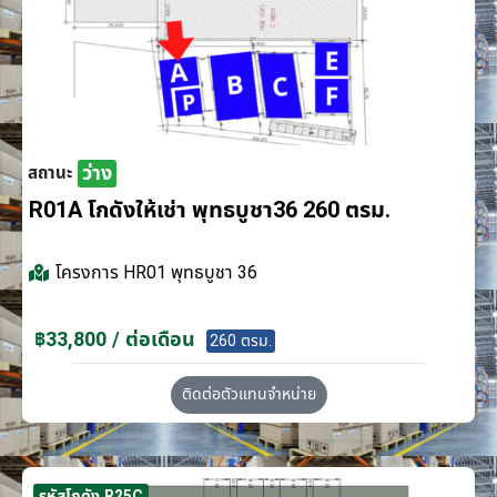
ว่าง
สถานะ
R01A โกดังให้เช่า พุทธบูชา36 260 ตรม.
โครงการ
HR01 พุทธบูชา 36
฿33,800 / ต่อเดือน
260 ตรม.
ติดต่อตัวแทนจำหน่าย
รหัสโกดัง R25C