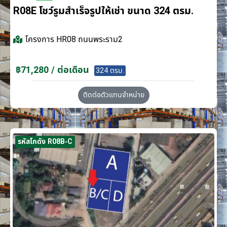
R08E โชว์รูมสำเร็จรูปให้เช่า ขนาด 324 ตรม.
โครงการ
HR08 ถนนพระราม2
฿71,280 / ต่อเดือน
324 ตรม.
ติดต่อตัวแทนจำหน่าย
รหัสโกดัง R08B-C