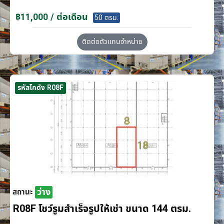
฿11,000 / ต่อเดือน
50 ตรม.
ติดต่อตัวแทนจำหน่าย
รหัสโกดัง R08F
ว่าง
สถานะ
R08F โชว์รูมสำเร็จรูปให้เช่า ขนาด 144 ตรม.