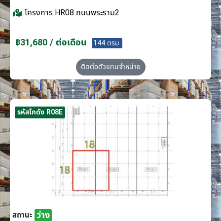
โครงการ
HR08 ถนนพระราม2
฿31,680 / ต่อเดือน
144 ตรม.
ติดต่อตัวแทนจำหน่าย
รหัสโกดัง R08E
ว่าง
สถานะ