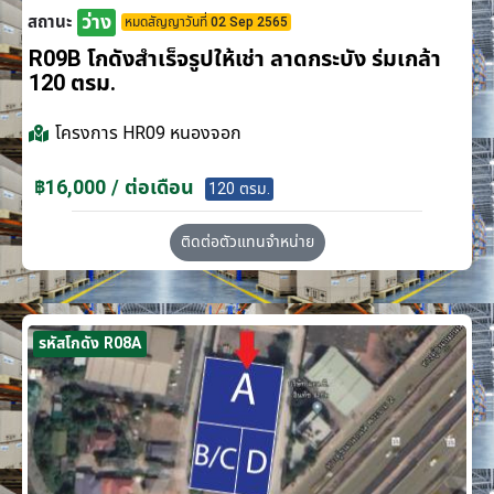
ว่าง
สถานะ
หมดสัญญาวันที่ 02 Sep 2565
R09B โกดังสำเร็จรูปให้เช่า ลาดกระบัง​ ร่มเกล้า
120 ตรม.
โครงการ
HR09 หนองจอก
฿16,000 / ต่อเดือน
120 ตรม.
ติดต่อตัวแทนจำหน่าย
รหัสโกดัง R08A