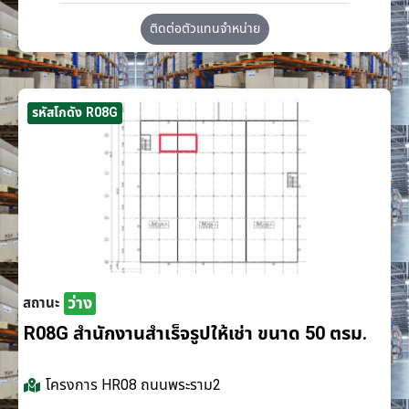
ติดต่อตัวแทนจำหน่าย
รหัสโกดัง R08G
ว่าง
สถานะ
R08G สำนักงานสำเร็จรูปให้เช่า ขนาด 50 ตรม.
โครงการ
HR08 ถนนพระราม2