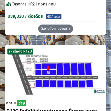
โครงการ
HR21 ทุ่งครุ กทม
฿39,330 / ต่อเดือน
437 ตรม.
ติดต่อตัวแทนจำหน่าย
รหัสโกดัง R12G
ว่าง
สถานะ