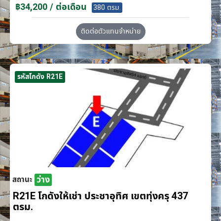
฿34,200 / ต่อเดือน
380 ตรม.
ติดต่อตัวแทนจำหน่าย
รหัสโกดัง R21E
ว่าง
สถานะ
R21E โกดังให้เช่า ประชาอุทิศ เขตทุ่งครุ 437
ตรม.