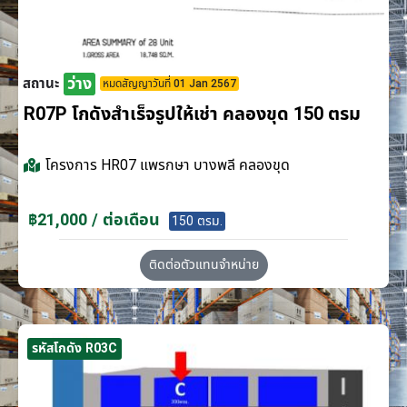
ว่าง
สถานะ
หมดสัญญาวันที่ 01 Jan 2567
R07P โกดังสำเร็จรูปให้เช่า คลองขุด 150 ตรม
โครงการ
HR07 แพรกษา บางพลี คลองขุด
฿21,000 / ต่อเดือน
150 ตรม.
ติดต่อตัวแทนจำหน่าย
รหัสโกดัง R03C