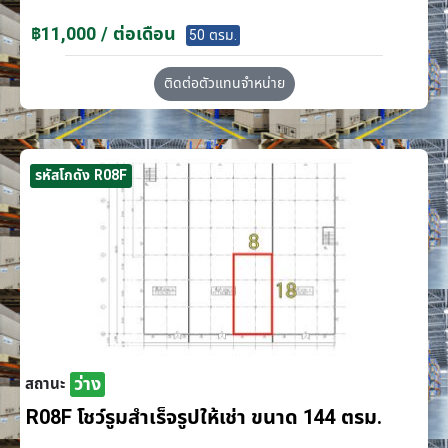
฿11,000 / ต่อเดือน
50 ตรม.
ติดต่อตัวแทนจำหน่าย
รหัสโกดัง R08F
ว่าง
สถานะ
R08F โชว์รูมสำเร็จรูปให้เช่า ขนาด 144 ตรม.