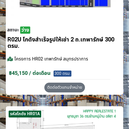
ว่าง
สถานะ
R02U โกดังสำเร็จรูปให้เช่า 2 ถ.เทพารักษ์ 300
ตรม.
โครงการ
HR02 เทพารักษ์ สมุทรปราการ
฿45,150 / ต่อเดือน
300 ตรม.
ติดต่อตัวแทนจำหน่าย
รหัสโกดัง HR01A