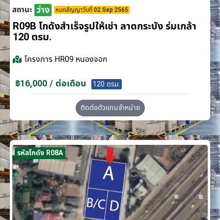
ว่าง
สถานะ
หมดสัญญาวันที่ 02 Sep 2565
R09B โกดังสำเร็จรูปให้เช่า ลาดกระบัง​ ร่มเกล้า
120 ตรม.
โครงการ
HR09 หนองจอก
฿16,000 / ต่อเดือน
120 ตรม.
ติดต่อตัวแทนจำหน่าย
รหัสโกดัง R08A