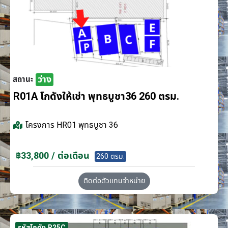
ว่าง
สถานะ
R01A โกดังให้เช่า พุทธบูชา36 260 ตรม.
โครงการ
HR01 พุทธบูชา 36
฿33,800 / ต่อเดือน
260 ตรม.
ติดต่อตัวแทนจำหน่าย
รหัสโกดัง R25C