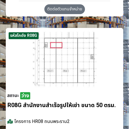
ติดต่อตัวแทนจำหน่าย
รหัสโกดัง R08G
ว่าง
สถานะ
R08G สำนักงานสำเร็จรูปให้เช่า ขนาด 50 ตรม.
โครงการ
HR08 ถนนพระราม2