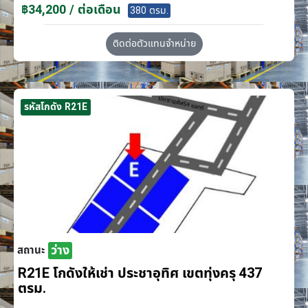
฿34,200 / ต่อเดือน
380 ตรม.
ติดต่อตัวแทนจำหน่าย
รหัสโกดัง R21E
ว่าง
สถานะ
R21E โกดังให้เช่า ประชาอุทิศ เขตทุ่งครุ 437
ตรม.