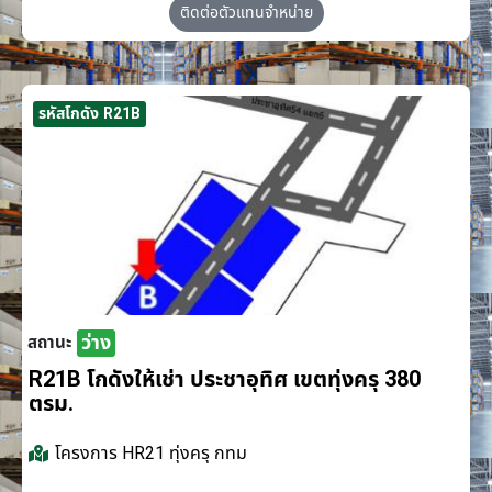
ติดต่อตัวแทนจำหน่าย
รหัสโกดัง R21B
ว่าง
สถานะ
R21B โกดังให้เช่า ประชาอุทิศ เขตทุ่งครุ 380
ตรม.
โครงการ
HR21 ทุ่งครุ กทม