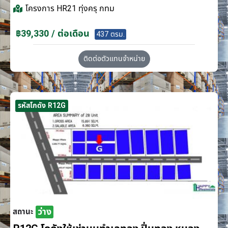
โครงการ
HR21 ทุ่งครุ กทม
฿39,330 / ต่อเดือน
437 ตรม.
ติดต่อตัวแทนจำหน่าย
รหัสโกดัง R12G
ว่าง
สถานะ