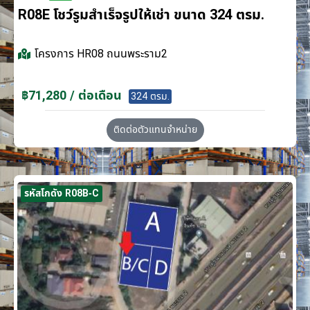
R08E โชว์รูมสำเร็จรูปให้เช่า ขนาด 324 ตรม.
โครงการ
HR08 ถนนพระราม2
฿71,280 / ต่อเดือน
324 ตรม.
ติดต่อตัวแทนจำหน่าย
รหัสโกดัง R08B-C