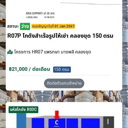
ว่าง
สถานะ
หมดสัญญาวันที่ 01 Jan 2567
R07P โกดังสำเร็จรูปให้เช่า คลองขุด 150 ตรม
โครงการ
HR07 แพรกษา บางพลี คลองขุด
฿21,000 / ต่อเดือน
150 ตรม.
ติดต่อตัวแทนจำหน่าย
รหัสโกดัง R03C