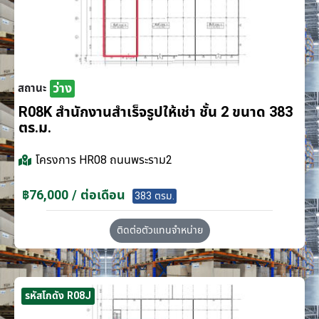
ว่าง
สถานะ
R08K สำนักงานสำเร็จรูปให้เช่า ชั้น 2 ขนาด 383
ตร.ม.
โครงการ
HR08 ถนนพระราม2
฿76,000 / ต่อเดือน
383 ตรม.
ติดต่อตัวแทนจำหน่าย
รหัสโกดัง R08J