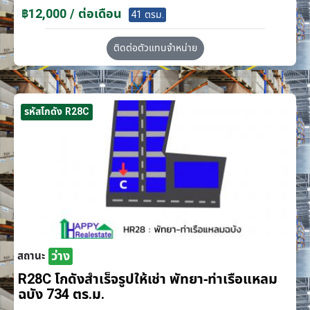
฿12,000 / ต่อเดือน
41 ตรม.
ติดต่อตัวแทนจำหน่าย
รหัสโกดัง R28C
ว่าง
สถานะ
R28C โกดังสำเร็จรูปให้เช่า พัทยา-ท่าเรือแหลม
ฉบัง 734 ตร.ม.