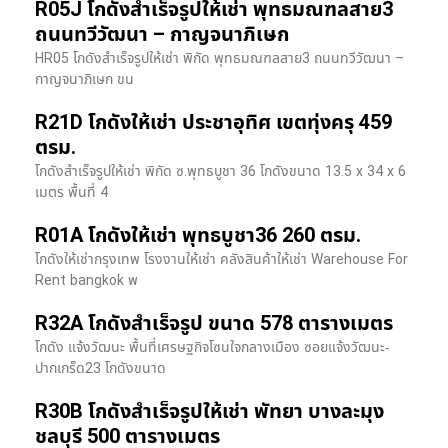
R05J โกดังสำเร็จรูปให้เช่า พุทธมณฑลสาย3
ถนนทวีวัฒนา – กาญจนาภิเษก
HR05 โกดังสำเร็จรูปให้เช่า พิกัด พุทธมณฑลสาย3 ถนนทวีวัฒนา –
กาญจนาภิเษก ขน
R21D โกดังให้เช่า ประชาอุทิศ เขตทุ่งครุ 459
ตรม.
โกดังสำเร็จรูปให้เช่า พิกัด ซ.พุทธบูชา 36 โกดังขนาด 13.5 x 34 x 6
เมตร พื้นที่ 4
R01A โกดังให้เช่า พุทธบูชา36 260 ตรม.
โกดังให้เช่ากรุงเทพ โรงงานให้เช่า คลังสินค้าให้เช่า Warehouse For
Rent bangkok พ
R32A โกดังสำเร็จรูป ขนาด 578 ตารางเมตร
โกดัง แจ้งวัฒนะ พื้นที่เศรษฐกิจโซนใจกลางเมือง ซอยแจ้งวัฒนะ-
ปากเกร็ด23 โกดังขนาด
R30B โกดังสำเร็จรูปให้เช่า พัทยา บางละมุง
ชลบุรี 500 ตารางเมตร