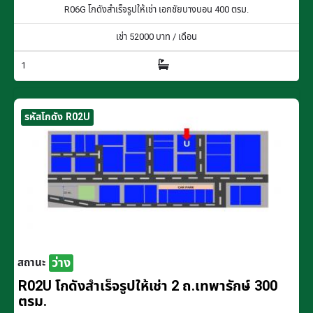
R06G โกดังสำเร็จรูปให้เช่า เอกชัยบางบอน 400 ตรม.
เช่า
52000
บาท / เดือน
1
รหัสโกดัง R02U
ว่าง
สถานะ
R02U โกดังสำเร็จรูปให้เช่า 2 ถ.เทพารักษ์ 300
ตรม.