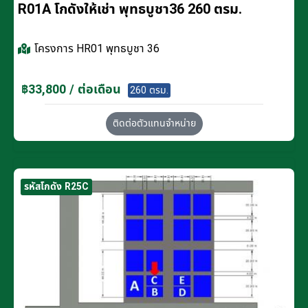
R01A โกดังให้เช่า พุทธบูชา36 260 ตรม.
โครงการ
HR01 พุทธบูชา 36
฿33,800 / ต่อเดือน
260 ตรม.
ติดต่อตัวแทนจำหน่าย
รหัสโกดัง R25C