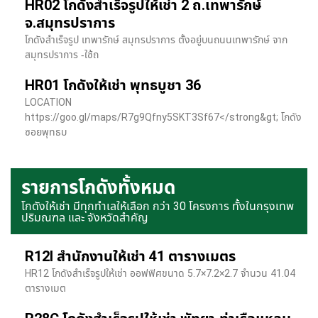
HR02 โกดังสำเร็จรูปให้เช่า 2 ถ.เทพารักษ์
จ.สมุทรปราการ
โกดังสำเร็จรูป เทพารักษ์ สมุทรปราการ ตั้งอยู่บนถนนเทพารักษ์ จาก
สมุทรปราการ -ใช้ถ
HR01 โกดังให้เช่า พุทธบูชา 36
LOCATION
https://goo.gl/maps/R7g9Qfny5SKT3Sf67</strong&gt; โกดัง
ซอยพุทธบ
รายการโกดังทั้งหมด
โกดังให้เช่า มีทุกทำเลให้เลือก กว่า 30 โครงการ ทั้งในกรุงเทพ
ปริมณฑล และ จังหวัดสำคัญ
R12I สำนักงานให้เช่า 41 ตารางเมตร
HR12 โกดังสำเร็จรูปให้เช่า ออฟฟิศขนาด 5.7×7.2×2.7 จำนวน 41.04
ตารางเมต