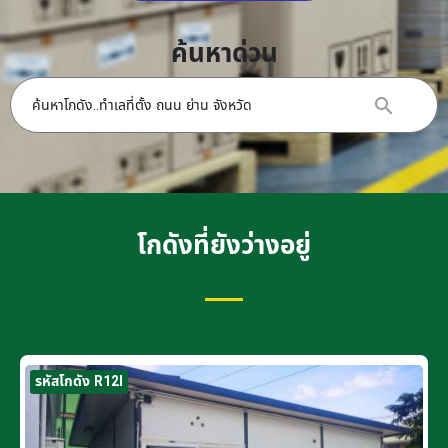
ค้นหาด่วน
โกดังที่ยังว่างอยู่
รหัสโกดัง R12I