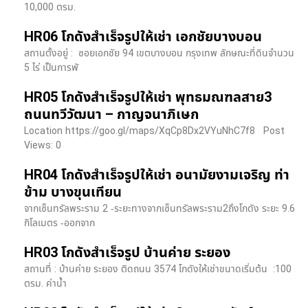
10,000 ตรม.
HR06 โกดังสำเร็จรูปให้เช่า เอกชัยบางบอน
สถานตั้งอยู่ : ซอยเอกชัย 94 เขตบางบอน กรุงเทพ ลักษณะที่ดินจำนวน
5 ไร่ เป็นการพั
HR05 โกดังสำเร็จรูปให้เช่า พุทธมณฑลสาย3
ถนนทวีวัฒนา – กาญจนาภิเษก
Location https://goo.gl/maps/XqCp8Dx2VYuNhC7f8 Post
Views: 0
HR04 โกดังสำเร็จรูปให้เช่า อนามัยงามเจริญ ท่า
ข้าม บางขุนเทียน
จากเซ็นทรัลพระราม 2 -ระยะทางจากเซ็นทรัลพระราม2ถึงโกดัง ระยะ 9.6
กิโลเมตร -ออกจาก
HR03 โกดังสำเร็จรูป บ้านค่าย ระยอง
สถานที่ : บ้านค่าย ระยอง ติดถนน 3574 โกดังให้เช่าขนาดเริ่มต้น :100
ตรม. ค่าน้ำ