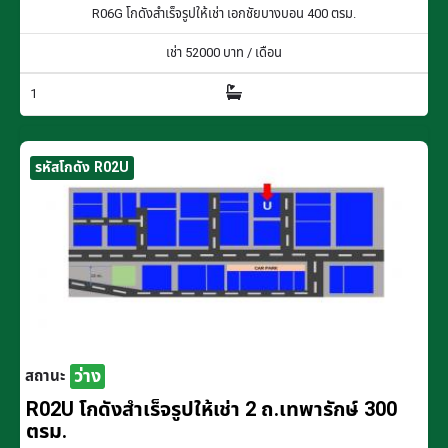
R06G โกดังสำเร็จรูปให้เช่า เอกชัยบางบอน 400 ตรม.
เช่า
52000
บาท / เดือน
1
รหัสโกดัง R02U
ว่าง
สถานะ
R02U โกดังสำเร็จรูปให้เช่า 2 ถ.เทพารักษ์ 300
ตรม.