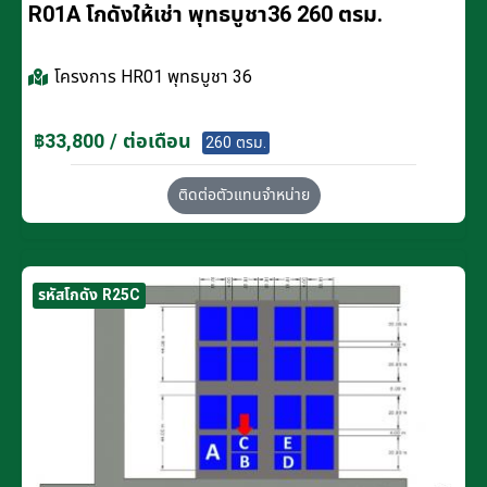
R01A โกดังให้เช่า พุทธบูชา36 260 ตรม.
โครงการ
HR01 พุทธบูชา 36
฿33,800 / ต่อเดือน
260 ตรม.
ติดต่อตัวแทนจำหน่าย
รหัสโกดัง R25C