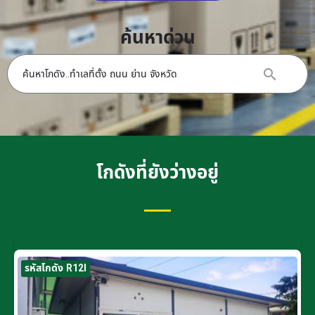
ค้นหาด่วน
โกดังที่ยังว่างอยู่
รหัสโกดัง R12I