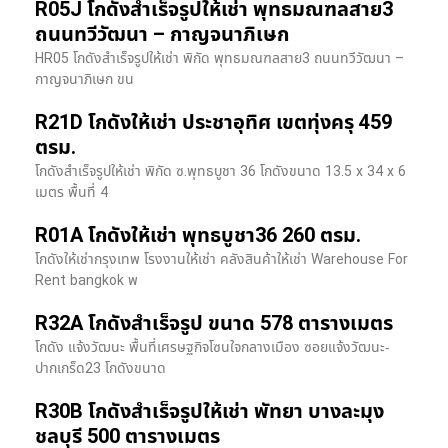
R05J โกดังสำเร็จรูปให้เช่า พุทธมณฑลสาย3
ถนนทวีวัฒนา – กาญจนาภิเษก
HR05 โกดังสำเร็จรูปให้เช่า พิกัด พุทธมณฑลสาย3 ถนนทวีวัฒนา –
กาญจนาภิเษก ขน
R21D โกดังให้เช่า ประชาอุทิศ เขตทุ่งครุ 459
ตรม.
โกดังสำเร็จรูปให้เช่า พิกัด ซ.พุทธบูชา 36 โกดังขนาด 13.5 x 34 x 6
เมตร พื้นที่ 4
R01A โกดังให้เช่า พุทธบูชา36 260 ตรม.
โกดังให้เช่ากรุงเทพ โรงงานให้เช่า คลังสินค้าให้เช่า Warehouse For
Rent bangkok พ
R32A โกดังสำเร็จรูป ขนาด 578 ตารางเมตร
โกดัง แจ้งวัฒนะ พื้นที่เศรษฐกิจโซนใจกลางเมือง ซอยแจ้งวัฒนะ-
ปากเกร็ด23 โกดังขนาด
R30B โกดังสำเร็จรูปให้เช่า พัทยา บางละมุง
ชลบุรี 500 ตารางเมตร