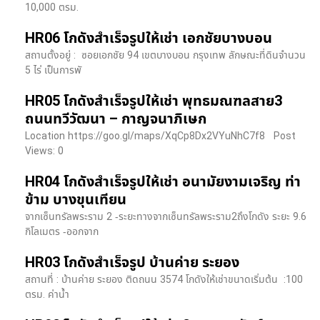
10,000 ตรม.
HR06 โกดังสำเร็จรูปให้เช่า เอกชัยบางบอน
สถานตั้งอยู่ : ซอยเอกชัย 94 เขตบางบอน กรุงเทพ ลักษณะที่ดินจำนวน
5 ไร่ เป็นการพั
HR05 โกดังสำเร็จรูปให้เช่า พุทธมณฑลสาย3
ถนนทวีวัฒนา – กาญจนาภิเษก
Location https://goo.gl/maps/XqCp8Dx2VYuNhC7f8 Post
Views: 0
HR04 โกดังสำเร็จรูปให้เช่า อนามัยงามเจริญ ท่า
ข้าม บางขุนเทียน
จากเซ็นทรัลพระราม 2 -ระยะทางจากเซ็นทรัลพระราม2ถึงโกดัง ระยะ 9.6
กิโลเมตร -ออกจาก
HR03 โกดังสำเร็จรูป บ้านค่าย ระยอง
สถานที่ : บ้านค่าย ระยอง ติดถนน 3574 โกดังให้เช่าขนาดเริ่มต้น :100
ตรม. ค่าน้ำ