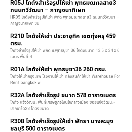
R05J โกดังสำเร็จรูปให้เช่า พุทธมณฑลสาย3
ถนนทวีวัฒนา – กาญจนาภิเษก
HR05 โกดังสำเร็จรูปให้เช่า พิกัด พุทธมณฑลสาย3 ถนนทวีวัฒนา –
กาญจนาภิเษก ขน
R21D โกดังให้เช่า ประชาอุทิศ เขตทุ่งครุ 459
ตรม.
โกดังสำเร็จรูปให้เช่า พิกัด ซ.พุทธบูชา 36 โกดังขนาด 13.5 x 34 x 6
เมตร พื้นที่ 4
R01A โกดังให้เช่า พุทธบูชา36 260 ตรม.
โกดังให้เช่ากรุงเทพ โรงงานให้เช่า คลังสินค้าให้เช่า Warehouse For
Rent bangkok พ
R32A โกดังสำเร็จรูป ขนาด 578 ตารางเมตร
โกดัง แจ้งวัฒนะ พื้นที่เศรษฐกิจโซนใจกลางเมือง ซอยแจ้งวัฒนะ-
ปากเกร็ด23 โกดังขนาด
R30B โกดังสำเร็จรูปให้เช่า พัทยา บางละมุง
ชลบุรี 500 ตารางเมตร