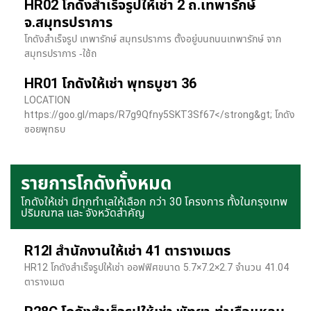
HR02 โกดังสำเร็จรูปให้เช่า 2 ถ.เทพารักษ์
จ.สมุทรปราการ
โกดังสำเร็จรูป เทพารักษ์ สมุทรปราการ ตั้งอยู่บนถนนเทพารักษ์ จาก
สมุทรปราการ -ใช้ถ
HR01 โกดังให้เช่า พุทธบูชา 36
LOCATION
https://goo.gl/maps/R7g9Qfny5SKT3Sf67</strong&gt; โกดัง
ซอยพุทธบ
รายการโกดังทั้งหมด
โกดังให้เช่า มีทุกทำเลให้เลือก กว่า 30 โครงการ ทั้งในกรุงเทพ
ปริมณฑล และ จังหวัดสำคัญ
R12I สำนักงานให้เช่า 41 ตารางเมตร
HR12 โกดังสำเร็จรูปให้เช่า ออฟฟิศขนาด 5.7×7.2×2.7 จำนวน 41.04
ตารางเมต