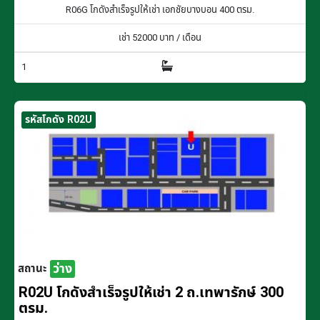
R06G โกดังสำเร็จรูปให้เช่า เอกชัยบางบอน 400 ตรม.
เช่า
52000
บาท / เดือน
1
รหัสโกดัง R02U
ว่าง
สถานะ
R02U โกดังสำเร็จรูปให้เช่า 2 ถ.เทพารักษ์ 300
ตรม.