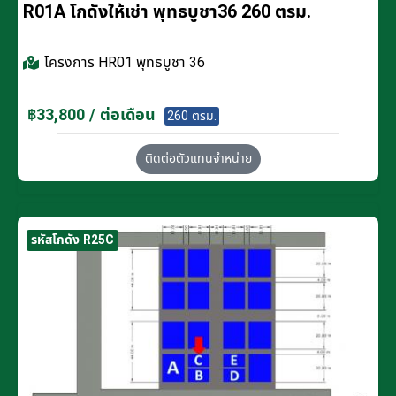
R01A โกดังให้เช่า พุทธบูชา36 260 ตรม.
โครงการ
HR01 พุทธบูชา 36
฿33,800 / ต่อเดือน
260 ตรม.
ติดต่อตัวแทนจำหน่าย
รหัสโกดัง R25C