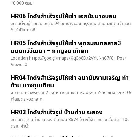
10,000 ตรม.
HR06 โกดังสำเร็จรูปให้เช่า เอกชัยบางบอน
สถานตั้งอยู่ : ซอยเอกชัย 94 เขตบางบอน กรุงเทพ ลักษณะที่ดินจำนวน
5 ไร่ เป็นการพั
HR05 โกดังสำเร็จรูปให้เช่า พุทธมณฑลสาย3
ถนนทวีวัฒนา – กาญจนาภิเษก
Location https://goo.gl/maps/XqCp8Dx2VYuNhC7f8 Post
Views: 0
HR04 โกดังสำเร็จรูปให้เช่า อนามัยงามเจริญ ท่า
ข้าม บางขุนเทียน
จากเซ็นทรัลพระราม 2 -ระยะทางจากเซ็นทรัลพระราม2ถึงโกดัง ระยะ 9.6
กิโลเมตร -ออกจาก
HR03 โกดังสำเร็จรูป บ้านค่าย ระยอง
สถานที่ : บ้านค่าย ระยอง ติดถนน 3574 โกดังให้เช่าขนาดเริ่มต้น :100
ตรม. ค่าน้ำ