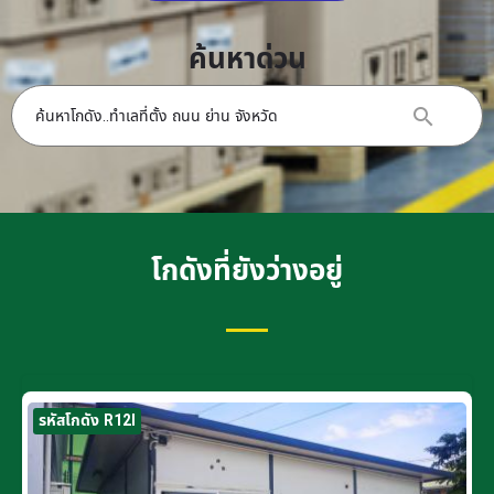
ค้นหาด่วน
โกดังที่ยังว่างอยู่
รหัสโกดัง R12I