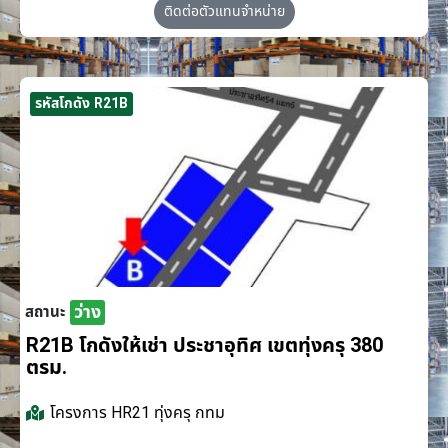
ติดต่อตัวแทนจำหน่าย
รหัสโกดัง R21B
ว่าง
สถานะ
R21B โกดังให้เช่า ประชาอุทิศ เขตทุ่งครุ 380
ตรม.
โครงการ
HR21 ทุ่งครุ กทม