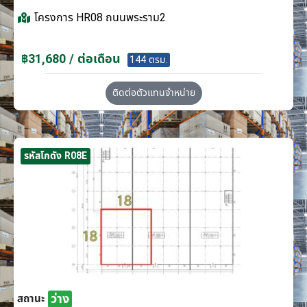
โครงการ
HR08 ถนนพระราม2
฿31,680 / ต่อเดือน
144 ตรม.
ติดต่อตัวแทนจำหน่าย
รหัสโกดัง R08E
ว่าง
สถานะ