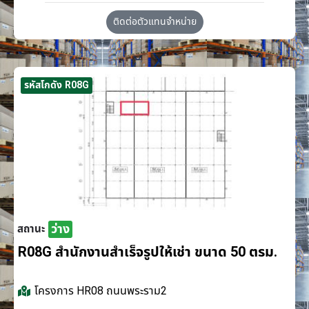
ติดต่อตัวแทนจำหน่าย
รหัสโกดัง R08G
ว่าง
สถานะ
R08G สำนักงานสำเร็จรูปให้เช่า ขนาด 50 ตรม.
โครงการ
HR08 ถนนพระราม2