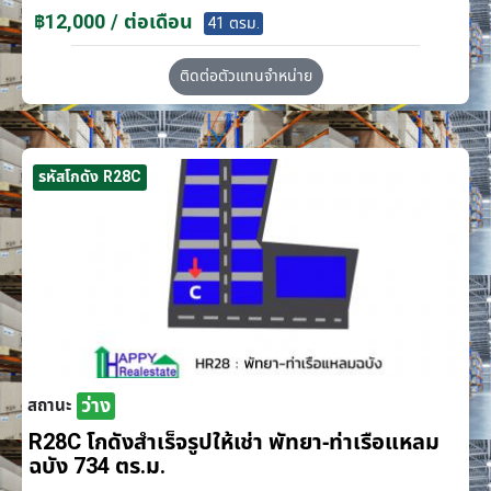
฿12,000 / ต่อเดือน
41 ตรม.
ติดต่อตัวแทนจำหน่าย
รหัสโกดัง R28C
ว่าง
สถานะ
R28C โกดังสำเร็จรูปให้เช่า พัทยา-ท่าเรือแหลม
ฉบัง 734 ตร.ม.