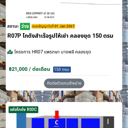
ว่าง
สถานะ
หมดสัญญาวันที่ 01 Jan 2567
R07P โกดังสำเร็จรูปให้เช่า คลองขุด 150 ตรม
โครงการ
HR07 แพรกษา บางพลี คลองขุด
฿21,000 / ต่อเดือน
150 ตรม.
ติดต่อตัวแทนจำหน่าย
รหัสโกดัง R03C