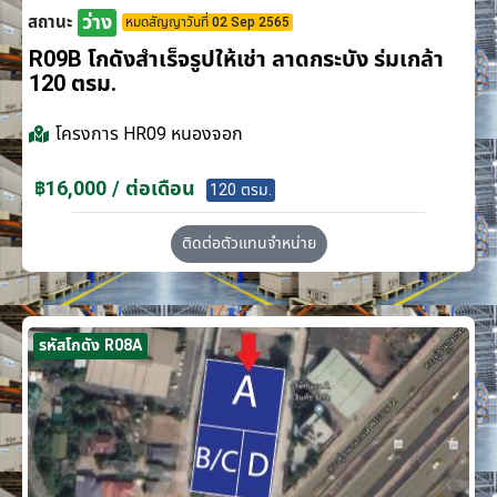
ว่าง
สถานะ
หมดสัญญาวันที่ 02 Sep 2565
R09B โกดังสำเร็จรูปให้เช่า ลาดกระบัง​ ร่มเกล้า
120 ตรม.
โครงการ
HR09 หนองจอก
฿16,000 / ต่อเดือน
120 ตรม.
ติดต่อตัวแทนจำหน่าย
รหัสโกดัง R08A