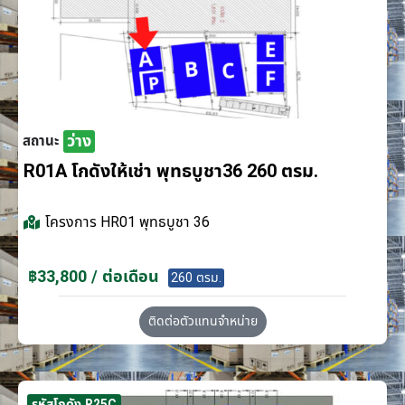
ว่าง
สถานะ
R01A โกดังให้เช่า พุทธบูชา36 260 ตรม.
โครงการ
HR01 พุทธบูชา 36
฿33,800 / ต่อเดือน
260 ตรม.
ติดต่อตัวแทนจำหน่าย
รหัสโกดัง R25C