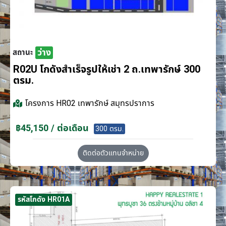
ว่าง
สถานะ
R02U โกดังสำเร็จรูปให้เช่า 2 ถ.เทพารักษ์ 300
ตรม.
โครงการ
HR02 เทพารักษ์ สมุทรปราการ
฿45,150 / ต่อเดือน
300 ตรม.
ติดต่อตัวแทนจำหน่าย
รหัสโกดัง HR01A