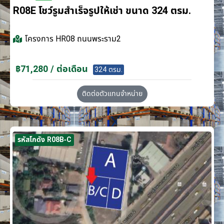
R08E โชว์รูมสำเร็จรูปให้เช่า ขนาด 324 ตรม.
โครงการ
HR08 ถนนพระราม2
฿71,280 / ต่อเดือน
324 ตรม.
ติดต่อตัวแทนจำหน่าย
รหัสโกดัง R08B-C