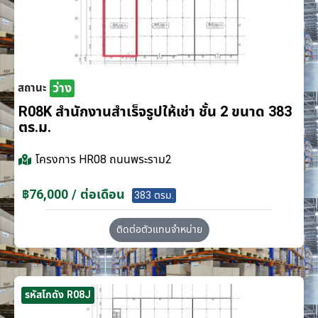
ว่าง
สถานะ
R08K สำนักงานสำเร็จรูปให้เช่า ชั้น 2 ขนาด 383
ตร.ม.
โครงการ
HR08 ถนนพระราม2
฿76,000 / ต่อเดือน
383 ตรม.
ติดต่อตัวแทนจำหน่าย
รหัสโกดัง R08J