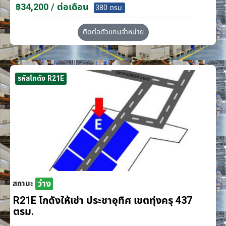
฿34,200 / ต่อเดือน
380 ตรม.
ติดต่อตัวแทนจำหน่าย
รหัสโกดัง R21E
ว่าง
สถานะ
R21E โกดังให้เช่า ประชาอุทิศ เขตทุ่งครุ 437
ตรม.