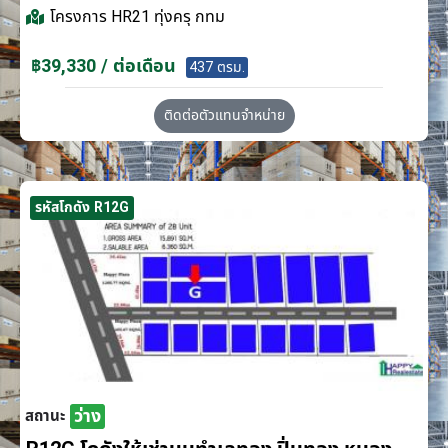
โครงการ
HR21 ทุ่งครุ กทม
฿39,330 / ต่อเดือน
437 ตรม.
ติดต่อตัวแทนจำหน่าย
รหัสโกดัง R12G
ว่าง
สถานะ