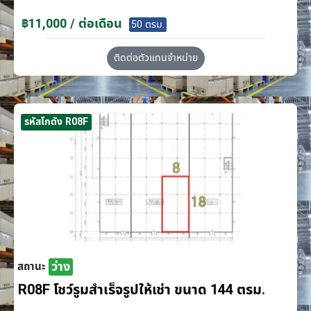
฿11,000 / ต่อเดือน
50 ตรม.
ติดต่อตัวแทนจำหน่าย
รหัสโกดัง R08F
ว่าง
สถานะ
R08F โชว์รูมสำเร็จรูปให้เช่า ขนาด 144 ตรม.