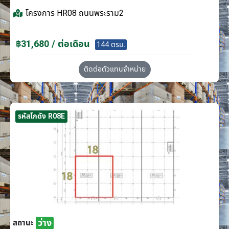
โครงการ
HR08 ถนนพระราม2
฿31,680 / ต่อเดือน
144 ตรม.
ติดต่อตัวแทนจำหน่าย
รหัสโกดัง R08E
ว่าง
สถานะ