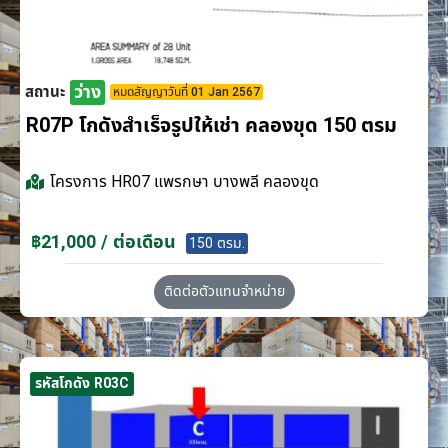
ว่าง
สถานะ
หมดสัญญาวันที่ 01 Jan 2567
R07P โกดังสำเร็จรูปให้เช่า คลองขุด 150 ตรม
โครงการ
HR07 แพรกษา บางพลี คลองขุด
฿21,000 / ต่อเดือน
150 ตรม.
ติดต่อตัวแทนจำหน่าย
รหัสโกดัง R03C