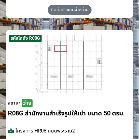
ติดต่อตัวแทนจำหน่าย
รหัสโกดัง R08G
ว่าง
สถานะ
R08G สำนักงานสำเร็จรูปให้เช่า ขนาด 50 ตรม.
โครงการ
HR08 ถนนพระราม2