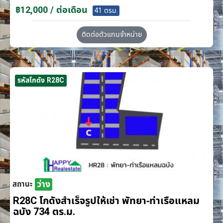
฿12,000 / ต่อเดือน
41 ตรม.
ติดต่อตัวแทนจำหน่าย
รหัสโกดัง R28C
ว่าง
สถานะ
R28C โกดังสำเร็จรูปให้เช่า พัทยา-ท่าเรือแหลม
ฉบัง 734 ตร.ม.