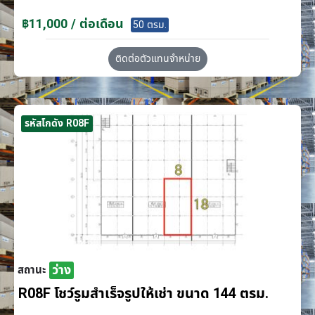
฿11,000 / ต่อเดือน
50 ตรม.
ติดต่อตัวแทนจำหน่าย
รหัสโกดัง R08F
ว่าง
สถานะ
R08F โชว์รูมสำเร็จรูปให้เช่า ขนาด 144 ตรม.