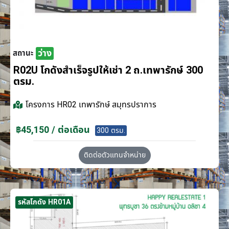
ว่าง
สถานะ
R02U โกดังสำเร็จรูปให้เช่า 2 ถ.เทพารักษ์ 300
ตรม.
โครงการ
HR02 เทพารักษ์ สมุทรปราการ
฿45,150 / ต่อเดือน
300 ตรม.
ติดต่อตัวแทนจำหน่าย
รหัสโกดัง HR01A