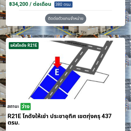
฿34,200 / ต่อเดือน
380 ตรม.
ติดต่อตัวแทนจำหน่าย
รหัสโกดัง R21E
ว่าง
สถานะ
R21E โกดังให้เช่า ประชาอุทิศ เขตทุ่งครุ 437
ตรม.