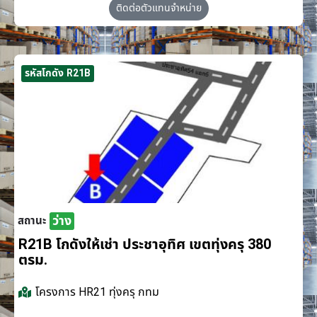
ติดต่อตัวแทนจำหน่าย
รหัสโกดัง R21B
ว่าง
สถานะ
R21B โกดังให้เช่า ประชาอุทิศ เขตทุ่งครุ 380
ตรม.
โครงการ
HR21 ทุ่งครุ กทม