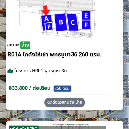
ว่าง
สถานะ
R01A โกดังให้เช่า พุทธบูชา36 260 ตรม.
โครงการ
HR01 พุทธบูชา 36
฿33,800 / ต่อเดือน
260 ตรม.
ติดต่อตัวแทนจำหน่าย
รหัสโกดัง R25C