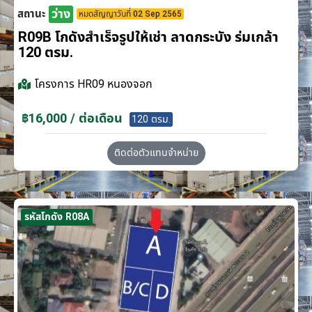
ว่าง
สถานะ
หมดสัญญาวันที่ 02 Sep 2565
R09B โกดังสำเร็จรูปให้เช่า ลาดกระบัง​ ร่มเกล้า
120 ตรม.
โครงการ
HR09 หนองจอก
฿16,000 / ต่อเดือน
120 ตรม.
ติดต่อตัวแทนจำหน่าย
รหัสโกดัง R08A