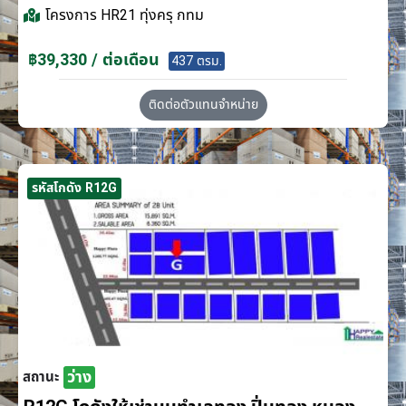
โครงการ
HR21 ทุ่งครุ กทม
฿39,330 / ต่อเดือน
437 ตรม.
ติดต่อตัวแทนจำหน่าย
รหัสโกดัง R12G
ว่าง
สถานะ