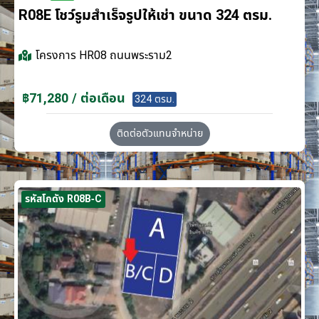
R08E โชว์รูมสำเร็จรูปให้เช่า ขนาด 324 ตรม.
โครงการ
HR08 ถนนพระราม2
฿71,280 / ต่อเดือน
324 ตรม.
ติดต่อตัวแทนจำหน่าย
รหัสโกดัง R08B-C