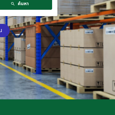
ค้นหา
ัน