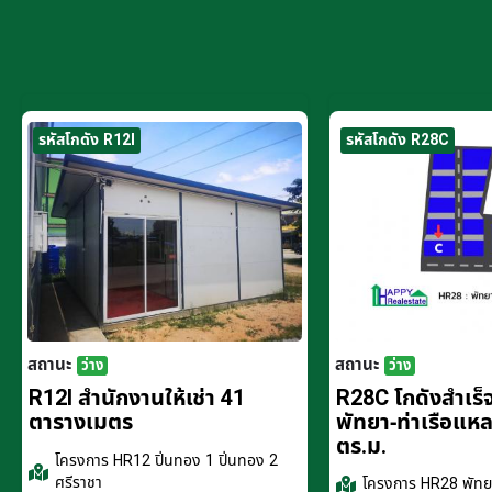
รหัสโกดัง R12I
รหัสโกดัง R28C
สถานะ
สถานะ
ว่าง
ว่าง
R12I สำนักงานให้เช่า 41
R28C โกดังสำเร็จร
ตารางเมตร
พัทยา-ท่าเรือแห
ตร.ม.
โครงการ
HR12 ปิ่นทอง 1 ปิ่นทอง 2
ศรีราชา
โครงการ
HR28 พัทยา