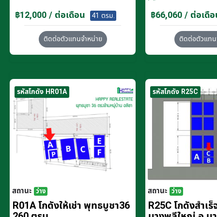
฿12,000 / ต่อเดือน
฿66,060 / ต่อเดือ
41 ตรม.
ติดต่อตัวแทนจำหน่าย
ติดต่อตัวแทน
รหัสโกดัง HR01A
รหัสโกดัง R25C
สถานะ
สถานะ
ว่าง
ว่าง
R01A โกดังให้เช่า พุทธบูชา36
R25C โกดังสำเร็จร
260 ตรม.
บางพลีใหญ่ อ.บ